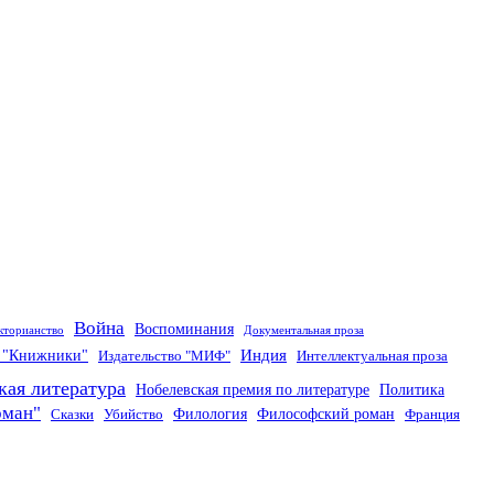
Война
Воспоминания
кторианство
Документальная проза
Индия
о "Книжники"
Издательство "МИФ"
Интеллектуальная проза
кая литература
Нобелевская премия по литературе
Политика
оман"
Филология
Философский роман
Сказки
Убийство
Франция