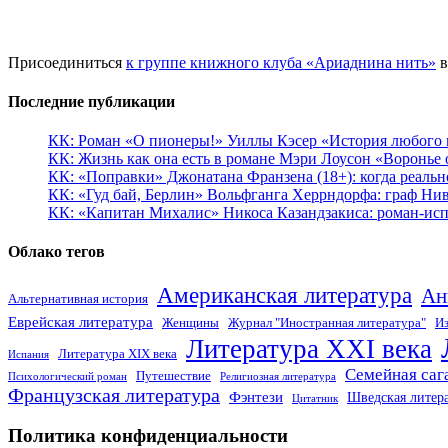
Присоединиться
к группе книжного клуба «Ариаднина нить»
в
Последние публикации
КК: Роман «О пионеры!» Уиллы Кэсер «История любого к
КК: Жизнь как она есть в романе Мэри Лоусон «Воронье 
КК: «Поправки» Джонатана Франзена (18+): когда реальн
КК: «Гуд бай, Берлин» Вольфганга Херрндорфа: граф Ни
КК: «Капитан Михалис» Никоса Казандзакиса: роман-испо
Облако тегов
Американская литература
Ан
Альтернативная история
Еврейская литература
Женщины
Журнал "Иностранная литература"
Из
Литература XXI века
Литература XIX века
Испания
Семейная саг
Путешествие
Психологический роман
Религиозная литература
Французская литература
Фэнтези
Шведская литер
Цитатник
Политика конфиденциальности