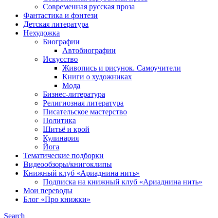
Современная русская проза
Фантастика и фэнтези
Детская литература
Нехудожка
Биографии
Автобиографии
Искусство
Живопись и рисунок. Самоучители
Книги о художниках
Мода
Бизнес-литература
Религиозная литература
Писательское мастерство
Политика
Шитьё и крой
Кулинария
Йога
Тематические подборки
Видеообзоры/книгоклипы
Книжный клуб «Ариаднина нить»
Подписка на книжный клуб «Ариаднина нить»
Мои переводы
Блог «Про книжки»
Search