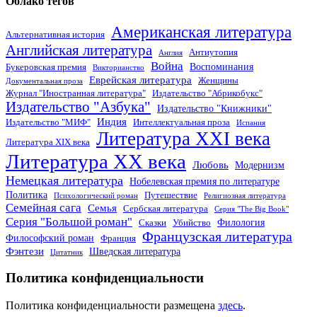
Облако тегов
Американская литература
Альтернативная история
Английская литература
Антиутопия
Англия
Война
Воспоминания
Букеровская премия
Викторианство
Еврейская литература
Женщины
Документальная проза
Журнал "Иностранная литература"
Издательство "Абрикобукс"
Издательство "Азбука"
Издательство "Книжники"
Индия
Издательство "МИФ"
Интеллектуальная проза
Испания
Литература XXI века
Литература XIX века
Литература XX века
Любовь
Модернизм
Немецкая литература
Нобелевская премия по литературе
Политика
Путешествие
Психологический роман
Религиозная литература
Семейная сага
Семья
Сербская литература
Серия "The Big Book"
Серия "Большой роман"
Филология
Сказки
Убийство
Французская литература
Философский роман
Франция
Фэнтези
Шведская литература
Цитатник
Политика конфиденциальности
Политика конфиденциальности размещена
здесь
.