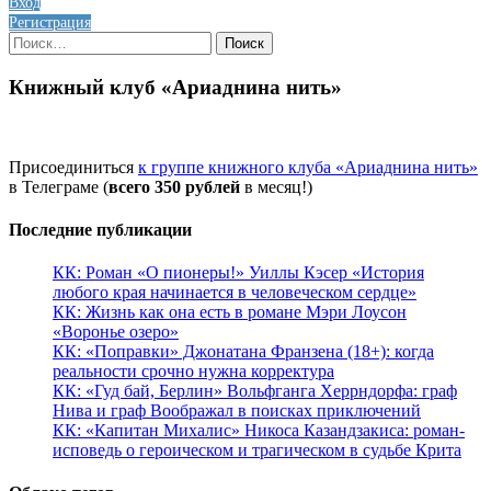
Вход
Регистрация
Найти:
Книжный клуб «Ариаднина нить»
Присоединиться
к группе книжного клуба «Ариаднина нить»
в Телеграме (
всего 350 рублей
в месяц!)
Последние публикации
КК: Роман «О пионеры!» Уиллы Кэсер «История
любого края начинается в человеческом сердце»
КК: Жизнь как она есть в романе Мэри Лоусон
«Воронье озеро»
КК: «Поправки» Джонатана Франзена (18+): когда
реальности срочно нужна корректура
КК: «Гуд бай, Берлин» Вольфганга Херрндорфа: граф
Нива и граф Воображал в поисках приключений
КК: «Капитан Михалис» Никоса Казандзакиса: роман-
исповедь о героическом и трагическом в судьбе Крита