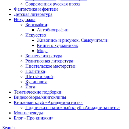
Современная русская проза
Фантастика и фэнтези
Детская литература
Нехудожка
Биографии
Автобиографии
Искусство
Живопись и рисунок. Самоучители
Книги о художниках
Мода
Бизнес-литература
Религиозная литература
Писательское мастерство
Политика
Шитьё и крой
Кулинария
Йога
Тематические подборки
Видеообзоры/книгоклипы
Книжный клуб «Ариаднина нить»
Подписка на книжный клуб «Ариаднина нить»
Мои переводы
Блог «Про книжки»
Search