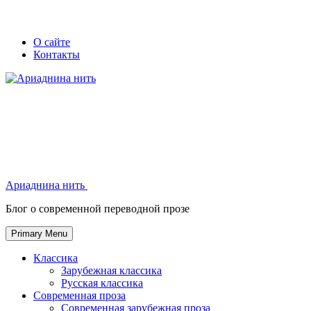
Skip
Secondary
Secondary
О сайте
to
Контакты
left
right
content
navigation
navigation
Ариаднина нить
Ариаднина нить
Блог о современной переводной прозе
Primary Menu
Классика
Зарубежная классика
Русская классика
Современная проза
Современная зарубежная проза