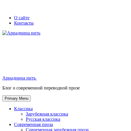
Skip
Secondary
Secondary
О сайте
to
Контакты
left
right
content
navigation
navigation
Ариаднина нить
Ариаднина нить
Блог о современной переводной прозе
Primary Menu
Классика
Зарубежная классика
Русская классика
Современная проза
Современная зарубежная проза