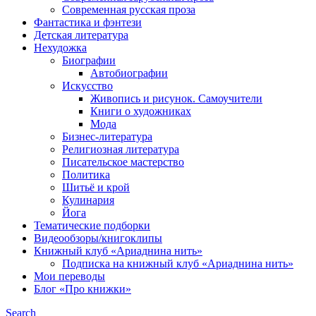
Современная русская проза
Фантастика и фэнтези
Детская литература
Нехудожка
Биографии
Автобиографии
Искусство
Живопись и рисунок. Самоучители
Книги о художниках
Мода
Бизнес-литература
Религиозная литература
Писательское мастерство
Политика
Шитьё и крой
Кулинария
Йога
Тематические подборки
Видеообзоры/книгоклипы
Книжный клуб «Ариаднина нить»
Подписка на книжный клуб «Ариаднина нить»
Мои переводы
Блог «Про книжки»
Search