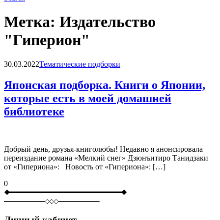
Метка:
Издательство
"Гиперион"
Blog
30.03.2022
Тематические подборки
Японская подборка. Книги о Японии,
которые есть в моей домашней
библиотеке
Добрый день, друзья-книголюбы! Недавно я анонсировала
переиздание романа «Мелкий снег» Дзюнъитиро Танидзаки
от «Гипериона»: Новость от «Гипериона»: […]
0
Личный кабинет