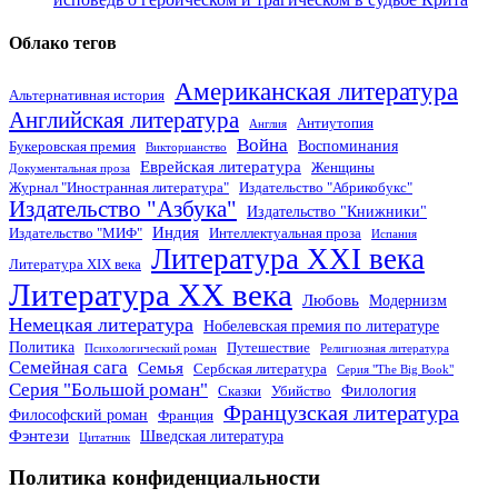
Облако тегов
Американская литература
Альтернативная история
Английская литература
Антиутопия
Англия
Война
Воспоминания
Букеровская премия
Викторианство
Еврейская литература
Женщины
Документальная проза
Журнал "Иностранная литература"
Издательство "Абрикобукс"
Издательство "Азбука"
Издательство "Книжники"
Индия
Издательство "МИФ"
Интеллектуальная проза
Испания
Литература XXI века
Литература XIX века
Литература XX века
Любовь
Модернизм
Немецкая литература
Нобелевская премия по литературе
Политика
Путешествие
Психологический роман
Религиозная литература
Семейная сага
Семья
Сербская литература
Серия "The Big Book"
Серия "Большой роман"
Филология
Сказки
Убийство
Французская литература
Философский роман
Франция
Фэнтези
Шведская литература
Цитатник
Политика конфиденциальности