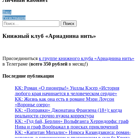
Вход
Регистрация
Найти:
Книжный клуб «Ариаднина нить»
Присоединиться
к группе книжного клуба «Ариаднина нить»
в Телеграме (
всего 350 рублей
в месяц!)
Последние публикации
КК: Роман «О пионеры!» Уиллы Кэсер «История
любого края начинается в человеческом сердце»
КК: Жизнь как она есть в романе Мэри Лоусон
«Воронье озеро»
КК: «Поправки» Джонатана Франзена (18+): когда
реальности срочно нужна корректура
КК: «Гуд бай, Берлин» Вольфганга Херрндорфа: граф
Нива и граф Воображал в поисках приключений
КК: «Капитан Михалис» Никоса Казандзакиса: роман-
исповедь о героическом и трагическом в судьбе Крита