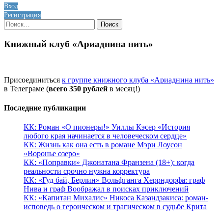
Вход
Регистрация
Найти:
Книжный клуб «Ариаднина нить»
Присоединиться
к группе книжного клуба «Ариаднина нить»
в Телеграме (
всего 350 рублей
в месяц!)
Последние публикации
КК: Роман «О пионеры!» Уиллы Кэсер «История
любого края начинается в человеческом сердце»
КК: Жизнь как она есть в романе Мэри Лоусон
«Воронье озеро»
КК: «Поправки» Джонатана Франзена (18+): когда
реальности срочно нужна корректура
КК: «Гуд бай, Берлин» Вольфганга Херрндорфа: граф
Нива и граф Воображал в поисках приключений
КК: «Капитан Михалис» Никоса Казандзакиса: роман-
исповедь о героическом и трагическом в судьбе Крита