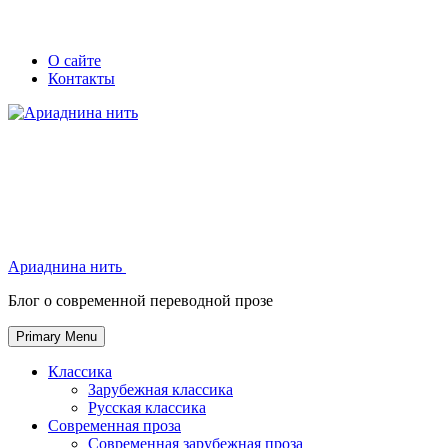
Skip
Secondary
Secondary
О сайте
to
Контакты
left
right
content
navigation
navigation
Ариаднина нить
Ариаднина нить
Блог о современной переводной прозе
Primary Menu
Классика
Зарубежная классика
Русская классика
Современная проза
Современная зарубежная проза