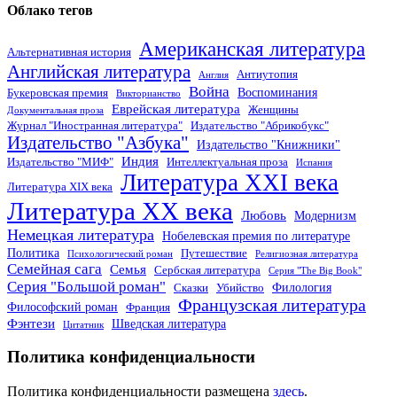
Облако тегов
Американская литература
Альтернативная история
Английская литература
Антиутопия
Англия
Война
Воспоминания
Букеровская премия
Викторианство
Еврейская литература
Женщины
Документальная проза
Журнал "Иностранная литература"
Издательство "Абрикобукс"
Издательство "Азбука"
Издательство "Книжники"
Индия
Издательство "МИФ"
Интеллектуальная проза
Испания
Литература XXI века
Литература XIX века
Литература XX века
Любовь
Модернизм
Немецкая литература
Нобелевская премия по литературе
Политика
Путешествие
Психологический роман
Религиозная литература
Семейная сага
Семья
Сербская литература
Серия "The Big Book"
Серия "Большой роман"
Филология
Сказки
Убийство
Французская литература
Философский роман
Франция
Фэнтези
Шведская литература
Цитатник
Политика конфиденциальности
Политика конфиденциальности размещена
здесь
.