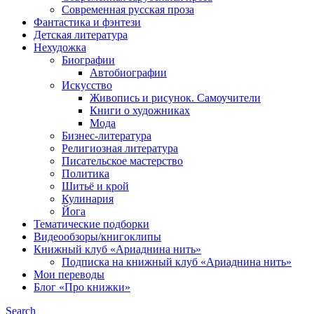
Современная русская проза
Фантастика и фэнтези
Детская литература
Нехудожка
Биографии
Автобиографии
Искусство
Живопись и рисунок. Самоучители
Книги о художниках
Мода
Бизнес-литература
Религиозная литература
Писательское мастерство
Политика
Шитьё и крой
Кулинария
Йога
Тематические подборки
Видеообзоры/книгоклипы
Книжный клуб «Ариаднина нить»
Подписка на книжный клуб «Ариаднина нить»
Мои переводы
Блог «Про книжки»
Search