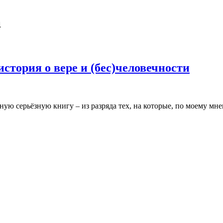
а
стория о вере и (бес)человечности
ую серьёзную книгу – из разряда тех, на которые, по моему мн