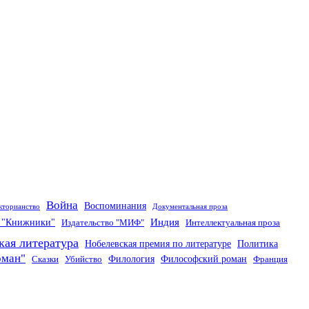
Война
Воспоминания
кторианство
Документальная проза
Индия
о "Книжники"
Издательство "МИФ"
Интеллектуальная проза
кая литература
Нобелевская премия по литературе
Политика
оман"
Филология
Философский роман
Сказки
Убийство
Франция