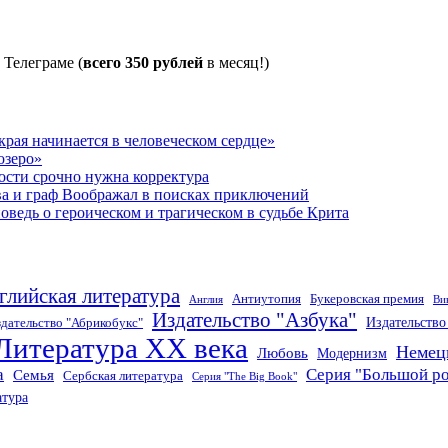
 Телеграме (
всего 350 рублей
в месяц!)
рая начинается в человеческом сердце»
озеро»
ости срочно нужна корректура
ва и граф Воображал в поисках приключений
ведь о героическом и трагическом в судьбе Крита
глийская литература
Антиутопия
Букеровская премия
Англия
Ви
Издательство "Азбука"
Издательств
дательство "Абрикобукс"
Литература XX века
Немец
Любовь
Модернизм
а
Серия "Большой р
Семья
Сербская литература
Серия "The Big Book"
атура