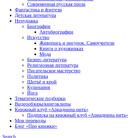
Современная русская проза
Фантастика и фэнтези
Детская литература
Нехудожка
Биографии
Автобиографии
Искусство
Живопись и рисунок. Самоучители
Книги о художниках
Мода
Бизнес-литература
Религиозная литература
Писательское мастерство
Политика
Шитьё и крой
Кулинария
Йога
Тематические подборки
Видеообзоры/книгоклипы
Книжный клуб «Ариаднина нить»
Подписка на книжный клуб «Ариаднина нить»
Мои переводы
Блог «Про книжки»
Search