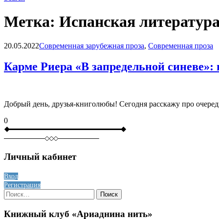
Метка:
Испанская литератур
Blog
20.05.2022
Современная зарубежная проза
,
Современная проза
Карме Риера «В запредельной синеве»: и
Добрый день, друзья-книголюбы! Сегодня расскажу про очередн
0
Личный кабинет
Вход
Регистрация
Найти:
Книжный клуб «Ариаднина нить»