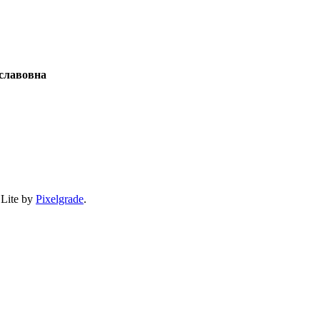
славовна
 Lite by
Pixelgrade
.