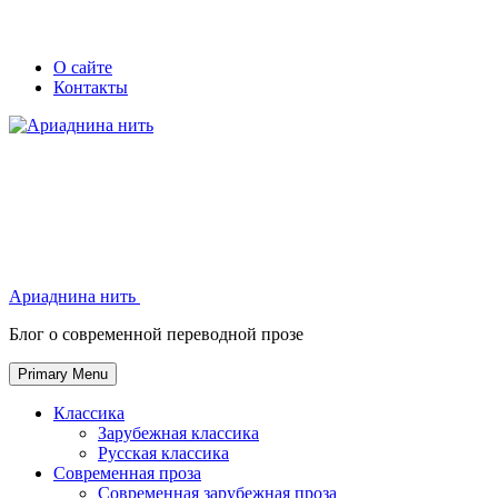
Skip
Secondary
Secondary
О сайте
to
Контакты
left
right
content
navigation
navigation
Ариаднина нить
Ариаднина нить
Блог о современной переводной прозе
Primary Menu
Классика
Зарубежная классика
Русская классика
Современная проза
Современная зарубежная проза