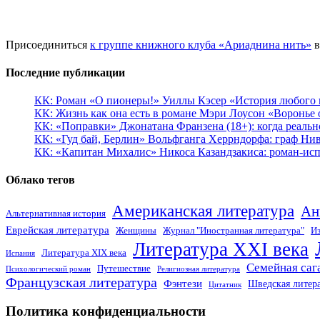
Присоединиться
к группе книжного клуба «Ариаднина нить»
в
Последние публикации
КК: Роман «О пионеры!» Уиллы Кэсер «История любого к
КК: Жизнь как она есть в романе Мэри Лоусон «Воронье 
КК: «Поправки» Джонатана Франзена (18+): когда реальн
КК: «Гуд бай, Берлин» Вольфганга Херрндорфа: граф Ни
КК: «Капитан Михалис» Никоса Казандзакиса: роман-испо
Облако тегов
Американская литература
Ан
Альтернативная история
Еврейская литература
Женщины
Журнал "Иностранная литература"
Из
Литература XXI века
Литература XIX века
Испания
Семейная саг
Путешествие
Психологический роман
Религиозная литература
Французская литература
Фэнтези
Шведская литер
Цитатник
Политика конфиденциальности