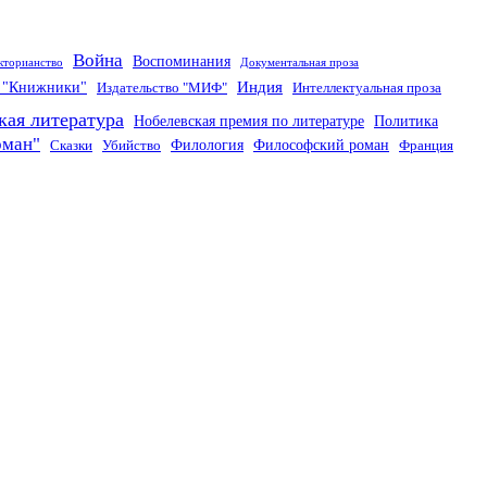
Война
Воспоминания
кторианство
Документальная проза
Индия
о "Книжники"
Издательство "МИФ"
Интеллектуальная проза
кая литература
Нобелевская премия по литературе
Политика
оман"
Филология
Философский роман
Сказки
Убийство
Франция