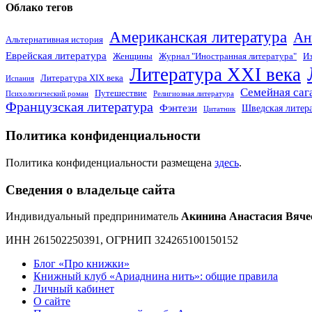
Облако тегов
Американская литература
Ан
Альтернативная история
Еврейская литература
Женщины
Журнал "Иностранная литература"
Из
Литература XXI века
Литература XIX века
Испания
Семейная саг
Путешествие
Психологический роман
Религиозная литература
Французская литература
Фэнтези
Шведская литер
Цитатник
Политика конфиденциальности
Политика конфиденциальности размещена
здесь
.
Сведения о владельце сайта
Индивидуальный предприниматель
Акинина Анастасия Вяче
ИНН 261502250391, ОГРНИП 324265100150152
Блог «Про книжки»
Книжный клуб «Ариаднина нить»: общие правила
Личный кабинет
О сайте