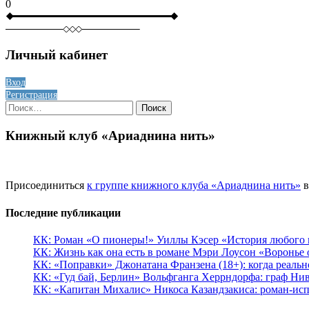
0
Личный кабинет
Вход
Регистрация
Найти:
Книжный клуб «Ариаднина нить»
Присоединиться
к группе книжного клуба «Ариаднина нить»
в
Последние публикации
КК: Роман «О пионеры!» Уиллы Кэсер «История любого к
КК: Жизнь как она есть в романе Мэри Лоусон «Воронье 
КК: «Поправки» Джонатана Франзена (18+): когда реальн
КК: «Гуд бай, Берлин» Вольфганга Херрндорфа: граф Ни
КК: «Капитан Михалис» Никоса Казандзакиса: роман-испо