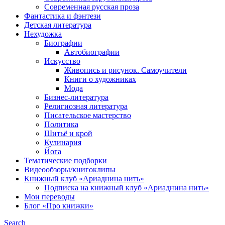
Современная русская проза
Фантастика и фэнтези
Детская литература
Нехудожка
Биографии
Автобиографии
Искусство
Живопись и рисунок. Самоучители
Книги о художниках
Мода
Бизнес-литература
Религиозная литература
Писательское мастерство
Политика
Шитьё и крой
Кулинария
Йога
Тематические подборки
Видеообзоры/книгоклипы
Книжный клуб «Ариаднина нить»
Подписка на книжный клуб «Ариаднина нить»
Мои переводы
Блог «Про книжки»
Search