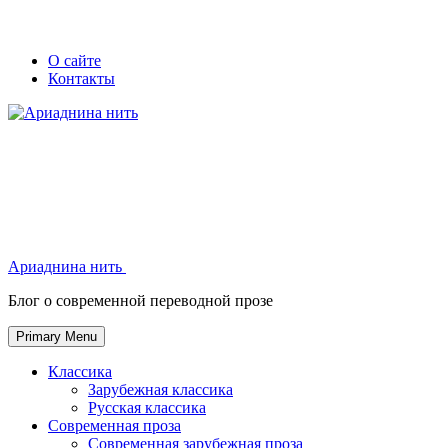
Skip
Secondary
Secondary
О сайте
to
Контакты
left
right
content
navigation
navigation
Ариаднина нить
Ариаднина нить
Блог о современной переводной прозе
Primary Menu
Классика
Зарубежная классика
Русская классика
Современная проза
Современная зарубежная проза