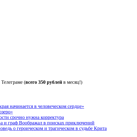
 Телеграме (
всего 350 рублей
в месяц!)
рая начинается в человеческом сердце»
озеро»
ости срочно нужна корректура
ва и граф Воображал в поисках приключений
ведь о героическом и трагическом в судьбе Крита