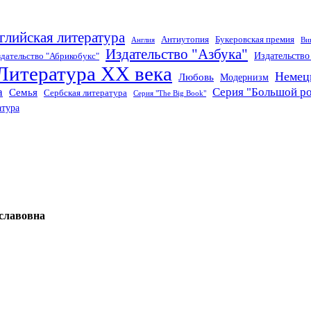
глийская литература
Антиутопия
Букеровская премия
Англия
Ви
Издательство "Азбука"
Издательств
дательство "Абрикобукс"
Литература XX века
Немец
Любовь
Модернизм
а
Серия "Большой р
Семья
Сербская литература
Серия "The Big Book"
атура
славовна