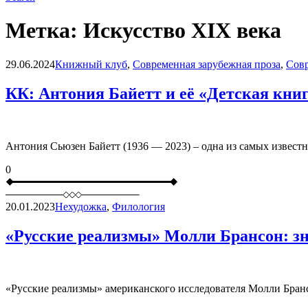
Метка:
Искусство XIX века
Blog
29.06.2024
Книжный клуб
,
Современная зарубежная проза
,
Совр
КК: Антония Байетт и её «Детская книг
Антония Сьюзен Байетт (1936 — 2023) – одна из самых извест
0
20.01.2023
Нехудожка
,
Филология
«Русские реализмы» Молли Брансон: зна
«Русские реализмы» американского исследователя Молли Брансо