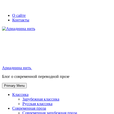
Skip
Secondary
Secondary
О сайте
to
Контакты
left
right
content
navigation
navigation
Ариаднина нить
Ариаднина нить
Блог о современной переводной прозе
Primary Menu
Классика
Зарубежная классика
Русская классика
Современная проза
Современная зарубежная проза