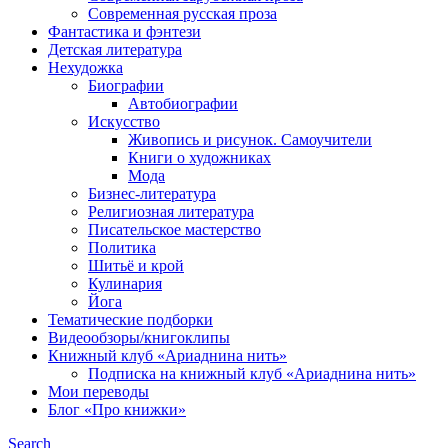
Современная русская проза
Фантастика и фэнтези
Детская литература
Нехудожка
Биографии
Автобиографии
Искусство
Живопись и рисунок. Самоучители
Книги о художниках
Мода
Бизнес-литература
Религиозная литература
Писательское мастерство
Политика
Шитьё и крой
Кулинария
Йога
Тематические подборки
Видеообзоры/книгоклипы
Книжный клуб «Ариаднина нить»
Подписка на книжный клуб «Ариаднина нить»
Мои переводы
Блог «Про книжки»
Search