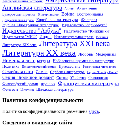
Американская литература
Альтернативная история
Английская литература
Антиутопия
Англия
Война
Воспоминания
Букеровская премия
Викторианство
Еврейская литература
Женщины
Документальная проза
Журнал "Иностранная литература"
Издательство "Абрикобукс"
Издательство "Азбука"
Издательство "Книжники"
Индия
Издательство "МИФ"
Интеллектуальная проза
Испания
Литература XXI века
Литература XIX века
Литература XX века
Любовь
Модернизм
Немецкая литература
Нобелевская премия по литературе
Политика
Путешествие
Психологический роман
Религиозная литература
Семейная сага
Семья
Сербская литература
Серия "The Big Book"
Серия "Большой роман"
Филология
Сказки
Убийство
Французская литература
Философский роман
Франция
Фэнтези
Шведская литература
Цитатник
Политика конфиденциальности
Политика конфиденциальности размещена
здесь
.
Сведения о владельце сайта