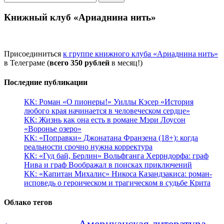
Книжный клуб «Ариаднина нить»
Присоединиться
к группе книжного клуба «Ариаднина нить»
в Телеграме (
всего 350 рублей
в месяц!)
Последние публикации
КК: Роман «О пионеры!» Уиллы Кэсер «История
любого края начинается в человеческом сердце»
КК: Жизнь как она есть в романе Мэри Лоусон
«Воронье озеро»
КК: «Поправки» Джонатана Франзена (18+): когда
реальности срочно нужна корректура
КК: «Гуд бай, Берлин» Вольфганга Херрндорфа: граф
Нива и граф Воображал в поисках приключений
КК: «Капитан Михалис» Никоса Казандзакиса: роман-
исповедь о героическом и трагическом в судьбе Крита
Облако тегов