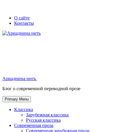
Skip
Secondary
Secondary
О сайте
to
Контакты
left
right
content
navigation
navigation
Ариаднина нить
Ариаднина нить
Блог о современной переводной прозе
Primary Menu
Классика
Зарубежная классика
Русская классика
Современная проза
Современная зарубежная проза