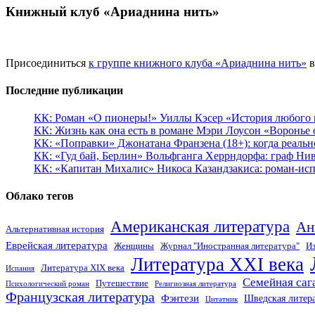
Книжный клуб «Ариаднина нить»
Присоединиться
к группе книжного клуба «Ариаднина нить»
в
Последние публикации
КК: Роман «О пионеры!» Уиллы Кэсер «История любого к
КК: Жизнь как она есть в романе Мэри Лоусон «Воронье 
КК: «Поправки» Джонатана Франзена (18+): когда реальн
КК: «Гуд бай, Берлин» Вольфганга Херрндорфа: граф Ни
КК: «Капитан Михалис» Никоса Казандзакиса: роман-испо
Облако тегов
Американская литература
Ан
Альтернативная история
Еврейская литература
Женщины
Журнал "Иностранная литература"
Из
Литература XXI века
Литература XIX века
Испания
Семейная саг
Путешествие
Психологический роман
Религиозная литература
Французская литература
Фэнтези
Шведская литер
Цитатник