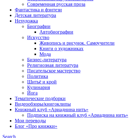
Современная русская проза
Фантастика и фэнтези
Детская литература
Нехудожка
Биографии
Автобиографии
Искусство
Живопись и рисунок. Самоучители
Книги о художниках
Мода
Бизнес-литература
Религиозная литература
Писательское мастерство
Политика
Шитьё и крой
Кулинария
Йога
Тематические подборки
Видеообзоры/книгоклипы
Книжный клуб «Ариаднина нить»
Подписка на книжный клуб «Ариаднина нить»
Мои переводы
Блог «Про книжки»
Search