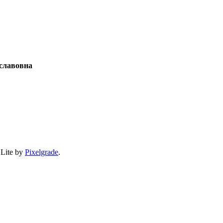
славовна
 Lite by
Pixelgrade
.