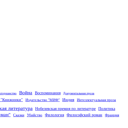
Война
Воспоминания
кторианство
Документальная проза
Индия
о "Книжники"
Издательство "МИФ"
Интеллектуальная проза
кая литература
Нобелевская премия по литературе
Политика
оман"
Филология
Философский роман
Сказки
Убийство
Франция