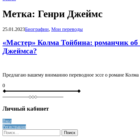
Метка:
Генри Джеймс
Blog
25.01.2023
Биографии
,
Мои переводы
«Мастер» Колма Тойбина: романчик об
Джеймса?
Предлагаю вашему вниманию переводное эссе о романе Колма 
0
Личный кабинет
Вход
Регистрация
Найти: