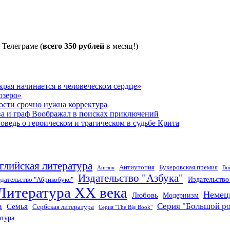
 Телеграме (
всего 350 рублей
в месяц!)
рая начинается в человеческом сердце»
озеро»
ости срочно нужна корректура
ва и граф Воображал в поисках приключений
ведь о героическом и трагическом в судьбе Крита
глийская литература
Антиутопия
Букеровская премия
Англия
Ви
Издательство "Азбука"
Издательств
дательство "Абрикобукс"
Литература XX века
Немец
Любовь
Модернизм
а
Серия "Большой р
Семья
Сербская литература
Серия "The Big Book"
атура