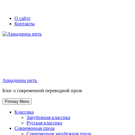
Skip
Secondary
Secondary
О сайте
to
Контакты
left
right
content
navigation
navigation
Ариаднина нить
Ариаднина нить
Блог о современной переводной прозе
Primary Menu
Классика
Зарубежная классика
Русская классика
Современная проза
Современная зарубежная проза