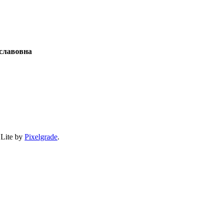
славовна
 Lite by
Pixelgrade
.