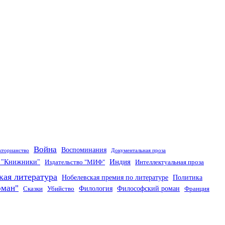
Война
Воспоминания
кторианство
Документальная проза
Индия
о "Книжники"
Издательство "МИФ"
Интеллектуальная проза
кая литература
Нобелевская премия по литературе
Политика
оман"
Филология
Философский роман
Сказки
Убийство
Франция