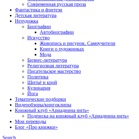
Современная русская проза
Фантастика и фэнтези
Детская литература
Нехудожка
Биографии
Автобиографии
Искусство
Живопись и рисунок. Самоучители
Книги о художниках
Мода
Бизнес-литература
Религиозная литература
Писательское мастерство
Политика
Шитьё и крой
Кулинария
Йога
Тематические подборки
Видеообзоры/книгоклипы
Книжный клуб «Ариаднина нить»
Подписка на книжный клуб «Ариаднина нить»
Мои переводы
Блог «Про книжки»
Search