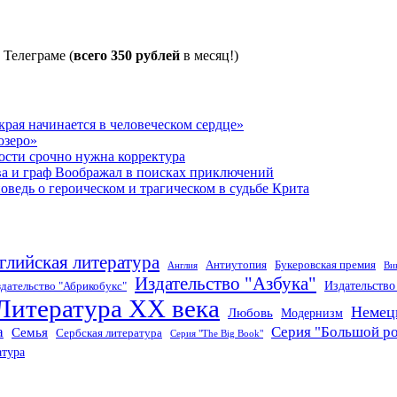
 Телеграме (
всего 350 рублей
в месяц!)
рая начинается в человеческом сердце»
озеро»
ости срочно нужна корректура
ва и граф Воображал в поисках приключений
ведь о героическом и трагическом в судьбе Крита
глийская литература
Антиутопия
Букеровская премия
Англия
Ви
Издательство "Азбука"
Издательств
дательство "Абрикобукс"
Литература XX века
Немец
Любовь
Модернизм
а
Серия "Большой р
Семья
Сербская литература
Серия "The Big Book"
атура