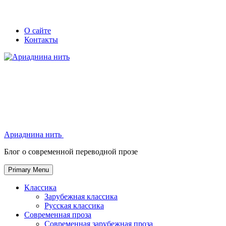
Skip
Secondary
Secondary
О сайте
to
Контакты
left
right
content
navigation
navigation
Ариаднина нить
Ариаднина нить
Блог о современной переводной прозе
Primary Menu
Классика
Зарубежная классика
Русская классика
Современная проза
Современная зарубежная проза