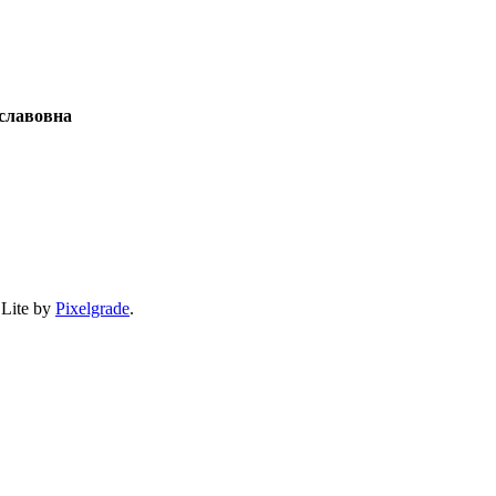
славовна
 Lite by
Pixelgrade
.