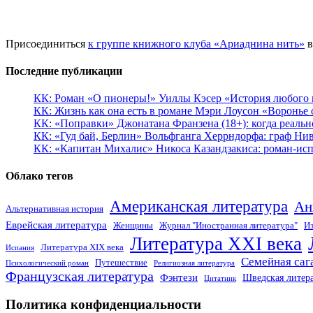
Присоединиться
к группе книжного клуба «Ариаднина нить»
в
Последние публикации
КК: Роман «О пионеры!» Уиллы Кэсер «История любого к
КК: Жизнь как она есть в романе Мэри Лоусон «Воронье 
КК: «Поправки» Джонатана Франзена (18+): когда реальн
КК: «Гуд бай, Берлин» Вольфганга Херрндорфа: граф Ни
КК: «Капитан Михалис» Никоса Казандзакиса: роман-испо
Облако тегов
Американская литература
Ан
Альтернативная история
Еврейская литература
Женщины
Журнал "Иностранная литература"
Из
Литература XXI века
Литература XIX века
Испания
Семейная саг
Путешествие
Психологический роман
Религиозная литература
Французская литература
Фэнтези
Шведская литер
Цитатник
Политика конфиденциальности