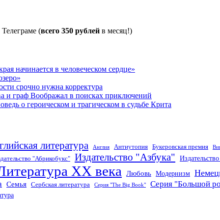
 Телеграме (
всего 350 рублей
в месяц!)
рая начинается в человеческом сердце»
озеро»
ости срочно нужна корректура
ва и граф Воображал в поисках приключений
ведь о героическом и трагическом в судьбе Крита
глийская литература
Антиутопия
Букеровская премия
Англия
Ви
Издательство "Азбука"
Издательств
дательство "Абрикобукс"
Литература XX века
Немец
Любовь
Модернизм
а
Серия "Большой р
Семья
Сербская литература
Серия "The Big Book"
атура