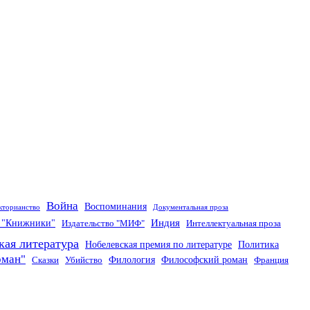
Война
Воспоминания
кторианство
Документальная проза
Индия
о "Книжники"
Издательство "МИФ"
Интеллектуальная проза
кая литература
Нобелевская премия по литературе
Политика
оман"
Филология
Философский роман
Сказки
Убийство
Франция