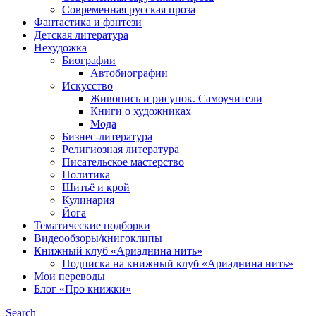
Современная русская проза
Фантастика и фэнтези
Детская литература
Нехудожка
Биографии
Автобиографии
Искусство
Живопись и рисунок. Самоучители
Книги о художниках
Мода
Бизнес-литература
Религиозная литература
Писательское мастерство
Политика
Шитьё и крой
Кулинария
Йога
Тематические подборки
Видеообзоры/книгоклипы
Книжный клуб «Ариаднина нить»
Подписка на книжный клуб «Ариаднина нить»
Мои переводы
Блог «Про книжки»
Search