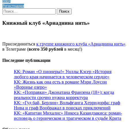
Вход
Регистрация
Найти:
Книжный клуб «Ариаднина нить»
Присоединиться
к группе книжного клуба «Ариаднина нить»
в Телеграме (
всего 350 рублей
в месяц!)
Последние публикации
КК: Роман «О пионеры!» Уиллы Кэсер «История
любого края начинается в человеческом сердце»
КК: Жизнь как она есть в романе Мэри Лоусон
«Воронье озеро»
КК: «Поправки» Джонатана Франзена (18+): когда
реальности срочно нужна корректура
КК: «Гуд бай, Берлин» Вольфганга Херрндорфа: граф
Нива и граф Воображал в поисках приключений
КК: «Капитан Михалис» Никоса Казандзакиса: роман-
исповедь о героическом и трагическом в судьбе Крита