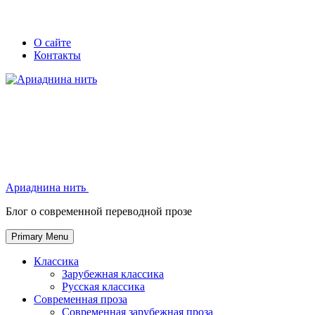
Skip
Secondary
Secondary
О сайте
to
Контакты
left
right
content
navigation
navigation
Ариаднина нить
Ариаднина нить
Блог о современной переводной прозе
Primary Menu
Классика
Зарубежная классика
Русская классика
Современная проза
Современная зарубежная проза