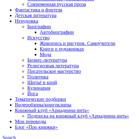
Современная русская проза
Фантастика и фэнтези
Детская литература
Нехудожка
Биографии
Автобиографии
Искусство
Живопись и рисунок. Самоучители
Книги о художниках
Мода
Бизнес-литература
Религиозная литература
Писательское мастерство
Политика
Шитьё и крой
Кулинария
Йога
Тематические подборки
Видеообзоры/книгоклипы
Книжный клуб «Ариаднина нить»
Подписка на книжный клуб «Ариаднина нить»
Мои переводы
Блог «Про книжки»
Search