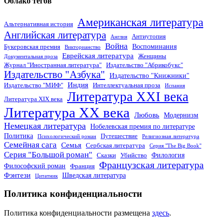
Облако тегов
Американская литература
Альтернативная история
Английская литература
Антиутопия
Англия
Война
Воспоминания
Букеровская премия
Викторианство
Еврейская литература
Женщины
Документальная проза
Журнал "Иностранная литература"
Издательство "Абрикобукс"
Издательство "Азбука"
Издательство "Книжники"
Индия
Издательство "МИФ"
Интеллектуальная проза
Испания
Литература XXI века
Литература XIX века
Литература XX века
Любовь
Модернизм
Немецкая литература
Нобелевская премия по литературе
Политика
Путешествие
Психологический роман
Религиозная литература
Семейная сага
Семья
Сербская литература
Серия "The Big Book"
Серия "Большой роман"
Филология
Сказки
Убийство
Французская литература
Философский роман
Франция
Фэнтези
Шведская литература
Цитатник
Политика конфиденциальности
Политика конфиденциальности размещена
здесь
.