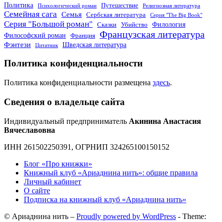
Политика
Путешествие
Психологический роман
Религиозная литература
Семейная сага
Семья
Сербская литература
Серия "The Big Book"
Серия "Большой роман"
Филология
Сказки
Убийство
Французская литература
Философский роман
Франция
Фэнтези
Шведская литература
Цитатник
Политика конфиденциальности
Политика конфиденциальности размещена
здесь
.
Сведения о владельце сайта
Индивидуальный предприниматель
Акинина Анастасия
Вячеславовна
ИНН 261502250391, ОГРНИП 324265100150152
Блог «Про книжки»
Книжный клуб «Ариаднина нить»: общие правила
Личный кабинет
О сайте
Подписка на книжный клуб «Ариаднина нить»
© Ариаднина нить –
Proudly powered by WordPress
-
Theme: