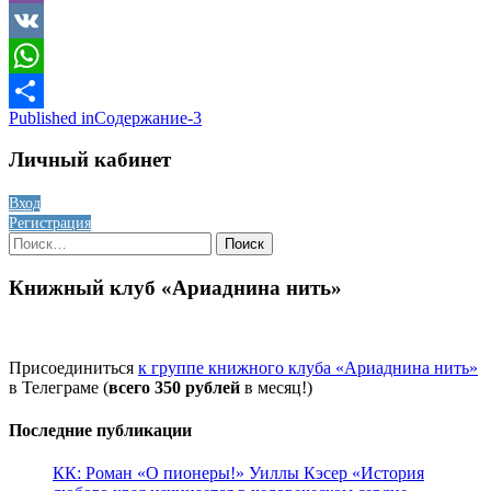
Viber
VK
WhatsApp
Навигация
Published in
Содержание-3
Отправить
по
Личный кабинет
записям
Вход
Регистрация
Найти:
Книжный клуб «Ариаднина нить»
Присоединиться
к группе книжного клуба «Ариаднина нить»
в Телеграме (
всего 350 рублей
в месяц!)
Последние публикации
КК: Роман «О пионеры!» Уиллы Кэсер «История