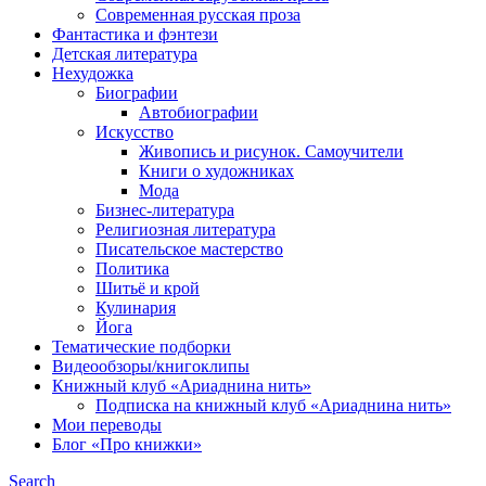
Современная русская проза
Фантастика и фэнтези
Детская литература
Нехудожка
Биографии
Автобиографии
Искусство
Живопись и рисунок. Самоучители
Книги о художниках
Мода
Бизнес-литература
Религиозная литература
Писательское мастерство
Политика
Шитьё и крой
Кулинария
Йога
Тематические подборки
Видеообзоры/книгоклипы
Книжный клуб «Ариаднина нить»
Подписка на книжный клуб «Ариаднина нить»
Мои переводы
Блог «Про книжки»
Search