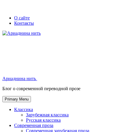
Skip
Secondary
Secondary
О сайте
to
Контакты
left
right
content
navigation
navigation
Ариаднина нить
Ариаднина нить
Блог о современной переводной прозе
Primary Menu
Классика
Зарубежная классика
Русская классика
Современная проза
Современная зарубежная проза