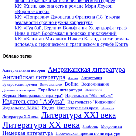
любого края начинается в человеческом сердце»
КК: Жизнь как она есть в романе Мэри Лоусон
«Воронье озеро»
КК: «Поправки» Джонатана Франзена (18+): когда
реальности срочно нужна корректура
КК: «Гуд бай, Берлин» Вольфганга Херрндорфа: граф
Нива и граф Воображал в поисках приключений
КК: «Капитан Михалис» Никоса Казандзакиса: роман-
исповедь о героическом и трагическом в судьбе Крита
Облако тегов
Американская литература
Альтернативная история
Английская литература
Антиутопия
Англия
Война
Воспоминания
Букеровская премия
Викторианство
Еврейская литература
Женщины
Документальная проза
Журнал "Иностранная литература"
Издательство "Абрикобукс"
Издательство "Азбука"
Издательство "Книжники"
Индия
Издательство "МИФ"
Интеллектуальная проза
Испания
Литература XXI века
Литература XIX века
Литература XX века
Любовь
Модернизм
Немецкая литература
Нобелевская премия по литературе