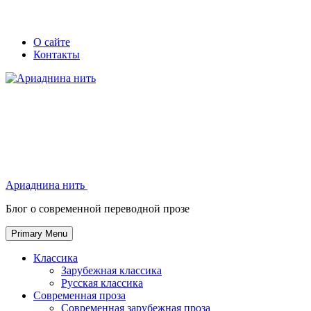
Skip
Secondary
Secondary
О сайте
to
Контакты
left
right
content
navigation
navigation
Ариаднина нить
Ариаднина нить
Блог о современной переводной прозе
Primary Menu
Классика
Зарубежная классика
Русская классика
Современная проза
Современная зарубежная проза