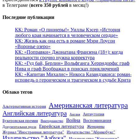
в Телеграме (
всего 350 рублей
в месяц!)
Последние публикации
КК: Роман «О пионеры!» Уиллы Кэсер «История
любого края начинается в человеческом сердце»
КК: Жизнь как она есть в романе Мэри Лоусон
«Воронье озеро»
КК: «Поправки» Джонатана Франзена (18+): когда
реальности срочно нужна корректура
КК: «Гуд бай, Берлин» Вольфганга Херрндорфа: граф
Нива и граф Воображал в поисках приключений
КК: «Капитан Михалис» Никоса Казандзакиса: роман-
исповедь о героическом и трагическом в судьбе Крита
Облако тегов
Американская литература
Альтернативная история
Английская литература
Антиутопия
Англия
Война
Воспоминания
Букеровская премия
Викторианство
Еврейская литература
Женщины
Документальная проза
Журнал "Иностранная литература"
Издательство "Абрикобукс"
Издательство "Азбука"
Издательство "Книжники"