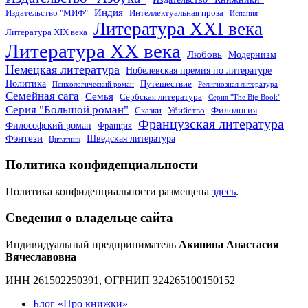
Индия
Издательство "МИФ"
Интеллектуальная проза
Испания
Литература XXI века
Литература XIX века
Литература XX века
Любовь
Модернизм
Немецкая литература
Нобелевская премия по литературе
Политика
Путешествие
Психологический роман
Религиозная литература
Семейная сага
Семья
Сербская литература
Серия "The Big Book"
Серия "Большой роман"
Филология
Сказки
Убийство
Французская литература
Философский роман
Франция
Фэнтези
Шведская литература
Цитатник
Политика конфиденциальности
Политика конфиденциальности размещена
здесь
.
Сведения о владельце сайта
Индивидуальный предприниматель
Акинина Анастасия
Вячеславовна
ИНН 261502250391, ОГРНИП 324265100150152
Блог «Про книжки»