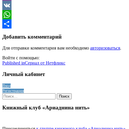
Viber
VK
WhatsApp
Отправить
Добавить комментарий
Для отправки комментария вам необходимо
авторизоваться
.
Войти с помощью:
Навигация
Published in
Сериал от Нетфликс
по
Личный кабинет
записям
Вход
Регистрация
Найти:
Книжный клуб «Ариаднина нить»
Присоединиться
к группе книжного клуба «Ариаднина нить»