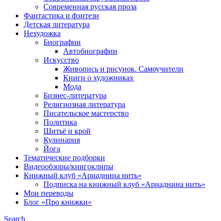
Современная русская проза
Фантастика и фэнтези
Детская литература
Нехудожка
Биографии
Автобиографии
Искусство
Живопись и рисунок. Самоучители
Книги о художниках
Мода
Бизнес-литература
Религиозная литература
Писательское мастерство
Политика
Шитьё и крой
Кулинария
Йога
Тематические подборки
Видеообзоры/книгоклипы
Книжный клуб «Ариаднина нить»
Подписка на книжный клуб «Ариаднина нить»
Мои переводы
Блог «Про книжки»
Search