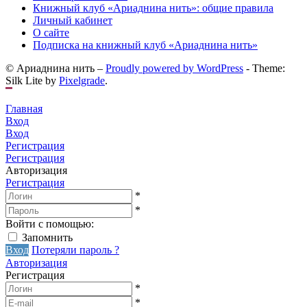
Книжный клуб «Ариаднина нить»: общие правила
Личный кабинет
О сайте
Подписка на книжный клуб «Ариаднина нить»
© Ариаднина нить –
Proudly powered by WordPress
-
Theme:
Silk Lite by
Pixelgrade
.
Главная
Вход
Вход
Регистрация
Регистрация
Авторизация
Регистрация
*
*
Войти с помощью:
Запомнить
Вход
Потеряли пароль ?
Авторизация
Регистрация
*
*