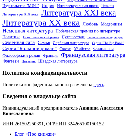
Индия
Издательство "МИФ"
Интеллектуальная проза
Испания
Литература XXI века
Литература XIX века
Литература XX века
Любовь
Модернизм
Немецкая литература
Нобелевская премия по литературе
Политика
Путешествие
Психологический роман
Религиозная литература
Семейная сага
Семья
Сербская литература
Серия "The Big Book"
Серия "Большой роман"
Филология
Сказки
Убийство
Французская литература
Философский роман
Франция
Фэнтези
Шведская литература
Цитатник
Политика конфиденциальности
Политика конфиденциальности размещена
здесь
.
Сведения о владельце сайта
Индивидуальный предприниматель
Акинина Анастасия
Вячеславовна
ИНН 261502250391, ОГРНИП 324265100150152
Блог «Про книжки»