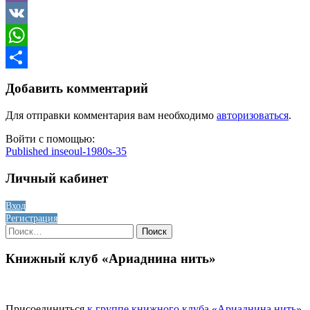
Viber
VK
WhatsApp
Отправить
Добавить комментарий
Для отправки комментария вам необходимо
авторизоваться
.
Войти с помощью:
Навигация
Published in
seoul-1980s-35
по
Личный кабинет
записям
Вход
Регистрация
Найти:
Книжный клуб «Ариаднина нить»
Присоединиться
к группе книжного клуба «Ариаднина нить»