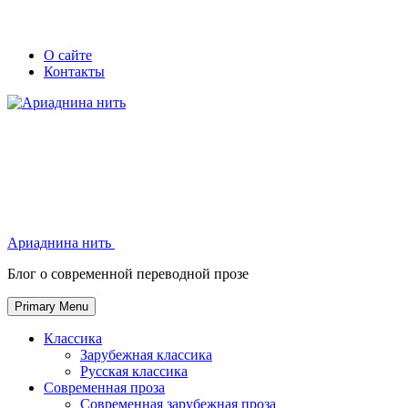
Skip
Secondary
Secondary
О сайте
to
Контакты
left
right
content
navigation
navigation
Ариаднина нить
Ариаднина нить
Блог о современной переводной прозе
Primary Menu
Классика
Зарубежная классика
Русская классика
Современная проза
Современная зарубежная проза