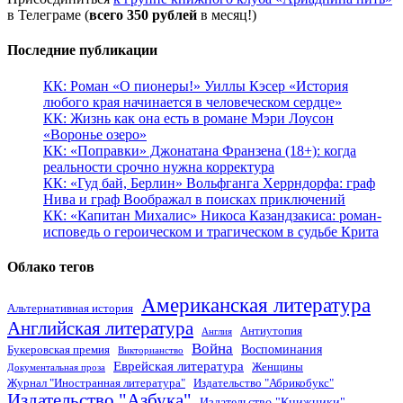
в Телеграме (
всего 350 рублей
в месяц!)
Последние публикации
КК: Роман «О пионеры!» Уиллы Кэсер «История
любого края начинается в человеческом сердце»
КК: Жизнь как она есть в романе Мэри Лоусон
«Воронье озеро»
КК: «Поправки» Джонатана Франзена (18+): когда
реальности срочно нужна корректура
КК: «Гуд бай, Берлин» Вольфганга Херрндорфа: граф
Нива и граф Воображал в поисках приключений
КК: «Капитан Михалис» Никоса Казандзакиса: роман-
исповедь о героическом и трагическом в судьбе Крита
Облако тегов
Американская литература
Альтернативная история
Английская литература
Антиутопия
Англия
Война
Воспоминания
Букеровская премия
Викторианство
Еврейская литература
Женщины
Документальная проза
Журнал "Иностранная литература"
Издательство "Абрикобукс"
Издательство "Азбука"
Издательство "Книжники"