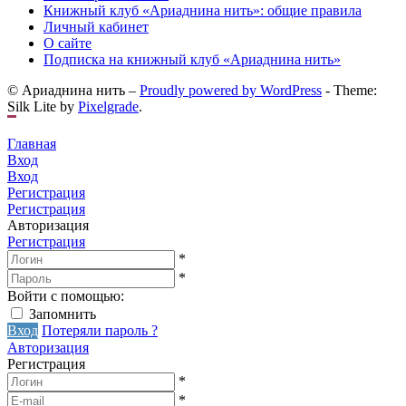
Книжный клуб «Ариаднина нить»: общие правила
Личный кабинет
О сайте
Подписка на книжный клуб «Ариаднина нить»
© Ариаднина нить –
Proudly powered by WordPress
-
Theme:
Silk Lite by
Pixelgrade
.
Главная
Вход
Вход
Регистрация
Регистрация
Авторизация
Регистрация
*
*
Войти с помощью:
Запомнить
Вход
Потеряли пароль ?
Авторизация
Регистрация
*
*