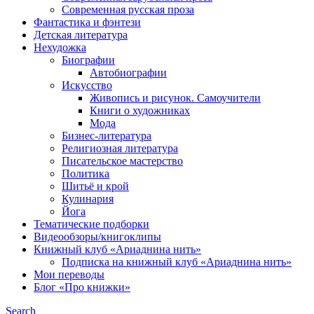
Современная русская проза
Фантастика и фэнтези
Детская литература
Нехудожка
Биографии
Автобиографии
Искусство
Живопись и рисунок. Самоучители
Книги о художниках
Мода
Бизнес-литература
Религиозная литература
Писательское мастерство
Политика
Шитьё и крой
Кулинария
Йога
Тематические подборки
Видеообзоры/книгоклипы
Книжный клуб «Ариаднина нить»
Подписка на книжный клуб «Ариаднина нить»
Мои переводы
Блог «Про книжки»
Search