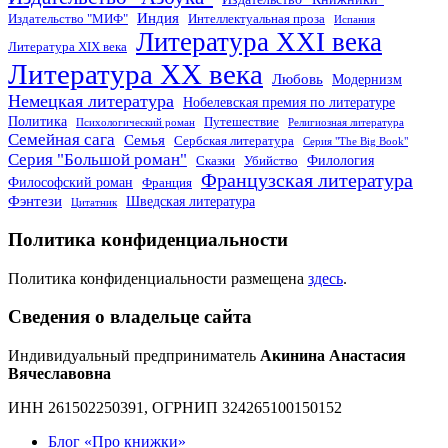
Индия
Издательство "МИФ"
Интеллектуальная проза
Испания
Литература XXI века
Литература XIX века
Литература XX века
Любовь
Модернизм
Немецкая литература
Нобелевская премия по литературе
Политика
Путешествие
Психологический роман
Религиозная литература
Семейная сага
Семья
Сербская литература
Серия "The Big Book"
Серия "Большой роман"
Филология
Сказки
Убийство
Французская литература
Философский роман
Франция
Фэнтези
Шведская литература
Цитатник
Политика конфиденциальности
Политика конфиденциальности размещена
здесь
.
Сведения о владельце сайта
Индивидуальный предприниматель
Акинина Анастасия
Вячеславовна
ИНН 261502250391, ОГРНИП 324265100150152
Блог «Про книжки»