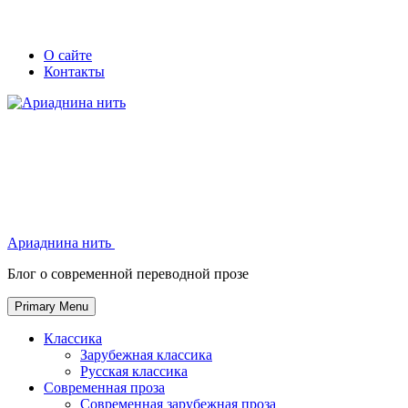
Skip
Secondary
Secondary
О сайте
to
Контакты
left
right
content
navigation
navigation
Ариаднина нить
Ариаднина нить
Блог о современной переводной прозе
Primary Menu
Классика
Зарубежная классика
Русская классика
Современная проза
Современная зарубежная проза