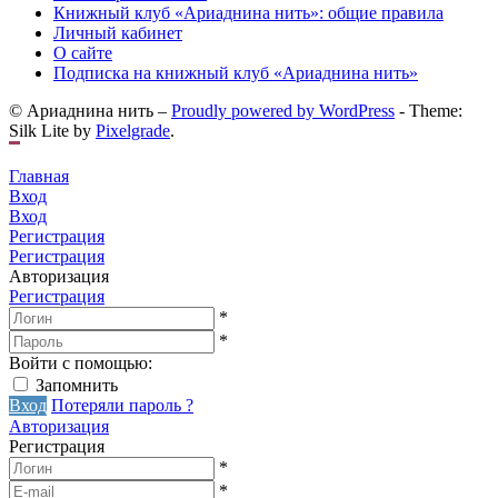
Книжный клуб «Ариаднина нить»: общие правила
Личный кабинет
О сайте
Подписка на книжный клуб «Ариаднина нить»
© Ариаднина нить –
Proudly powered by WordPress
-
Theme:
Silk Lite by
Pixelgrade
.
Главная
Вход
Вход
Регистрация
Регистрация
Авторизация
Регистрация
*
*
Войти с помощью:
Запомнить
Вход
Потеряли пароль ?
Авторизация
Регистрация
*
*