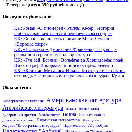
в Телеграме (
всего 350 рублей
в месяц!)
Последние публикации
КК: Роман «О пионеры!» Уиллы Кэсер «История
любого края начинается в человеческом сердце»
КК: Жизнь как она есть в романе Мэри Лоусон
«Воронье озеро»
КК: «Поправки» Джонатана Франзена (18+): когда
реальности срочно нужна корректура
КК: «Гуд бай, Берлин» Вольфганга Херрндорфа: граф
Нива и граф Воображал в поисках приключений
КК: «Капитан Михалис» Никоса Казандзакиса: роман-
исповедь о героическом и трагическом в судьбе Крита
Облако тегов
Американская литература
Альтернативная история
Английская литература
Антиутопия
Англия
Война
Воспоминания
Букеровская премия
Викторианство
Еврейская литература
Женщины
Документальная проза
Журнал "Иностранная литература"
Издательство "Абрикобукс"
Издательство "Азбука"
Издательство "Книжники"