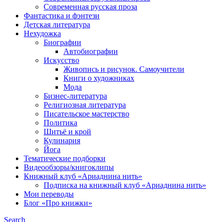
Современная русская проза
Фантастика и фэнтези
Детская литература
Нехудожка
Биографии
Автобиографии
Искусство
Живопись и рисунок. Самоучители
Книги о художниках
Мода
Бизнес-литература
Религиозная литература
Писательское мастерство
Политика
Шитьё и крой
Кулинария
Йога
Тематические подборки
Видеообзоры/книгоклипы
Книжный клуб «Ариаднина нить»
Подписка на книжный клуб «Ариаднина нить»
Мои переводы
Блог «Про книжки»
Search