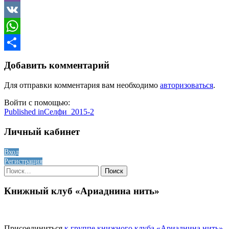
Viber
VK
WhatsApp
Отправить
Добавить комментарий
Для отправки комментария вам необходимо
авторизоваться
.
Войти с помощью:
Навигация
Published in
Селфи_2015-2
по
Личный кабинет
записям
Вход
Регистрация
Найти:
Книжный клуб «Ариаднина нить»
Присоединиться
к группе книжного клуба «Ариаднина нить»