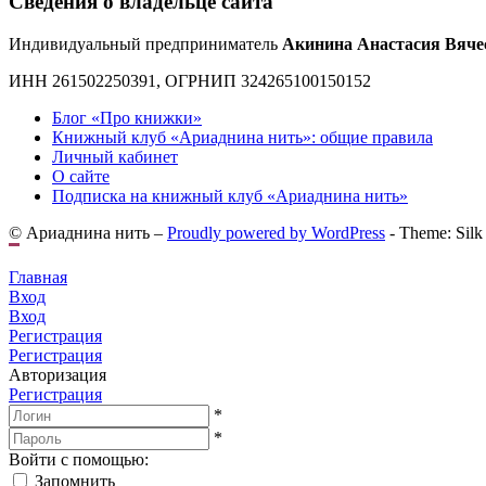
Сведения о владельце сайта
Индивидуальный предприниматель
Акинина Анастасия Вяче
ИНН 261502250391, ОГРНИП 324265100150152
Блог «Про книжки»
Книжный клуб «Ариаднина нить»: общие правила
Личный кабинет
О сайте
Подписка на книжный клуб «Ариаднина нить»
© Ариаднина нить –
Proudly powered by WordPress
-
Theme: Silk
Главная
Вход
Вход
Регистрация
Регистрация
Авторизация
Регистрация
*
*
Войти с помощью:
Запомнить