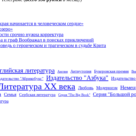
рая начинается в человеческом сердце»
озеро»
ости срочно нужна корректура
ва и граф Воображал в поисках приключений
ведь о героическом и трагическом в судьбе Крита
глийская литература
Антиутопия
Букеровская премия
Англия
Ви
Издательство "Азбука"
Издательств
дательство "Абрикобукс"
Литература XX века
Немец
Любовь
Модернизм
а
Серия "Большой р
Семья
Сербская литература
Серия "The Big Book"
атура