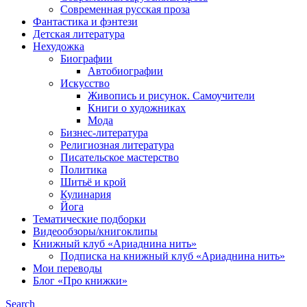
Современная русская проза
Фантастика и фэнтези
Детская литература
Нехудожка
Биографии
Автобиографии
Искусство
Живопись и рисунок. Самоучители
Книги о художниках
Мода
Бизнес-литература
Религиозная литература
Писательское мастерство
Политика
Шитьё и крой
Кулинария
Йога
Тематические подборки
Видеообзоры/книгоклипы
Книжный клуб «Ариаднина нить»
Подписка на книжный клуб «Ариаднина нить»
Мои переводы
Блог «Про книжки»
Search