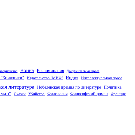
Война
Воспоминания
кторианство
Документальная проза
Индия
о "Книжники"
Издательство "МИФ"
Интеллектуальная проза
кая литература
Нобелевская премия по литературе
Политика
оман"
Филология
Философский роман
Сказки
Убийство
Франция