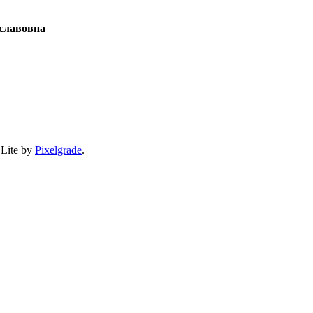
славовна
 Lite by
Pixelgrade
.