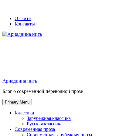
Skip
Secondary
Secondary
О сайте
to
Контакты
left
right
content
navigation
navigation
Ариаднина нить
Ариаднина нить
Блог о современной переводной прозе
Primary Menu
Классика
Зарубежная классика
Русская классика
Современная проза
Современная зарубежная проза