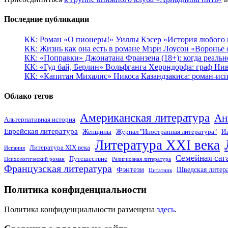
Последние публикации
КК: Роман «О пионеры!» Уиллы Кэсер «История любого к
КК: Жизнь как она есть в романе Мэри Лоусон «Воронье 
КК: «Поправки» Джонатана Франзена (18+): когда реальн
КК: «Гуд бай, Берлин» Вольфганга Херрндорфа: граф Ни
КК: «Капитан Михалис» Никоса Казандзакиса: роман-испо
Облако тегов
Американская литература
Ан
Альтернативная история
Еврейская литература
Женщины
Журнал "Иностранная литература"
Из
Литература XXI века
Литература XIX века
Испания
Семейная саг
Путешествие
Психологический роман
Религиозная литература
Французская литература
Фэнтези
Шведская литер
Цитатник
Политика конфиденциальности
Политика конфиденциальности размещена
здесь
.