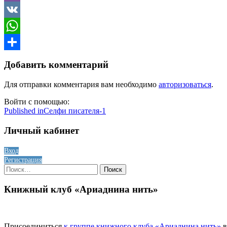
Viber
VK
WhatsApp
Отправить
Добавить комментарий
Для отправки комментария вам необходимо
авторизоваться
.
Войти с помощью:
Навигация
Published in
Селфи писателя-1
по
Личный кабинет
записям
Вход
Регистрация
Найти:
Книжный клуб «Ариаднина нить»
Присоединиться
к группе книжного клуба «Ариаднина нить»
в