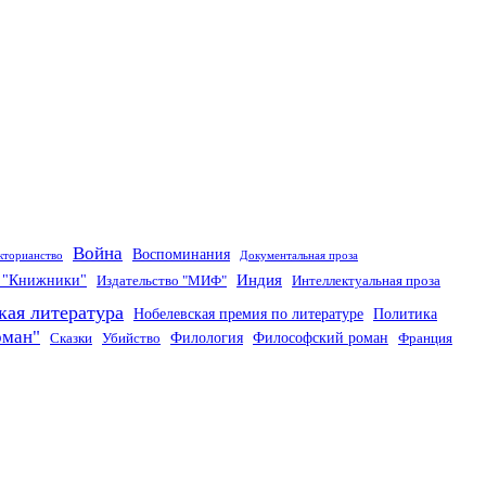
Война
Воспоминания
кторианство
Документальная проза
Индия
о "Книжники"
Издательство "МИФ"
Интеллектуальная проза
кая литература
Нобелевская премия по литературе
Политика
оман"
Филология
Философский роман
Сказки
Убийство
Франция