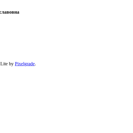
славовна
 Lite by
Pixelgrade
.