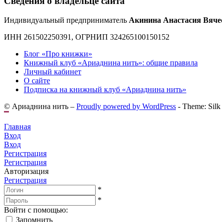
Сведения о владельце сайта
Индивидуальный предприниматель
Акинина Анастасия Вяче
ИНН 261502250391, ОГРНИП 324265100150152
Блог «Про книжки»
Книжный клуб «Ариаднина нить»: общие правила
Личный кабинет
О сайте
Подписка на книжный клуб «Ариаднина нить»
© Ариаднина нить –
Proudly powered by WordPress
-
Theme: Silk
Главная
Вход
Вход
Регистрация
Регистрация
Авторизация
Регистрация
*
*
Войти с помощью:
Запомнить