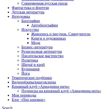
Современная русская проза
Фантастика и фэнтези
Детская литература
Нехудожка
Биографии
Автобиографии
Искусство
Живопись и рисунок. Самоучители
Книги о художниках
Мода
Бизнес-литература
Религиозная литература
Писательское мастерство
Политика
Шитьё и крой
Кулинария
Йога
Тематические подборки
Видеообзоры/книгоклипы
Книжный клуб «Ариаднина нить»
Подписка на книжный клуб «Ариаднина нить»
Мои переводы
Блог «Про книжки»
Search