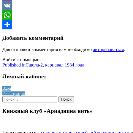
Viber
VK
WhatsApp
Отправить
Добавить комментарий
Для отправки комментария вам необходимо
авторизоваться
.
Войти с помощью:
Навигация
Published in
Саюла-2, карнавал 1934 года
по
Личный кабинет
записям
Вход
Регистрация
Найти:
Книжный клуб «Ариаднина нить»
Присоединиться
к группе книжного клуба «Ариаднина нить»
в