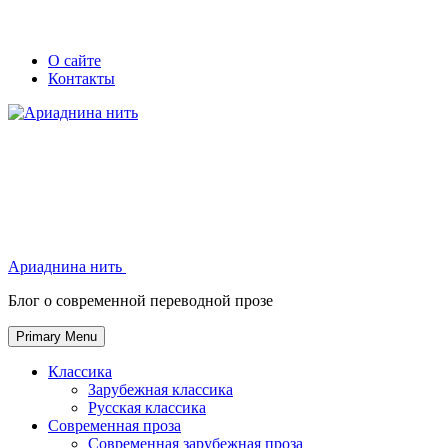
Skip
Secondary
Secondary
О сайте
to
Контакты
left
right
content
navigation
navigation
Ариаднина нить
Ариаднина нить
Блог о современной переводной прозе
Primary Menu
Классика
Зарубежная классика
Русская классика
Современная проза
Современная зарубежная проза