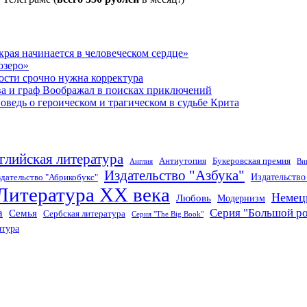
рая начинается в человеческом сердце»
озеро»
ости срочно нужна корректура
ва и граф Воображал в поисках приключений
ведь о героическом и трагическом в судьбе Крита
глийская литература
Антиутопия
Букеровская премия
Англия
Ви
Издательство "Азбука"
Издательств
дательство "Абрикобукс"
Литература XX века
Немец
Любовь
Модернизм
а
Серия "Большой р
Семья
Сербская литература
Серия "The Big Book"
атура