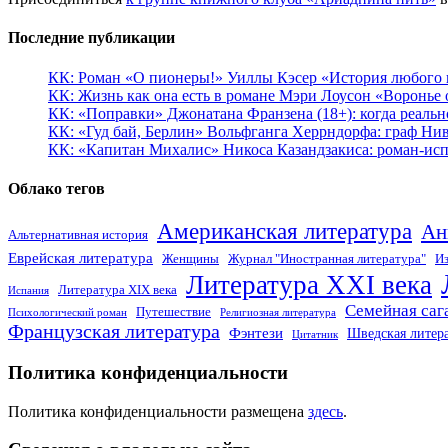
Последние публикации
КК: Роман «О пионеры!» Уиллы Кэсер «История любого к
КК: Жизнь как она есть в романе Мэри Лоусон «Воронье 
КК: «Поправки» Джонатана Франзена (18+): когда реальн
КК: «Гуд бай, Берлин» Вольфганга Херрндорфа: граф Ни
КК: «Капитан Михалис» Никоса Казандзакиса: роман-испо
Облако тегов
Американская литература
Ан
Альтернативная история
Еврейская литература
Женщины
Журнал "Иностранная литература"
Из
Литература XXI века
Литература XIX века
Испания
Семейная саг
Путешествие
Психологический роман
Религиозная литература
Французская литература
Фэнтези
Шведская литер
Цитатник
Политика конфиденциальности
Политика конфиденциальности размещена
здесь
.