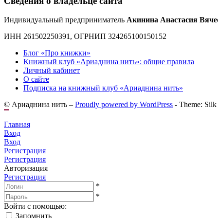
Сведения о владельце сайта
Индивидуальный предприниматель
Акинина Анастасия Вяче
ИНН 261502250391, ОГРНИП 324265100150152
Блог «Про книжки»
Книжный клуб «Ариаднина нить»: общие правила
Личный кабинет
О сайте
Подписка на книжный клуб «Ариаднина нить»
© Ариаднина нить –
Proudly powered by WordPress
-
Theme: Silk
Главная
Вход
Вход
Регистрация
Регистрация
Авторизация
Регистрация
*
*
Войти с помощью:
Запомнить