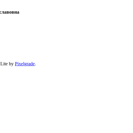
славовна
 Lite by
Pixelgrade
.