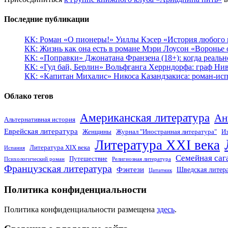
Последние публикации
КК: Роман «О пионеры!» Уиллы Кэсер «История любого к
КК: Жизнь как она есть в романе Мэри Лоусон «Воронье 
КК: «Поправки» Джонатана Франзена (18+): когда реальн
КК: «Гуд бай, Берлин» Вольфганга Херрндорфа: граф Ни
КК: «Капитан Михалис» Никоса Казандзакиса: роман-испо
Облако тегов
Американская литература
Ан
Альтернативная история
Еврейская литература
Женщины
Журнал "Иностранная литература"
Из
Литература XXI века
Литература XIX века
Испания
Семейная саг
Путешествие
Психологический роман
Религиозная литература
Французская литература
Фэнтези
Шведская литер
Цитатник
Политика конфиденциальности
Политика конфиденциальности размещена
здесь
.