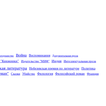
Война
Воспоминания
кторианство
Документальная проза
Индия
о "Книжники"
Издательство "МИФ"
Интеллектуальная проза
кая литература
Нобелевская премия по литературе
Политика
оман"
Филология
Философский роман
Сказки
Убийство
Франция