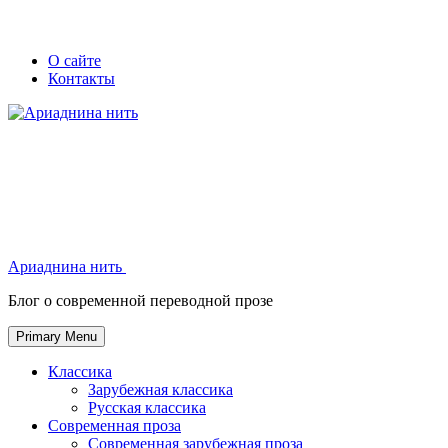
Skip
Secondary
Secondary
О сайте
to
Контакты
left
right
content
navigation
navigation
Ариаднина нить
Ариаднина нить
Блог о современной переводной прозе
Primary Menu
Классика
Зарубежная классика
Русская классика
Современная проза
Современная зарубежная проза