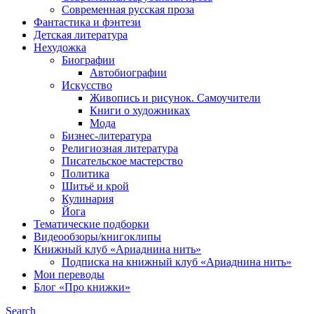
Современная русская проза
Фантастика и фэнтези
Детская литература
Нехудожка
Биографии
Автобиографии
Искусство
Живопись и рисунок. Самоучители
Книги о художниках
Мода
Бизнес-литература
Религиозная литература
Писательское мастерство
Политика
Шитьё и крой
Кулинария
Йога
Тематические подборки
Видеообзоры/книгоклипы
Книжный клуб «Ариаднина нить»
Подписка на книжный клуб «Ариаднина нить»
Мои переводы
Блог «Про книжки»
Search