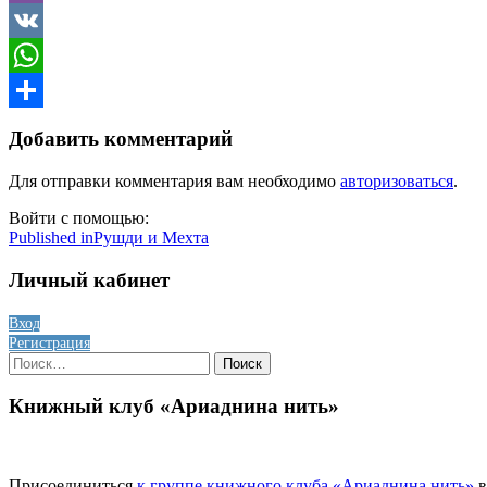
Viber
VK
WhatsApp
Отправить
Добавить комментарий
Для отправки комментария вам необходимо
авторизоваться
.
Войти с помощью:
Навигация
Published in
Рушди и Мехта
по
Личный кабинет
записям
Вход
Регистрация
Найти:
Книжный клуб «Ариаднина нить»
Присоединиться
к группе книжного клуба «Ариаднина нить»
в