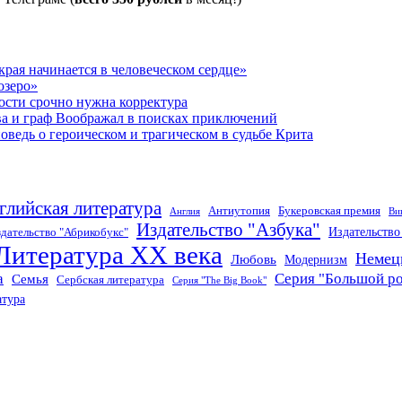
рая начинается в человеческом сердце»
озеро»
ости срочно нужна корректура
ва и граф Воображал в поисках приключений
ведь о героическом и трагическом в судьбе Крита
глийская литература
Антиутопия
Букеровская премия
Англия
Ви
Издательство "Азбука"
Издательств
дательство "Абрикобукс"
Литература XX века
Немец
Любовь
Модернизм
а
Серия "Большой р
Семья
Сербская литература
Серия "The Big Book"
атура