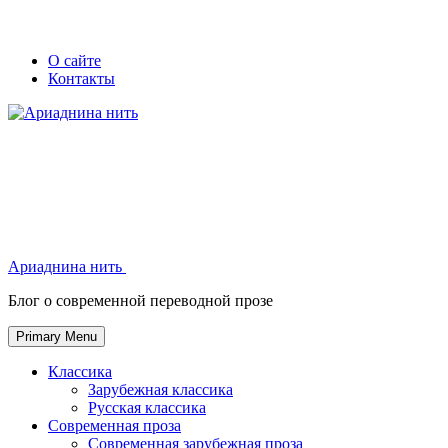
Skip
Secondary
Secondary
О сайте
to
Контакты
left
right
content
navigation
navigation
Ариаднина нить
Ариаднина нить
Блог о современной переводной прозе
Primary Menu
Классика
Зарубежная классика
Русская классика
Современная проза
Современная зарубежная проза