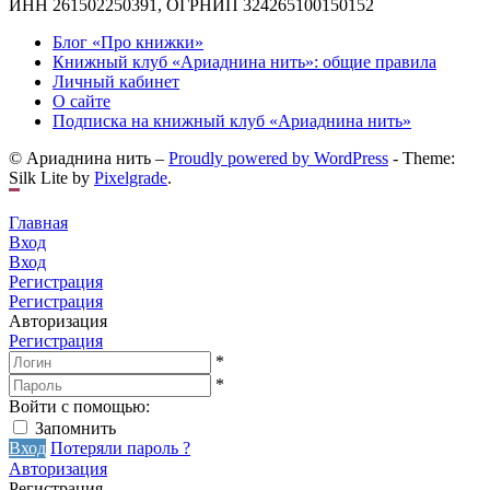
ИНН 261502250391, ОГРНИП 324265100150152
Блог «Про книжки»
Книжный клуб «Ариаднина нить»: общие правила
Личный кабинет
О сайте
Подписка на книжный клуб «Ариаднина нить»
© Ариаднина нить –
Proudly powered by WordPress
-
Theme:
Silk Lite by
Pixelgrade
.
Главная
Вход
Вход
Регистрация
Регистрация
Авторизация
Регистрация
*
*
Войти с помощью:
Запомнить
Вход
Потеряли пароль ?
Авторизация
Регистрация