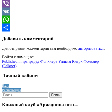
Telegram
Viber
VK
WhatsApp
Отправить
Добавить комментарий
Для отправки комментария вам необходимо
авторизоваться
.
Войти с помощью:
Навигация
Published in
прапрадед Фолкнера Уильям Кларк Фолкнер
(Falkner)
по
записям
Личный кабинет
Вход
Регистрация
Найти:
Книжный клуб «Ариаднина нить»