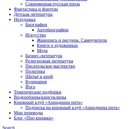
Современная русская проза
Фантастика и фэнтези
Детская литература
Нехудожка
Биографии
Автобиографии
Искусство
Живопись и рисунок. Самоучители
Книги о художниках
Мода
Бизнес-литература
Религиозная литература
Писательское мастерство
Политика
Шитьё и крой
Кулинария
Йога
Тематические подборки
Видеообзоры/книгоклипы
Книжный клуб «Ариаднина нить»
Подписка на книжный клуб «Ариаднина нить»
Мои переводы
Блог «Про книжки»
Search