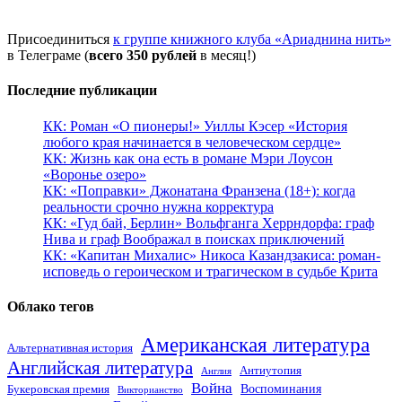
Присоединиться
к группе книжного клуба «Ариаднина нить»
в Телеграме (
всего 350 рублей
в месяц!)
Последние публикации
КК: Роман «О пионеры!» Уиллы Кэсер «История
любого края начинается в человеческом сердце»
КК: Жизнь как она есть в романе Мэри Лоусон
«Воронье озеро»
КК: «Поправки» Джонатана Франзена (18+): когда
реальности срочно нужна корректура
КК: «Гуд бай, Берлин» Вольфганга Херрндорфа: граф
Нива и граф Воображал в поисках приключений
КК: «Капитан Михалис» Никоса Казандзакиса: роман-
исповедь о героическом и трагическом в судьбе Крита
Облако тегов
Американская литература
Альтернативная история
Английская литература
Антиутопия
Англия
Война
Воспоминания
Букеровская премия
Викторианство