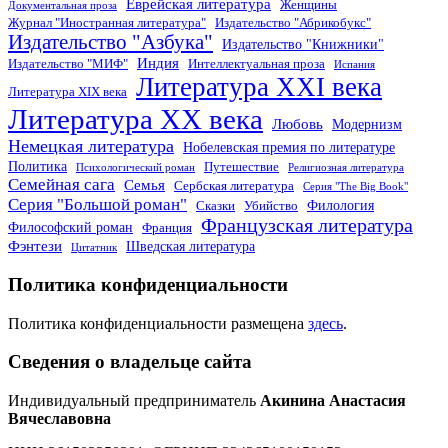
Еврейская литература
Женщины
Документальная проза
Журнал "Иностранная литература"
Издательство "Абрикобукс"
Издательство "Азбука"
Издательство "Книжники"
Индия
Издательство "МИФ"
Интеллектуальная проза
Испания
Литература XXI века
Литература XIX века
Литература XX века
Любовь
Модернизм
Немецкая литература
Нобелевская премия по литературе
Политика
Путешествие
Психологический роман
Религиозная литература
Семейная сага
Семья
Сербская литература
Серия "The Big Book"
Серия "Большой роман"
Филология
Сказки
Убийство
Французская литература
Философский роман
Франция
Фэнтези
Шведская литература
Цитатник
Политика конфиденциальности
Политика конфиденциальности размещена
здесь
.
Сведения о владельце сайта
Индивидуальный предприниматель
Акинина Анастасия
Вячеславовна