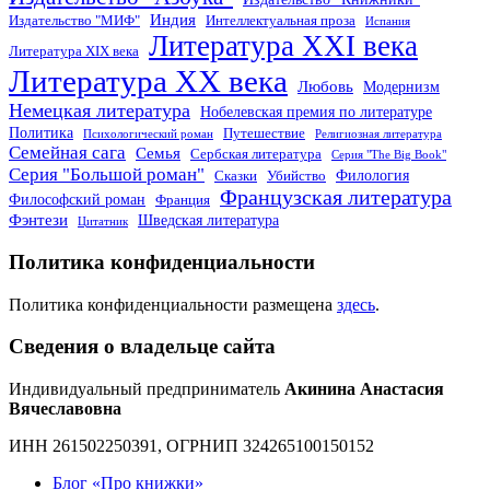
Индия
Издательство "МИФ"
Интеллектуальная проза
Испания
Литература XXI века
Литература XIX века
Литература XX века
Любовь
Модернизм
Немецкая литература
Нобелевская премия по литературе
Политика
Путешествие
Психологический роман
Религиозная литература
Семейная сага
Семья
Сербская литература
Серия "The Big Book"
Серия "Большой роман"
Филология
Сказки
Убийство
Французская литература
Философский роман
Франция
Фэнтези
Шведская литература
Цитатник
Политика конфиденциальности
Политика конфиденциальности размещена
здесь
.
Сведения о владельце сайта
Индивидуальный предприниматель
Акинина Анастасия
Вячеславовна
ИНН 261502250391, ОГРНИП 324265100150152
Блог «Про книжки»