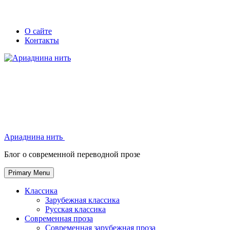
Skip
Secondary
Secondary
О сайте
to
Контакты
left
right
content
navigation
navigation
Ариаднина нить
Ариаднина нить
Блог о современной переводной прозе
Primary Menu
Классика
Зарубежная классика
Русская классика
Современная проза
Современная зарубежная проза