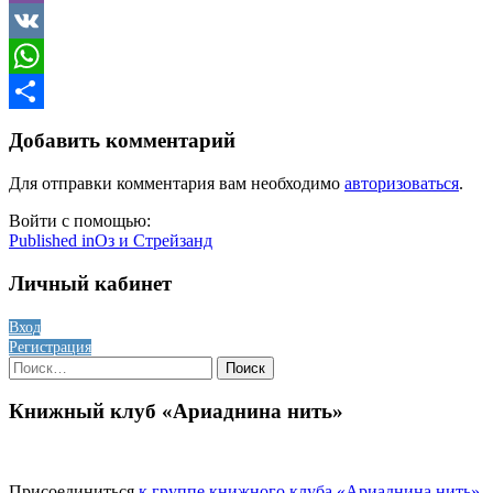
Viber
VK
WhatsApp
Отправить
Добавить комментарий
Для отправки комментария вам необходимо
авторизоваться
.
Войти с помощью:
Навигация
Published in
Оз и Стрейзанд
по
Личный кабинет
записям
Вход
Регистрация
Найти:
Книжный клуб «Ариаднина нить»
Присоединиться
к группе книжного клуба «Ариаднина нить»