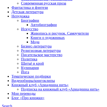
Современная русская проза
Фантастика и фэнтези
Детская литература
Нехудожка
Биографии
Автобиографии
Искусство
Живопись и рисунок. Самоучители
Книги о художниках
Мода
Бизнес-литература
Религиозная литература
Писательское мастерство
Политика
Шитьё и крой
Кулинария
Йога
Тематические подборки
Видеообзоры/книгоклипы
Книжный клуб «Ариаднина нить»
Подписка на книжный клуб «Ариаднина нить»
Мои переводы
Блог «Про книжки»
Search