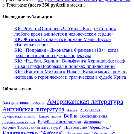
в Телеграме (
всего 350 рублей
в месяц!)
Последние публикации
КК: Роман «О пионеры!» Уиллы Кэсер «История
любого края начинается в человеческом сердце»
КК: Жизнь как она есть в романе Мэри Лоусон
«Воронье озеро»
КК: «Поправки» Джонатана Франзена (18+): когда
реальности срочно нужна корректура
КК: «Гуд бай, Берлин» Вольфганга Херрндорфа: граф
Нива и граф Воображал в поисках приключений
КК: «Капитан Михалис» Никоса Казандзакиса: роман-
исповедь о героическом и трагическом в судьбе Крита
Облако тегов
Американская литература
Альтернативная история
Английская литература
Антиутопия
Англия
Война
Воспоминания
Букеровская премия
Викторианство
Еврейская литература
Женщины
Документальная проза
Журнал "Иностранная литература"
Издательство "Абрикобукс"
Издательство "Азбука"
Издательство "Книжники"