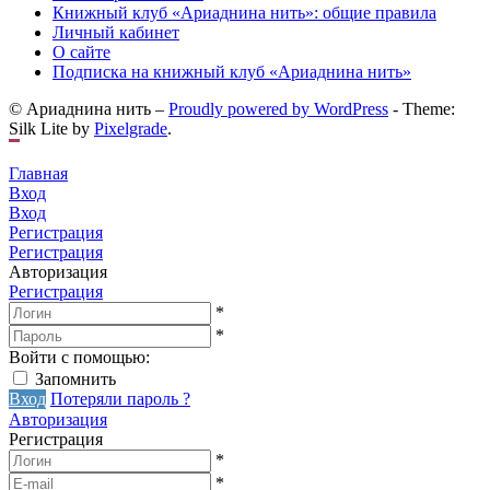
Книжный клуб «Ариаднина нить»: общие правила
Личный кабинет
О сайте
Подписка на книжный клуб «Ариаднина нить»
© Ариаднина нить –
Proudly powered by WordPress
-
Theme:
Silk Lite by
Pixelgrade
.
Главная
Вход
Вход
Регистрация
Регистрация
Авторизация
Регистрация
*
*
Войти с помощью:
Запомнить
Вход
Потеряли пароль ?
Авторизация
Регистрация
*
*