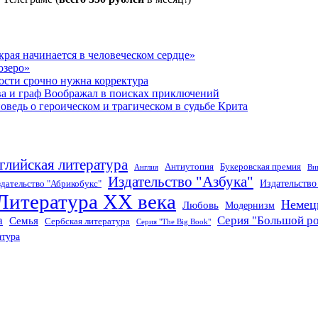
рая начинается в человеческом сердце»
озеро»
ости срочно нужна корректура
ва и граф Воображал в поисках приключений
ведь о героическом и трагическом в судьбе Крита
глийская литература
Антиутопия
Букеровская премия
Англия
Ви
Издательство "Азбука"
Издательств
дательство "Абрикобукс"
Литература XX века
Немец
Любовь
Модернизм
а
Серия "Большой р
Семья
Сербская литература
Серия "The Big Book"
атура