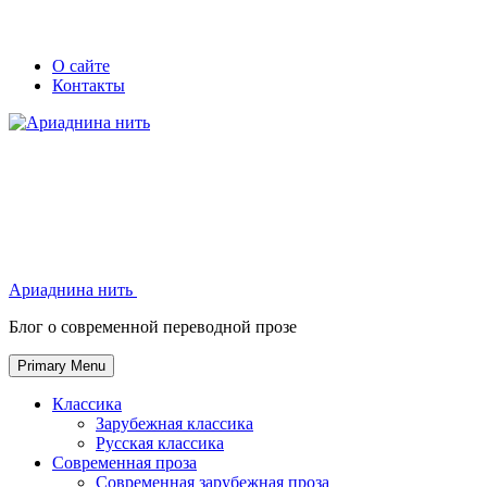
Skip
Secondary
Secondary
О сайте
to
Контакты
left
right
content
navigation
navigation
Ариаднина нить
Ариаднина нить
Блог о современной переводной прозе
Primary Menu
Классика
Зарубежная классика
Русская классика
Современная проза
Современная зарубежная проза