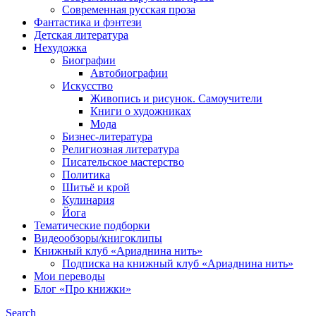
Современная русская проза
Фантастика и фэнтези
Детская литература
Нехудожка
Биографии
Автобиографии
Искусство
Живопись и рисунок. Самоучители
Книги о художниках
Мода
Бизнес-литература
Религиозная литература
Писательское мастерство
Политика
Шитьё и крой
Кулинария
Йога
Тематические подборки
Видеообзоры/книгоклипы
Книжный клуб «Ариаднина нить»
Подписка на книжный клуб «Ариаднина нить»
Мои переводы
Блог «Про книжки»
Search