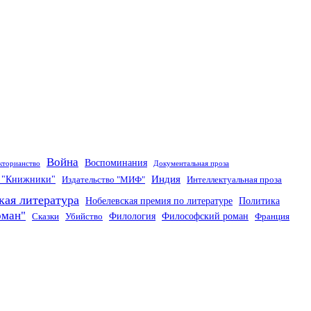
Война
Воспоминания
кторианство
Документальная проза
Индия
о "Книжники"
Издательство "МИФ"
Интеллектуальная проза
кая литература
Нобелевская премия по литературе
Политика
оман"
Филология
Философский роман
Сказки
Убийство
Франция