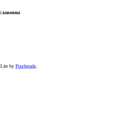
славовна
 Lite by
Pixelgrade
.