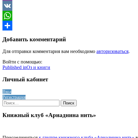
Viber
VK
WhatsApp
Отправить
Добавить комментарий
Для отправки комментария вам необходимо
авторизоваться
.
Войти с помощью:
Навигация
Published in
Оз и книги
по
Личный кабинет
записям
Вход
Регистрация
Найти:
Книжный клуб «Ариаднина нить»
Присоединиться
к группе книжного клуба «Ариаднина нить»
в