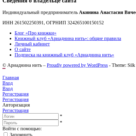
Сведения о владельце сайта
Индивидуальный предприниматель
Акинина Анастасия Вяче
ИНН 261502250391, ОГРНИП 324265100150152
Блог «Про книжки»
Книжный клуб «Ариаднина нить»: общие правила
Личный кабинет
О сайте
Подписка на книжный клуб «Ариаднина нить»
© Ариаднина нить –
Proudly powered by WordPress
-
Theme: Silk
Главная
Вход
Вход
Регистрация
Регистрация
Авторизация
Регистрация
*
*
Войти с помощью:
Запомнить