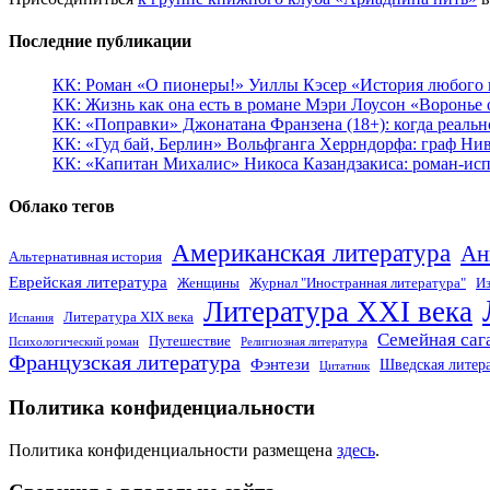
Последние публикации
КК: Роман «О пионеры!» Уиллы Кэсер «История любого к
КК: Жизнь как она есть в романе Мэри Лоусон «Воронье 
КК: «Поправки» Джонатана Франзена (18+): когда реальн
КК: «Гуд бай, Берлин» Вольфганга Херрндорфа: граф Ни
КК: «Капитан Михалис» Никоса Казандзакиса: роман-испо
Облако тегов
Американская литература
Ан
Альтернативная история
Еврейская литература
Женщины
Журнал "Иностранная литература"
Из
Литература XXI века
Литература XIX века
Испания
Семейная саг
Путешествие
Психологический роман
Религиозная литература
Французская литература
Фэнтези
Шведская литер
Цитатник
Политика конфиденциальности
Политика конфиденциальности размещена
здесь
.