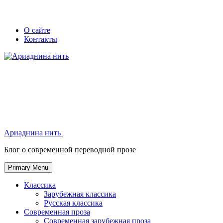
Skip
Secondary
Secondary
О сайте
to
Контакты
left
right
content
navigation
navigation
Ариаднина нить
Ариаднина нить
Блог о современной переводной прозе
Primary Menu
Классика
Зарубежная классика
Русская классика
Современная проза
Современная зарубежная проза