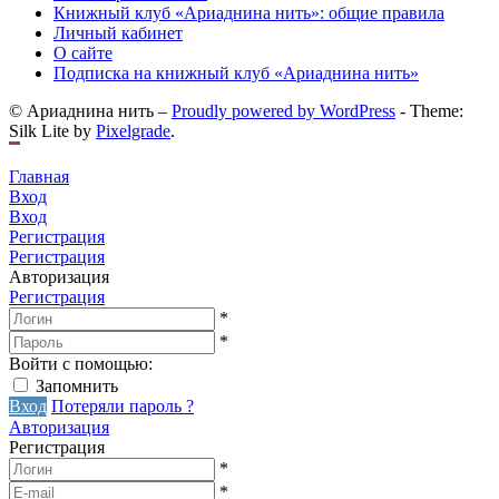
Книжный клуб «Ариаднина нить»: общие правила
Личный кабинет
О сайте
Подписка на книжный клуб «Ариаднина нить»
© Ариаднина нить –
Proudly powered by WordPress
-
Theme:
Silk Lite by
Pixelgrade
.
Главная
Вход
Вход
Регистрация
Регистрация
Авторизация
Регистрация
*
*
Войти с помощью:
Запомнить
Вход
Потеряли пароль ?
Авторизация
Регистрация
*
*