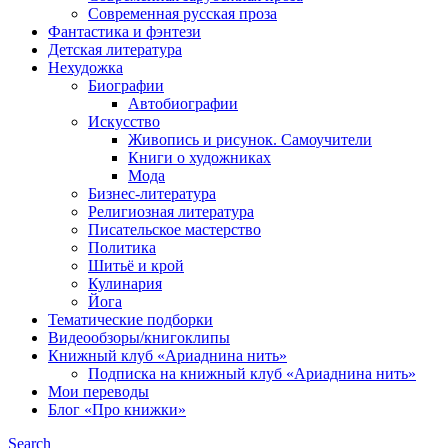
Современная русская проза
Фантастика и фэнтези
Детская литература
Нехудожка
Биографии
Автобиографии
Искусство
Живопись и рисунок. Самоучители
Книги о художниках
Мода
Бизнес-литература
Религиозная литература
Писательское мастерство
Политика
Шитьё и крой
Кулинария
Йога
Тематические подборки
Видеообзоры/книгоклипы
Книжный клуб «Ариаднина нить»
Подписка на книжный клуб «Ариаднина нить»
Мои переводы
Блог «Про книжки»
Search