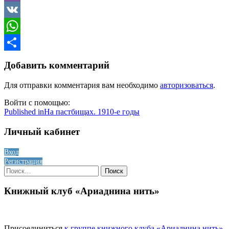
Viber
VK
WhatsApp
Отправить
Добавить комментарий
Для отправки комментария вам необходимо
авторизоваться
.
Войти с помощью:
Навигация
Published in
На пастбищах. 1910-е годы
по
Личный кабинет
записям
Вход
Регистрация
Найти:
Книжный клуб «Ариаднина нить»
Присоединиться
к группе книжного клуба «Ариаднина нить»