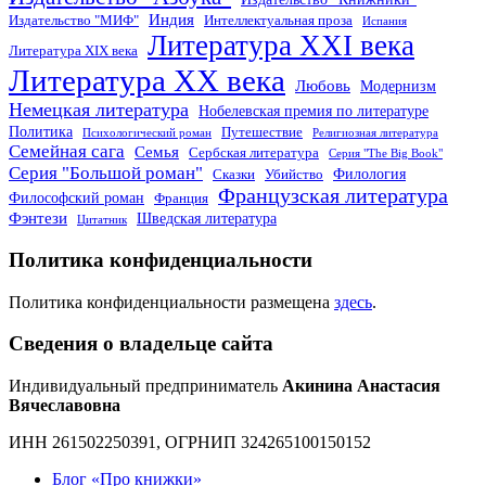
Индия
Издательство "МИФ"
Интеллектуальная проза
Испания
Литература XXI века
Литература XIX века
Литература XX века
Любовь
Модернизм
Немецкая литература
Нобелевская премия по литературе
Политика
Путешествие
Психологический роман
Религиозная литература
Семейная сага
Семья
Сербская литература
Серия "The Big Book"
Серия "Большой роман"
Филология
Сказки
Убийство
Французская литература
Философский роман
Франция
Фэнтези
Шведская литература
Цитатник
Политика конфиденциальности
Политика конфиденциальности размещена
здесь
.
Сведения о владельце сайта
Индивидуальный предприниматель
Акинина Анастасия
Вячеславовна
ИНН 261502250391, ОГРНИП 324265100150152
Блог «Про книжки»