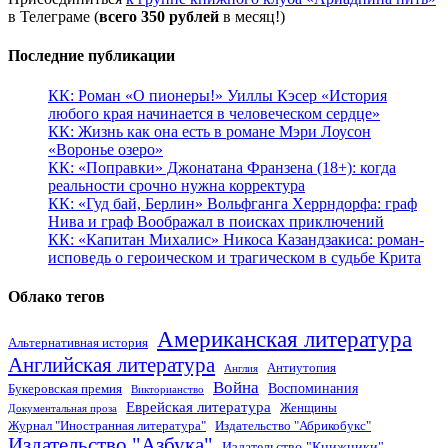
в Телеграме (
всего 350 рублей
в месяц!)
Последние публикации
КК: Роман «О пионеры!» Уиллы Кэсер «История
любого края начинается в человеческом сердце»
КК: Жизнь как она есть в романе Мэри Лоусон
«Воронье озеро»
КК: «Поправки» Джонатана Франзена (18+): когда
реальности срочно нужна корректура
КК: «Гуд бай, Берлин» Вольфганга Херрндорфа: граф
Нива и граф Воображал в поисках приключений
КК: «Капитан Михалис» Никоса Казандзакиса: роман-
исповедь о героическом и трагическом в судьбе Крита
Облако тегов
Американская литература
Альтернативная история
Английская литература
Антиутопия
Англия
Война
Воспоминания
Букеровская премия
Викторианство
Еврейская литература
Женщины
Документальная проза
Журнал "Иностранная литература"
Издательство "Абрикобукс"
Издательство "Азбука"
Издательство "Книжники"