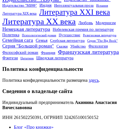
Индия
Издательство "МИФ"
Интеллектуальная проза
Испания
Литература XXI века
Литература XIX века
Литература XX века
Любовь
Модернизм
Немецкая литература
Нобелевская премия по литературе
Политика
Путешествие
Психологический роман
Религиозная литература
Семейная сага
Семья
Сербская литература
Серия "The Big Book"
Серия "Большой роман"
Филология
Сказки
Убийство
Французская литература
Философский роман
Франция
Фэнтези
Шведская литература
Цитатник
Политика конфиденциальности
Политика конфиденциальности размещена
здесь
.
Сведения о владельце сайта
Индивидуальный предприниматель
Акинина Анастасия
Вячеславовна
ИНН 261502250391, ОГРНИП 324265100150152
Блог «Про книжки»