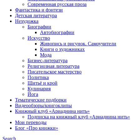
Современная русская проза
Фантастика и фэнтези
Детская литература
Нехудожка
Биографии
Автобиографии
Искусство
Живопись и рисунок. Самоучители
Книги о художниках
Мода
Бизнес-литература
Религиозная литература
Писательское мастерство
Политика
Шитьё и крой
Кулинария
Йога
Тематические подборки
Видеообзоры/книгоклипы
Книжный клуб «Ариаднина нить»
Подписка на книжный клуб «Ариаднина нить»
Мои переводы
Блог «Про книжки»
Search