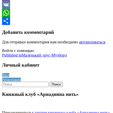
Viber
VK
WhatsApp
Отправить
Добавить комментарий
Для отправки комментария вам необходимо
авторизоваться
.
Войти с помощью:
Навигация
Published in
Маленький друг-Мудборд
по
Личный кабинет
записям
Вход
Регистрация
Найти:
Книжный клуб «Ариаднина нить»
Присоединиться
к группе книжного клуба «Ариаднина нить»