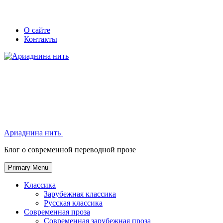
Skip
Secondary
Secondary
О сайте
to
Контакты
left
right
content
navigation
navigation
Ариаднина нить
Ариаднина нить
Блог о современной переводной прозе
Primary Menu
Классика
Зарубежная классика
Русская классика
Современная проза
Современная зарубежная проза