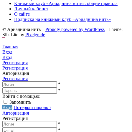
Книжный клуб «Ариаднина нить»: общие правила
Личный кабинет
О сайте
Подписка на книжный клуб «Ариаднина нить»
© Ариаднина нить –
Proudly powered by WordPress
-
Theme:
Silk Lite by
Pixelgrade
.
Главная
Вход
Вход
Регистрация
Регистрация
Авторизация
Регистрация
*
*
Войти с помощью:
Запомнить
Вход
Потеряли пароль ?
Авторизация
Регистрация
*
*