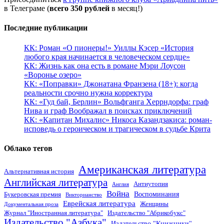
в Телеграме (
всего 350 рублей
в месяц!)
Последние публикации
КК: Роман «О пионеры!» Уиллы Кэсер «История
любого края начинается в человеческом сердце»
КК: Жизнь как она есть в романе Мэри Лоусон
«Воронье озеро»
КК: «Поправки» Джонатана Франзена (18+): когда
реальности срочно нужна корректура
КК: «Гуд бай, Берлин» Вольфганга Херрндорфа: граф
Нива и граф Воображал в поисках приключений
КК: «Капитан Михалис» Никоса Казандзакиса: роман-
исповедь о героическом и трагическом в судьбе Крита
Облако тегов
Американская литература
Альтернативная история
Английская литература
Антиутопия
Англия
Война
Воспоминания
Букеровская премия
Викторианство
Еврейская литература
Женщины
Документальная проза
Журнал "Иностранная литература"
Издательство "Абрикобукс"
Издательство "Азбука"
Издательство "Книжники"