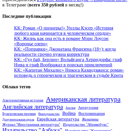
в Телеграме (
всего 350 рублей
в месяц!)
Последние публикации
КК: Роман «О пионеры!» Уиллы Кэсер «История
любого края начинается в человеческом сердце»
КК: Жизнь как она есть в романе Мэри Лоусон
«Воронье озеро»
КК: «Поправки» Джонатана Франзена (18+): когда
реальности срочно нужна корректура
КК: «Гуд бай, Берлин» Вольфганга Херрндорфа: граф
Нива и граф Воображал в поисках приключений
КК: «Капитан Михалис» Никоса Казандзакиса: роман-
исповедь о героическом и трагическом в судьбе Крита
Облако тегов
Американская литература
Альтернативная история
Английская литература
Антиутопия
Англия
Война
Воспоминания
Букеровская премия
Викторианство
Еврейская литература
Женщины
Документальная проза
Журнал "Иностранная литература"
Издательство "Абрикобукс"
Издательство "Азбука"
Издательство "Книжники"