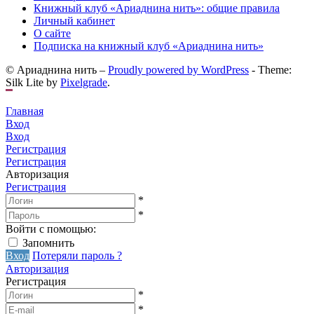
Книжный клуб «Ариаднина нить»: общие правила
Личный кабинет
О сайте
Подписка на книжный клуб «Ариаднина нить»
© Ариаднина нить –
Proudly powered by WordPress
-
Theme:
Silk Lite by
Pixelgrade
.
Главная
Вход
Вход
Регистрация
Регистрация
Авторизация
Регистрация
*
*
Войти с помощью:
Запомнить
Вход
Потеряли пароль ?
Авторизация
Регистрация
*
*