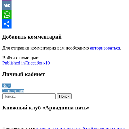
Viber
VK
WhatsApp
Отправить
Добавить комментарий
Для отправки комментария вам необходимо
авторизоваться
.
Войти с помощью:
Навигация
Published in
Лиссабон-10
по
Личный кабинет
записям
Вход
Регистрация
Найти:
Книжный клуб «Ариаднина нить»
Присоединиться
к группе книжного клуба «Ариаднина нить»