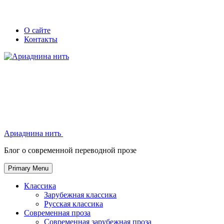
Skip
Secondary
Secondary
О сайте
to
Контакты
left
right
content
navigation
navigation
Ариаднина нить
Ариаднина нить
Блог о современной переводной прозе
Primary Menu
Классика
Зарубежная классика
Русская классика
Современная проза
Современная зарубежная проза