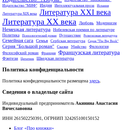
Индия
Издательство "МИФ"
Интеллектуальная проза
Испания
Литература XXI века
Литература XIX века
Литература XX века
Любовь
Модернизм
Немецкая литература
Нобелевская премия по литературе
Политика
Путешествие
Психологический роман
Религиозная литература
Семейная сага
Семья
Сербская литература
Серия "The Big Book"
Серия "Большой роман"
Филология
Сказки
Убийство
Французская литература
Философский роман
Франция
Фэнтези
Шведская литература
Цитатник
Политика конфиденциальности
Политика конфиденциальности размещена
здесь
.
Сведения о владельце сайта
Индивидуальный предприниматель
Акинина Анастасия
Вячеславовна
ИНН 261502250391, ОГРНИП 324265100150152
Блог «Про книжки»