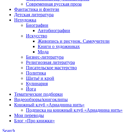
Современная русская проза
Фантастика и фэнтези
Детская литература
Нехудожка
Биографии
Автобиографии
Искусство
Живопись и рисунок. Самоучители
Книги о художниках
Мода
Бизнес-литература
Религиозная литература
Писательское мастерство
Политика
Шитьё и крой
Кулинария
Йога
Тематические подборки
Видеообзоры/книгоклипы
Книжный клуб «Ариаднина нить»
Подписка на книжный клуб «Ариаднина нить»
Мои переводы
Блог «Про книжки»
Search