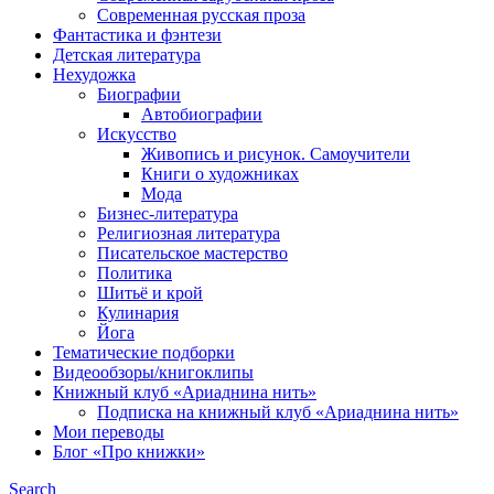
Современная русская проза
Фантастика и фэнтези
Детская литература
Нехудожка
Биографии
Автобиографии
Искусство
Живопись и рисунок. Самоучители
Книги о художниках
Мода
Бизнес-литература
Религиозная литература
Писательское мастерство
Политика
Шитьё и крой
Кулинария
Йога
Тематические подборки
Видеообзоры/книгоклипы
Книжный клуб «Ариаднина нить»
Подписка на книжный клуб «Ариаднина нить»
Мои переводы
Блог «Про книжки»
Search