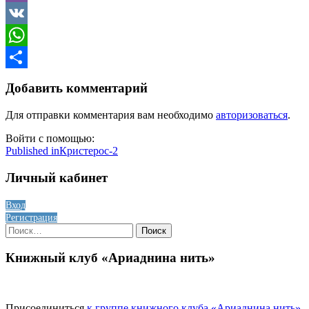
Viber
VK
WhatsApp
Отправить
Добавить комментарий
Для отправки комментария вам необходимо
авторизоваться
.
Войти с помощью:
Навигация
Published in
Кристерос-2
по
Личный кабинет
записям
Вход
Регистрация
Найти:
Книжный клуб «Ариаднина нить»
Присоединиться
к группе книжного клуба «Ариаднина нить»