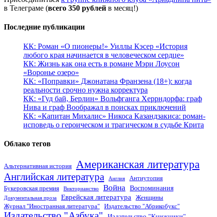
в Телеграме (
всего 350 рублей
в месяц!)
Последние публикации
КК: Роман «О пионеры!» Уиллы Кэсер «История
любого края начинается в человеческом сердце»
КК: Жизнь как она есть в романе Мэри Лоусон
«Воронье озеро»
КК: «Поправки» Джонатана Франзена (18+): когда
реальности срочно нужна корректура
КК: «Гуд бай, Берлин» Вольфганга Херрндорфа: граф
Нива и граф Воображал в поисках приключений
КК: «Капитан Михалис» Никоса Казандзакиса: роман-
исповедь о героическом и трагическом в судьбе Крита
Облако тегов
Американская литература
Альтернативная история
Английская литература
Антиутопия
Англия
Война
Воспоминания
Букеровская премия
Викторианство
Еврейская литература
Женщины
Документальная проза
Журнал "Иностранная литература"
Издательство "Абрикобукс"
Издательство "Азбука"
Издательство "Книжники"