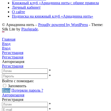
Книжный клуб «Ариаднина нить»: общие правила
Личный кабинет
О сайте
Подписка на книжный клуб «Ариаднина нить»
© Ариаднина нить –
Proudly powered by WordPress
-
Theme:
Silk Lite by
Pixelgrade
.
Главная
Вход
Вход
Регистрация
Регистрация
Авторизация
Регистрация
*
*
Войти с помощью:
Запомнить
Вход
Потеряли пароль ?
Авторизация
Регистрация
*
*