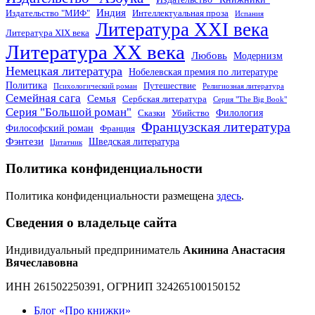
Индия
Издательство "МИФ"
Интеллектуальная проза
Испания
Литература XXI века
Литература XIX века
Литература XX века
Любовь
Модернизм
Немецкая литература
Нобелевская премия по литературе
Политика
Путешествие
Психологический роман
Религиозная литература
Семейная сага
Семья
Сербская литература
Серия "The Big Book"
Серия "Большой роман"
Филология
Сказки
Убийство
Французская литература
Философский роман
Франция
Фэнтези
Шведская литература
Цитатник
Политика конфиденциальности
Политика конфиденциальности размещена
здесь
.
Сведения о владельце сайта
Индивидуальный предприниматель
Акинина Анастасия
Вячеславовна
ИНН 261502250391, ОГРНИП 324265100150152
Блог «Про книжки»