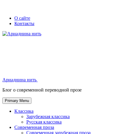
Skip
Secondary
Secondary
О сайте
to
Контакты
left
right
content
navigation
navigation
Ариаднина нить
Ариаднина нить
Блог о современной переводной прозе
Primary Menu
Классика
Зарубежная классика
Русская классика
Современная проза
Современная зарубежная проза