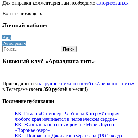
Для отправки комментария вам необходимо
авторизоваться
.
Войти с помощью:
Личный кабинет
Вход
Регистрация
Найти:
Книжный клуб «Ариаднина нить»
Присоединиться
к группе книжного клуба «Ариаднина нить»
в Телеграме (
всего 350 рублей
в месяц!)
Последние публикации
КК: Роман «О пионеры!» Уиллы Кэсер «История
любого края начинается в человеческом сердце»
КК: Жизнь как она есть в романе Мэри Лоусон
«Воронье озеро»
КК: «Поправки» Джонатана Франзена (18+): когда