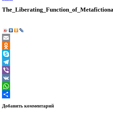
The_Liberating_Function_of_Metafictiona
Email
Odnoklassniki
Skype
Telegram
Viber
VK
WhatsApp
Отправить
Добавить комментарий