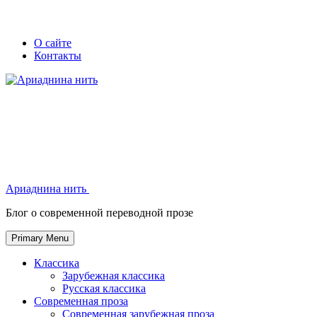
Skip
Secondary
Secondary
О сайте
to
Контакты
left
right
content
navigation
navigation
Ариаднина нить
Ариаднина нить
Блог о современной переводной прозе
Primary Menu
Классика
Зарубежная классика
Русская классика
Современная проза
Современная зарубежная проза