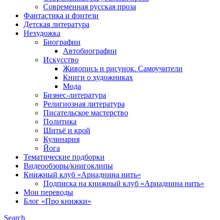
Современная русская проза
Фантастика и фэнтези
Детская литература
Нехудожка
Биографии
Автобиографии
Искусство
Живопись и рисунок. Самоучители
Книги о художниках
Мода
Бизнес-литература
Религиозная литература
Писательское мастерство
Политика
Шитьё и крой
Кулинария
Йога
Тематические подборки
Видеообзоры/книгоклипы
Книжный клуб «Ариаднина нить»
Подписка на книжный клуб «Ариаднина нить»
Мои переводы
Блог «Про книжки»
Search