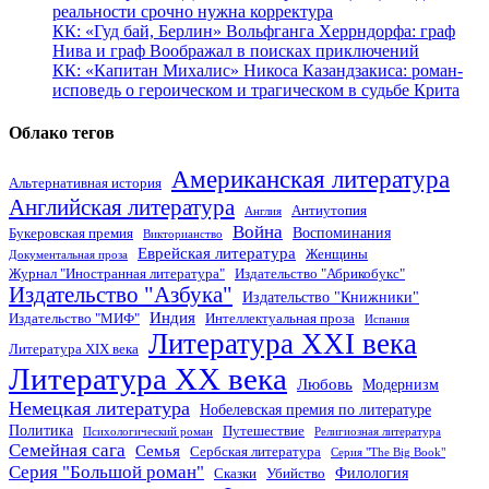
реальности срочно нужна корректура
КК: «Гуд бай, Берлин» Вольфганга Херрндорфа: граф
Нива и граф Воображал в поисках приключений
КК: «Капитан Михалис» Никоса Казандзакиса: роман-
исповедь о героическом и трагическом в судьбе Крита
Облако тегов
Американская литература
Альтернативная история
Английская литература
Антиутопия
Англия
Война
Воспоминания
Букеровская премия
Викторианство
Еврейская литература
Женщины
Документальная проза
Журнал "Иностранная литература"
Издательство "Абрикобукс"
Издательство "Азбука"
Издательство "Книжники"
Индия
Издательство "МИФ"
Интеллектуальная проза
Испания
Литература XXI века
Литература XIX века
Литература XX века
Любовь
Модернизм
Немецкая литература
Нобелевская премия по литературе
Политика
Путешествие
Психологический роман
Религиозная литература
Семейная сага
Семья
Сербская литература
Серия "The Big Book"
Серия "Большой роман"
Филология
Сказки
Убийство