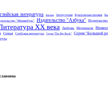
глийская литература
Антиутопия
Букеровская премия
Англия
Ви
Издательство "Азбука"
Издательств
дательство "Абрикобукс"
Литература XX века
Немец
Любовь
Модернизм
а
Серия "Большой р
Семья
Сербская литература
Серия "The Big Book"
атура
славовна