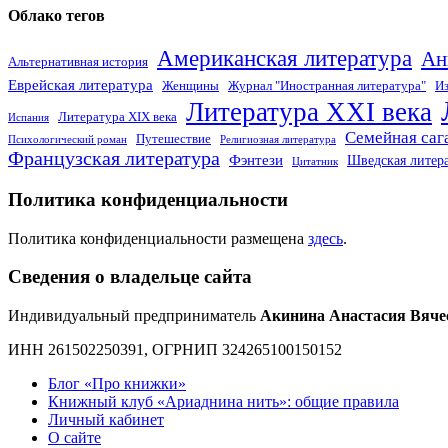
Облако тегов
Американская литература
Ан
Альтернативная история
Еврейская литература
Женщины
Журнал "Иностранная литература"
Из
Литература XXI века
Литература XIX века
Испания
Семейная саг
Путешествие
Психологический роман
Религиозная литература
Французская литература
Фэнтези
Шведская литер
Цитатник
Политика конфиденциальности
Политика конфиденциальности размещена
здесь
.
Сведения о владельце сайта
Индивидуальный предприниматель
Акинина Анастасия Вяче
ИНН 261502250391, ОГРНИП 324265100150152
Блог «Про книжки»
Книжный клуб «Ариаднина нить»: общие правила
Личный кабинет
О сайте