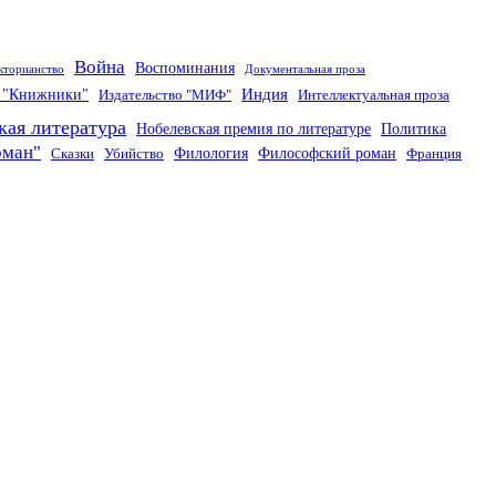
Война
Воспоминания
кторианство
Документальная проза
Индия
о "Книжники"
Издательство "МИФ"
Интеллектуальная проза
кая литература
Нобелевская премия по литературе
Политика
оман"
Филология
Философский роман
Сказки
Убийство
Франция