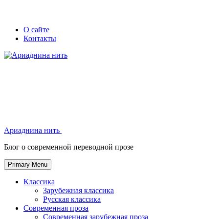
Skip
Secondary
Secondary
О сайте
to
Контакты
left
right
content
navigation
navigation
Ариаднина нить
Ариаднина нить
Блог о современной переводной прозе
Primary Menu
Классика
Зарубежная классика
Русская классика
Современная проза
Современная зарубежная проза