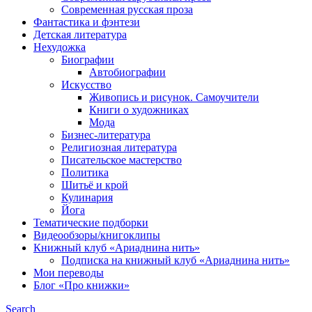
Современная русская проза
Фантастика и фэнтези
Детская литература
Нехудожка
Биографии
Автобиографии
Искусство
Живопись и рисунок. Самоучители
Книги о художниках
Мода
Бизнес-литература
Религиозная литература
Писательское мастерство
Политика
Шитьё и крой
Кулинария
Йога
Тематические подборки
Видеообзоры/книгоклипы
Книжный клуб «Ариаднина нить»
Подписка на книжный клуб «Ариаднина нить»
Мои переводы
Блог «Про книжки»
Search