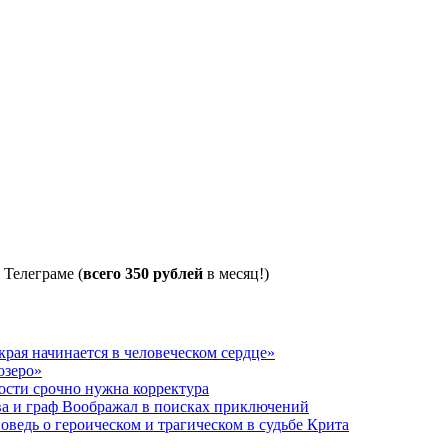
 Телеграме (
всего 350 рублей
в месяц!)
рая начинается в человеческом сердце»
озеро»
ости срочно нужна корректура
ва и граф Воображал в поисках приключений
ведь о героическом и трагическом в судьбе Крита