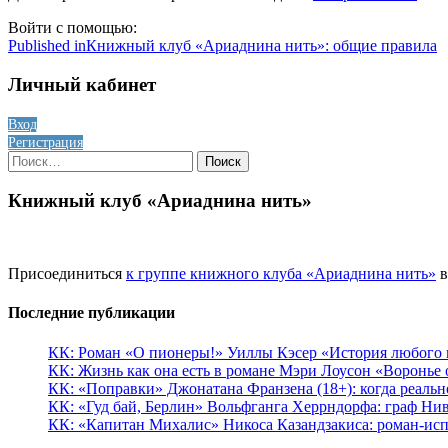
Войти с помощью:
Навигация
Published in
Книжный клуб «Ариаднина нить»: общие правила
по
Личный кабинет
записям
Вход
Регистрация
Найти:
Книжный клуб «Ариаднина нить»
Присоединиться
к группе книжного клуба «Ариаднина нить»
в
Последние публикации
КК: Роман «О пионеры!» Уиллы Кэсер «История любого к
КК: Жизнь как она есть в романе Мэри Лоусон «Воронье 
КК: «Поправки» Джонатана Франзена (18+): когда реальн
КК: «Гуд бай, Берлин» Вольфганга Херрндорфа: граф Ни
КК: «Капитан Михалис» Никоса Казандзакиса: роман-испо