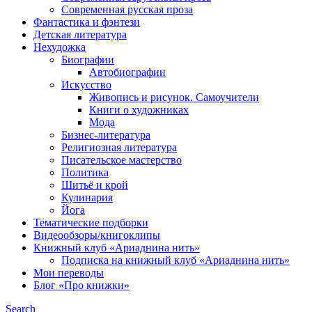
Современная русская проза
Фантастика и фэнтези
Детская литература
Нехудожка
Биографии
Автобиографии
Искусство
Живопись и рисунок. Самоучители
Книги о художниках
Мода
Бизнес-литература
Религиозная литература
Писательское мастерство
Политика
Шитьё и крой
Кулинария
Йога
Тематические подборки
Видеообзоры/книгоклипы
Книжный клуб «Ариаднина нить»
Подписка на книжный клуб «Ариаднина нить»
Мои переводы
Блог «Про книжки»
Search