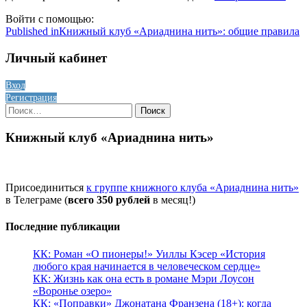
Войти с помощью:
Навигация
Published in
Книжный клуб «Ариаднина нить»: общие правила
по
Личный кабинет
записям
Вход
Регистрация
Найти:
Книжный клуб «Ариаднина нить»
Присоединиться
к группе книжного клуба «Ариаднина нить»
в Телеграме (
всего 350 рублей
в месяц!)
Последние публикации
КК: Роман «О пионеры!» Уиллы Кэсер «История
любого края начинается в человеческом сердце»
КК: Жизнь как она есть в романе Мэри Лоусон
«Воронье озеро»
КК: «Поправки» Джонатана Франзена (18+): когда