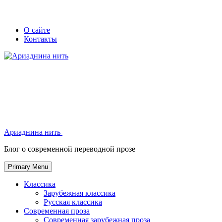
Skip
Secondary
Secondary
О сайте
to
Контакты
left
right
content
navigation
navigation
Ариаднина нить
Ариаднина нить
Блог о современной переводной прозе
Primary Menu
Классика
Зарубежная классика
Русская классика
Современная проза
Современная зарубежная проза