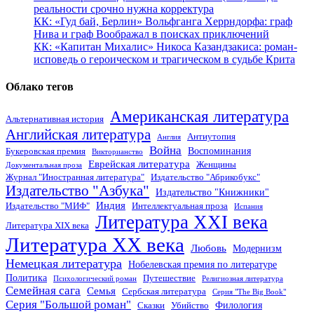
реальности срочно нужна корректура
КК: «Гуд бай, Берлин» Вольфганга Херрндорфа: граф
Нива и граф Воображал в поисках приключений
КК: «Капитан Михалис» Никоса Казандзакиса: роман-
исповедь о героическом и трагическом в судьбе Крита
Облако тегов
Американская литература
Альтернативная история
Английская литература
Антиутопия
Англия
Война
Воспоминания
Букеровская премия
Викторианство
Еврейская литература
Женщины
Документальная проза
Журнал "Иностранная литература"
Издательство "Абрикобукс"
Издательство "Азбука"
Издательство "Книжники"
Индия
Издательство "МИФ"
Интеллектуальная проза
Испания
Литература XXI века
Литература XIX века
Литература XX века
Любовь
Модернизм
Немецкая литература
Нобелевская премия по литературе
Политика
Путешествие
Психологический роман
Религиозная литература
Семейная сага
Семья
Сербская литература
Серия "The Big Book"
Серия "Большой роман"
Филология
Сказки
Убийство