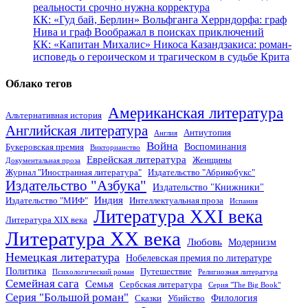
реальности срочно нужна корректура
КК: «Гуд бай, Берлин» Вольфганга Херрндорфа: граф
Нива и граф Воображал в поисках приключений
КК: «Капитан Михалис» Никоса Казандзакиса: роман-
исповедь о героическом и трагическом в судьбе Крита
Облако тегов
Американская литература
Альтернативная история
Английская литература
Антиутопия
Англия
Война
Воспоминания
Букеровская премия
Викторианство
Еврейская литература
Женщины
Документальная проза
Журнал "Иностранная литература"
Издательство "Абрикобукс"
Издательство "Азбука"
Издательство "Книжники"
Индия
Издательство "МИФ"
Интеллектуальная проза
Испания
Литература XXI века
Литература XIX века
Литература XX века
Любовь
Модернизм
Немецкая литература
Нобелевская премия по литературе
Политика
Путешествие
Психологический роман
Религиозная литература
Семейная сага
Семья
Сербская литература
Серия "The Big Book"
Серия "Большой роман"
Филология
Сказки
Убийство