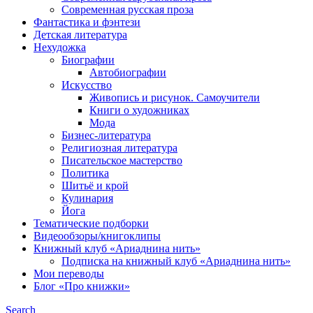
Современная русская проза
Фантастика и фэнтези
Детская литература
Нехудожка
Биографии
Автобиографии
Искусство
Живопись и рисунок. Самоучители
Книги о художниках
Мода
Бизнес-литература
Религиозная литература
Писательское мастерство
Политика
Шитьё и крой
Кулинария
Йога
Тематические подборки
Видеообзоры/книгоклипы
Книжный клуб «Ариаднина нить»
Подписка на книжный клуб «Ариаднина нить»
Мои переводы
Блог «Про книжки»
Search