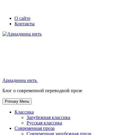
Skip
Secondary
Secondary
О сайте
to
Контакты
left
right
content
navigation
navigation
Ариаднина нить
Ариаднина нить
Блог о современной переводной прозе
Primary Menu
Классика
Зарубежная классика
Русская классика
Современная проза
Современная зарубежная проза