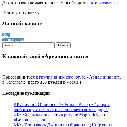
Для отправки комментария вам необходимо
авторизоваться
.
Войти с помощью:
Личный кабинет
Вход
Регистрация
Найти:
Книжный клуб «Ариаднина нить»
Присоединиться
к группе книжного клуба «Ариаднина нить»
в Телеграме (
всего 350 рублей
в месяц!)
Последние публикации
КК: Роман «О пионеры!» Уиллы Кэсер «История
любого края начинается в человеческом сердце»
КК: Жизнь как она есть в романе Мэри Лоусон
«Воронье озеро»
КК: «Поправки» Джонатана Франзена (18+): когда