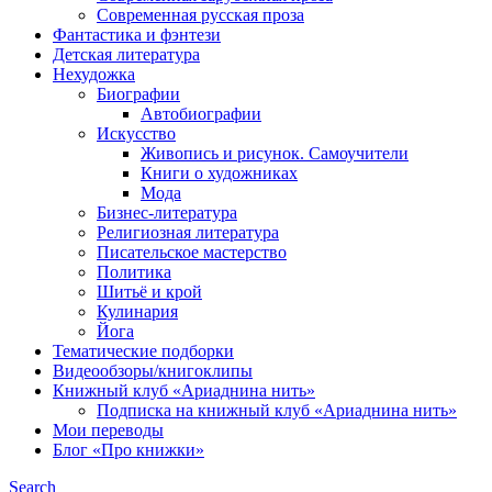
Современная русская проза
Фантастика и фэнтези
Детская литература
Нехудожка
Биографии
Автобиографии
Искусство
Живопись и рисунок. Самоучители
Книги о художниках
Мода
Бизнес-литература
Религиозная литература
Писательское мастерство
Политика
Шитьё и крой
Кулинария
Йога
Тематические подборки
Видеообзоры/книгоклипы
Книжный клуб «Ариаднина нить»
Подписка на книжный клуб «Ариаднина нить»
Мои переводы
Блог «Про книжки»
Search