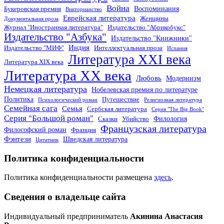
Война
Воспоминания
Букеровская премия
Викторианство
Еврейская литература
Женщины
Документальная проза
Журнал "Иностранная литература"
Издательство "Абрикобукс"
Издательство "Азбука"
Издательство "Книжники"
Индия
Издательство "МИФ"
Интеллектуальная проза
Испания
Литература XXI века
Литература XIX века
Литература XX века
Любовь
Модернизм
Немецкая литература
Нобелевская премия по литературе
Политика
Путешествие
Психологический роман
Религиозная литература
Семейная сага
Семья
Сербская литература
Серия "The Big Book"
Серия "Большой роман"
Филология
Сказки
Убийство
Французская литература
Философский роман
Франция
Фэнтези
Шведская литература
Цитатник
Политика конфиденциальности
Политика конфиденциальности размещена
здесь
.
Сведения о владельце сайта
Индивидуальный предприниматель
Акинина Анастасия