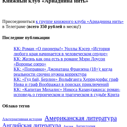
Книжный клуб «Ариаднина нить»
Присоединиться
к группе книжного клуба «Ариаднина нить»
в Телеграме (
всего 350 рублей
в месяц!)
Последние публикации
КК: Роман «О пионеры!» Уиллы Кэсер «История
любого края начинается в человеческом сердце»
КК: Жизнь как она есть в романе Мэри Лоусон
«Воронье озеро»
КК: «Поправки» Джонатана Франзена (18+): когда
реальности срочно нужна корректура
КК: «Гуд бай, Берлин» Вольфганга Херрндорфа: граф
Нива и граф Воображал в поисках приключений
КК: «Капитан Михалис» Никоса Казандзакиса: роман-
исповедь о героическом и трагическом в судьбе Крита
Облако тегов
Американская литература
Альтернативная история
Английская литература
Антиутопия
Англия