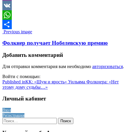
Viber
VK
WhatsApp
Image
Previous image
Отправить
navigation
Фолкнер получает Нобелевскую премию
Добавить комментарий
Для отправки комментария вам необходимо
авторизоваться
.
Войти с помощью:
Навигация
Published in
КК: «Шум и ярость» Уильяма Фолкнера: «Нет
этому дому судьбы…»
по
записям
Личный кабинет
Вход
Регистрация
Найти: