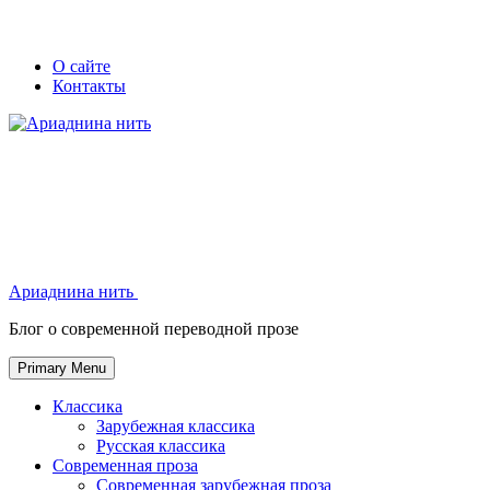
Skip
Secondary
Secondary
О сайте
to
Контакты
left
right
content
navigation
navigation
Ариаднина нить
Ариаднина нить
Блог о современной переводной прозе
Primary Menu
Классика
Зарубежная классика
Русская классика
Современная проза
Современная зарубежная проза