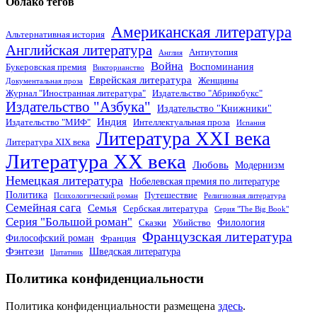
Облако тегов
Американская литература
Альтернативная история
Английская литература
Антиутопия
Англия
Война
Воспоминания
Букеровская премия
Викторианство
Еврейская литература
Женщины
Документальная проза
Журнал "Иностранная литература"
Издательство "Абрикобукс"
Издательство "Азбука"
Издательство "Книжники"
Индия
Издательство "МИФ"
Интеллектуальная проза
Испания
Литература XXI века
Литература XIX века
Литература XX века
Любовь
Модернизм
Немецкая литература
Нобелевская премия по литературе
Политика
Путешествие
Психологический роман
Религиозная литература
Семейная сага
Семья
Сербская литература
Серия "The Big Book"
Серия "Большой роман"
Филология
Сказки
Убийство
Французская литература
Философский роман
Франция
Фэнтези
Шведская литература
Цитатник
Политика конфиденциальности
Политика конфиденциальности размещена
здесь
.