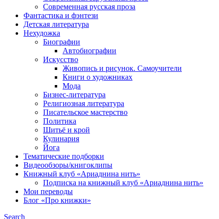
Современная русская проза
Фантастика и фэнтези
Детская литература
Нехудожка
Биографии
Автобиографии
Искусство
Живопись и рисунок. Самоучители
Книги о художниках
Мода
Бизнес-литература
Религиозная литература
Писательское мастерство
Политика
Шитьё и крой
Кулинария
Йога
Тематические подборки
Видеообзоры/книгоклипы
Книжный клуб «Ариаднина нить»
Подписка на книжный клуб «Ариаднина нить»
Мои переводы
Блог «Про книжки»
Search