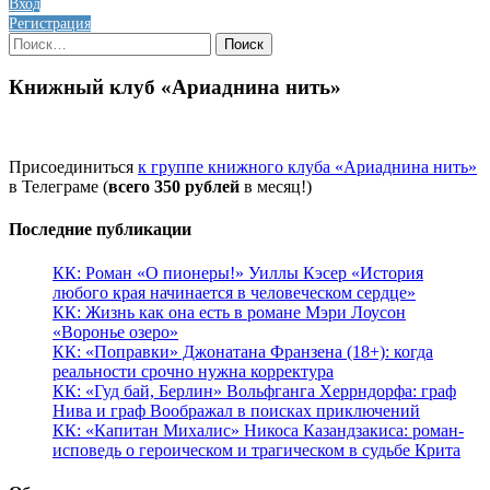
Вход
Регистрация
Найти:
Книжный клуб «Ариаднина нить»
Присоединиться
к группе книжного клуба «Ариаднина нить»
в Телеграме (
всего 350 рублей
в месяц!)
Последние публикации
КК: Роман «О пионеры!» Уиллы Кэсер «История
любого края начинается в человеческом сердце»
КК: Жизнь как она есть в романе Мэри Лоусон
«Воронье озеро»
КК: «Поправки» Джонатана Франзена (18+): когда
реальности срочно нужна корректура
КК: «Гуд бай, Берлин» Вольфганга Херрндорфа: граф
Нива и граф Воображал в поисках приключений
КК: «Капитан Михалис» Никоса Казандзакиса: роман-
исповедь о героическом и трагическом в судьбе Крита