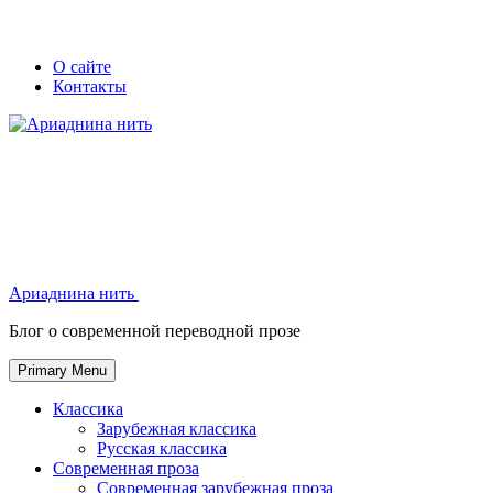
Skip
Secondary
Secondary
О сайте
to
Контакты
left
right
content
navigation
navigation
Ариаднина нить
Ариаднина нить
Блог о современной переводной прозе
Primary Menu
Классика
Зарубежная классика
Русская классика
Современная проза
Современная зарубежная проза