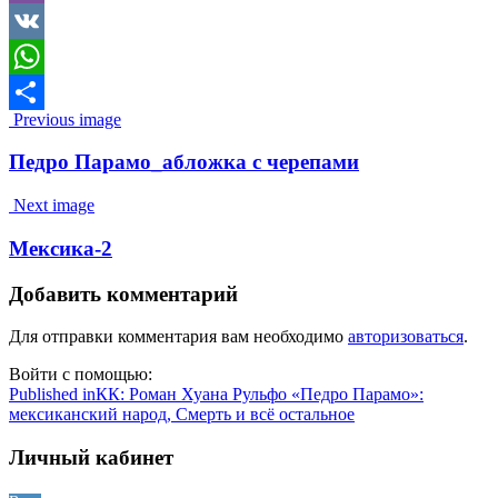
Viber
VK
WhatsApp
Image
Previous image
Отправить
navigation
Педро Парамо_абложка с черепами
Next image
Мексика-2
Добавить комментарий
Для отправки комментария вам необходимо
авторизоваться
.
Войти с помощью:
Навигация
Published in
КК: Роман Хуана Рульфо «Педро Парамо»:
мексиканский народ, Смерть и всё остальное
по
записям
Личный кабинет