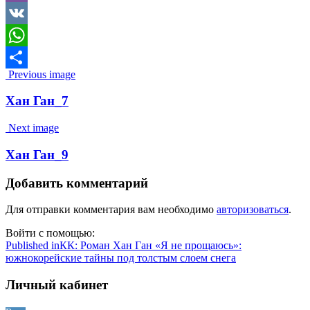
Viber
VK
WhatsApp
Image
Previous image
Отправить
navigation
Хан Ган_7
Next image
Хан Ган_9
Добавить комментарий
Для отправки комментария вам необходимо
авторизоваться
.
Войти с помощью:
Навигация
Published in
КК: Роман Хан Ган «Я не прощаюсь»:
южнокорейские тайны под толстым слоем снега
по
записям
Личный кабинет