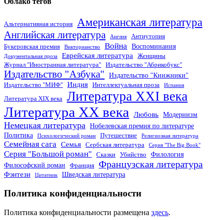
Облако тегов
Американская литература
Альтернативная история
Английская литература
Антиутопия
Англия
Война
Воспоминания
Букеровская премия
Викторианство
Еврейская литература
Женщины
Документальная проза
Журнал "Иностранная литература"
Издательство "Абрикобукс"
Издательство "Азбука"
Издательство "Книжники"
Индия
Издательство "МИФ"
Интеллектуальная проза
Испания
Литература XXI века
Литература XIX века
Литература XX века
Любовь
Модернизм
Немецкая литература
Нобелевская премия по литературе
Политика
Путешествие
Психологический роман
Религиозная литература
Семейная сага
Семья
Сербская литература
Серия "The Big Book"
Серия "Большой роман"
Филология
Сказки
Убийство
Французская литература
Философский роман
Франция
Фэнтези
Шведская литература
Цитатник
Политика конфиденциальности
Политика конфиденциальности размещена
здесь
.