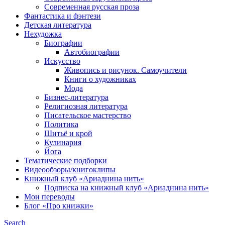
Современная русская проза
Фантастика и фэнтези
Детская литература
Нехудожка
Биографии
Автобиографии
Искусство
Живопись и рисунок. Самоучители
Книги о художниках
Мода
Бизнес-литература
Религиозная литература
Писательское мастерство
Политика
Шитьё и крой
Кулинария
Йога
Тематические подборки
Видеообзоры/книгоклипы
Книжный клуб «Ариаднина нить»
Подписка на книжный клуб «Ариаднина нить»
Мои переводы
Блог «Про книжки»
Search