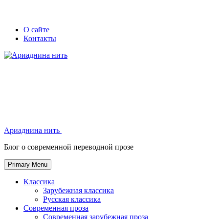
Skip
Secondary
Secondary
О сайте
to
Контакты
left
right
content
navigation
navigation
Ариаднина нить
Ариаднина нить
Блог о современной переводной прозе
Primary Menu
Классика
Зарубежная классика
Русская классика
Современная проза
Современная зарубежная проза