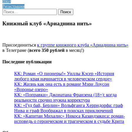
Вход
Регистрация
Найти:
Книжный клуб «Ариаднина нить»
Присоединиться
к группе книжного клуба «Ариаднина нить»
в Телеграме (
всего 350 рублей
в месяц!)
Последние публикации
КК: Роман «О пионеры!» Уиллы Кэсер «История
любого края начинается в человеческом сердце»
КК: Жизнь как она есть в романе Мэри Лоусон
«Воронье озеро»
КК: «Поправки» Джонатана Франзена (18+): когда
реальности срочно нужна корректура
КК: «Гуд бай, Берлин» Вольфганга Херрндорфа: граф
Нива и граф Воображал в поисках приключений
КК: «Капитан Михалис» Никоса Казандзакиса: роман-
исповедь о героическом и трагическом в судьбе Крита