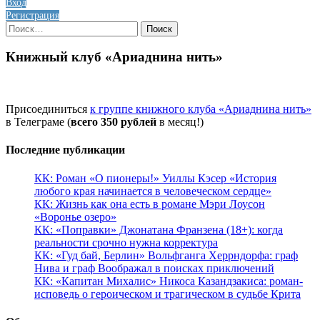
Вход
Регистрация
Найти:
Книжный клуб «Ариаднина нить»
Присоединиться
к группе книжного клуба «Ариаднина нить»
в Телеграме (
всего 350 рублей
в месяц!)
Последние публикации
КК: Роман «О пионеры!» Уиллы Кэсер «История
любого края начинается в человеческом сердце»
КК: Жизнь как она есть в романе Мэри Лоусон
«Воронье озеро»
КК: «Поправки» Джонатана Франзена (18+): когда
реальности срочно нужна корректура
КК: «Гуд бай, Берлин» Вольфганга Херрндорфа: граф
Нива и граф Воображал в поисках приключений
КК: «Капитан Михалис» Никоса Казандзакиса: роман-
исповедь о героическом и трагическом в судьбе Крита