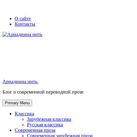
Skip
Secondary
Secondary
О сайте
to
Контакты
left
right
content
navigation
navigation
Ариаднина нить
Ариаднина нить
Блог о современной переводной прозе
Primary Menu
Классика
Зарубежная классика
Русская классика
Современная проза
Современная зарубежная проза