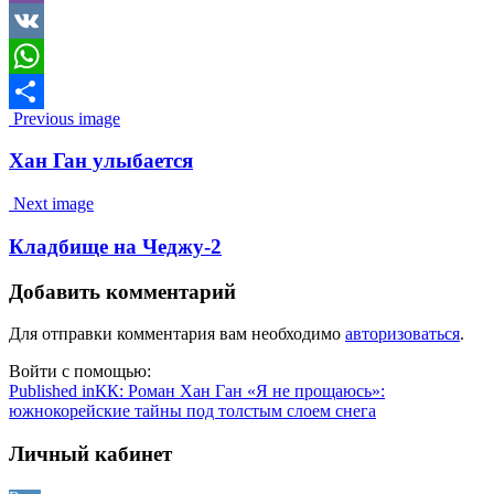
Viber
VK
WhatsApp
Image
Previous image
Отправить
navigation
Хан Ган улыбается
Next image
Кладбище на Чеджу-2
Добавить комментарий
Для отправки комментария вам необходимо
авторизоваться
.
Войти с помощью:
Навигация
Published in
КК: Роман Хан Ган «Я не прощаюсь»:
южнокорейские тайны под толстым слоем снега
по
записям
Личный кабинет