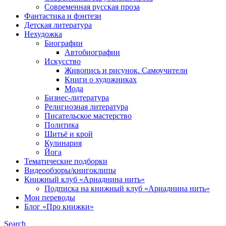
Современная русская проза
Фантастика и фэнтези
Детская литература
Нехудожка
Биографии
Автобиографии
Искусство
Живопись и рисунок. Самоучители
Книги о художниках
Мода
Бизнес-литература
Религиозная литература
Писательское мастерство
Политика
Шитьё и крой
Кулинария
Йога
Тематические подборки
Видеообзоры/книгоклипы
Книжный клуб «Ариаднина нить»
Подписка на книжный клуб «Ариаднина нить»
Мои переводы
Блог «Про книжки»
Search