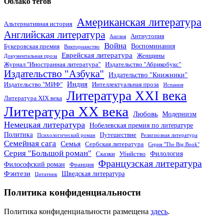
Облако тегов
Американская литература
Альтернативная история
Английская литература
Антиутопия
Англия
Война
Воспоминания
Букеровская премия
Викторианство
Еврейская литература
Женщины
Документальная проза
Журнал "Иностранная литература"
Издательство "Абрикобукс"
Издательство "Азбука"
Издательство "Книжники"
Индия
Издательство "МИФ"
Интеллектуальная проза
Испания
Литература XXI века
Литература XIX века
Литература XX века
Любовь
Модернизм
Немецкая литература
Нобелевская премия по литературе
Политика
Путешествие
Психологический роман
Религиозная литература
Семейная сага
Семья
Сербская литература
Серия "The Big Book"
Серия "Большой роман"
Филология
Сказки
Убийство
Французская литература
Философский роман
Франция
Фэнтези
Шведская литература
Цитатник
Политика конфиденциальности
Политика конфиденциальности размещена
здесь
.