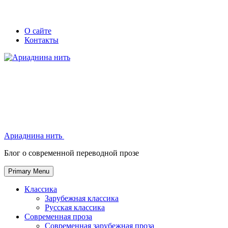
Skip
Secondary
Secondary
О сайте
to
Контакты
left
right
content
navigation
navigation
Ариаднина нить
Ариаднина нить
Блог о современной переводной прозе
Primary Menu
Классика
Зарубежная классика
Русская классика
Современная проза
Современная зарубежная проза