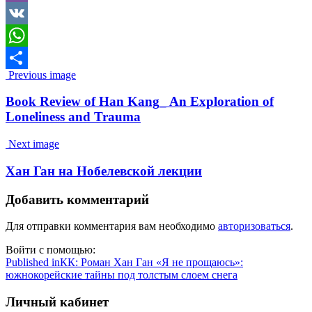
Viber
VK
WhatsApp
Image
Previous image
Отправить
navigation
Book Review of Han Kang_ An Exploration of
Loneliness and Trauma
Next image
Хан Ган на Нобелевской лекции
Добавить комментарий
Для отправки комментария вам необходимо
авторизоваться
.
Войти с помощью:
Навигация
Published in
КК: Роман Хан Ган «Я не прощаюсь»:
южнокорейские тайны под толстым слоем снега
по
записям
Личный кабинет