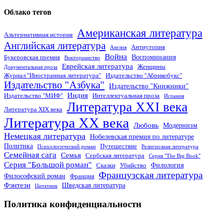
Облако тегов
Американская литература
Альтернативная история
Английская литература
Антиутопия
Англия
Война
Воспоминания
Букеровская премия
Викторианство
Еврейская литература
Женщины
Документальная проза
Журнал "Иностранная литература"
Издательство "Абрикобукс"
Издательство "Азбука"
Издательство "Книжники"
Индия
Издательство "МИФ"
Интеллектуальная проза
Испания
Литература XXI века
Литература XIX века
Литература XX века
Любовь
Модернизм
Немецкая литература
Нобелевская премия по литературе
Политика
Путешествие
Психологический роман
Религиозная литература
Семейная сага
Семья
Сербская литература
Серия "The Big Book"
Серия "Большой роман"
Филология
Сказки
Убийство
Французская литература
Философский роман
Франция
Фэнтези
Шведская литература
Цитатник
Политика конфиденциальности