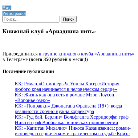
Вход
Регистрация
Найти:
Книжный клуб «Ариаднина нить»
Присоединиться
к группе книжного клуба «Ариаднина нить»
в Телеграме (
всего 350 рублей
в месяц!)
Последние публикации
КК: Роман «О пионеры!» Уиллы Кэсер «История
любого края начинается в человеческом сердце»
КК: Жизнь как она есть в романе Мэри Лоусон
«Воронье озеро»
КК: «Поправки» Джонатана Франзена (18+): когда
реальности срочно нужна корректура
КК: «Гуд бай, Берлин» Вольфганга Херрндорфа: граф
Нива и граф Воображал в поисках приключений
КК: «Капитан Михалис» Никоса Казандзакиса: роман-
исповедь о героическом и трагическом в судьбе Крита