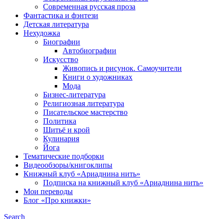
Современная русская проза
Фантастика и фэнтези
Детская литература
Нехудожка
Биографии
Автобиографии
Искусство
Живопись и рисунок. Самоучители
Книги о художниках
Мода
Бизнес-литература
Религиозная литература
Писательское мастерство
Политика
Шитьё и крой
Кулинария
Йога
Тематические подборки
Видеообзоры/книгоклипы
Книжный клуб «Ариаднина нить»
Подписка на книжный клуб «Ариаднина нить»
Мои переводы
Блог «Про книжки»
Search