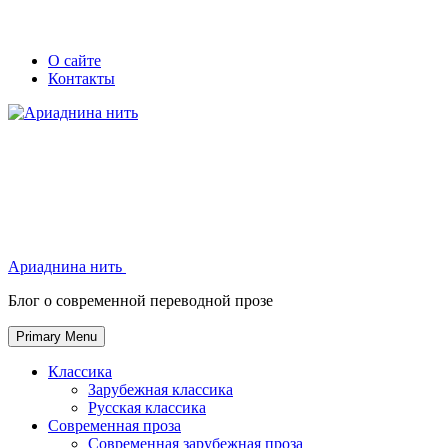
Skip
Secondary
Secondary
О сайте
to
Контакты
left
right
content
navigation
navigation
Ариаднина нить
Ариаднина нить
Блог о современной переводной прозе
Primary Menu
Классика
Зарубежная классика
Русская классика
Современная проза
Современная зарубежная проза