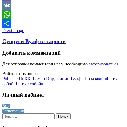
Viber
VK
WhatsApp
Image
Next image
Отправить
navigation
Супруги Вулф в старости
Добавить комментарий
Для отправки комментария вам необходимо
авторизоваться
.
Войти с помощью:
Навигация
Published in
КК: Роман Вирджинии Вулф «На маяк»: «Быть
собой. Быть с собой»
по
записям
Личный кабинет
Вход
Регистрация
Найти: