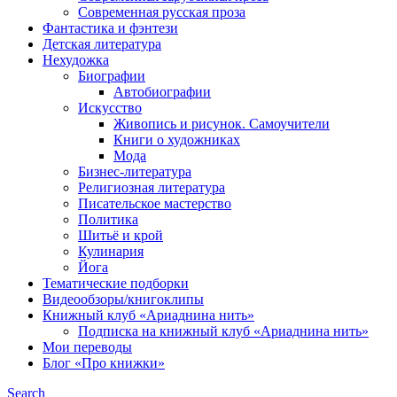
Современная русская проза
Фантастика и фэнтези
Детская литература
Нехудожка
Биографии
Автобиографии
Искусство
Живопись и рисунок. Самоучители
Книги о художниках
Мода
Бизнес-литература
Религиозная литература
Писательское мастерство
Политика
Шитьё и крой
Кулинария
Йога
Тематические подборки
Видеообзоры/книгоклипы
Книжный клуб «Ариаднина нить»
Подписка на книжный клуб «Ариаднина нить»
Мои переводы
Блог «Про книжки»
Search