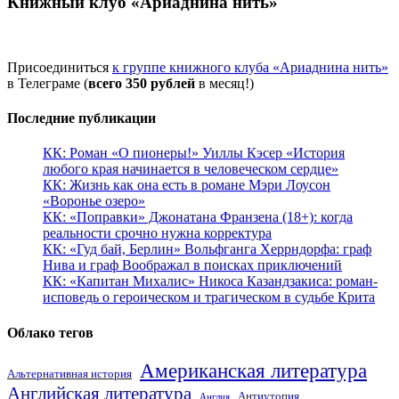
Книжный клуб «Ариаднина нить»
Присоединиться
к группе книжного клуба «Ариаднина нить»
в Телеграме (
всего 350 рублей
в месяц!)
Последние публикации
КК: Роман «О пионеры!» Уиллы Кэсер «История
любого края начинается в человеческом сердце»
КК: Жизнь как она есть в романе Мэри Лоусон
«Воронье озеро»
КК: «Поправки» Джонатана Франзена (18+): когда
реальности срочно нужна корректура
КК: «Гуд бай, Берлин» Вольфганга Херрндорфа: граф
Нива и граф Воображал в поисках приключений
КК: «Капитан Михалис» Никоса Казандзакиса: роман-
исповедь о героическом и трагическом в судьбе Крита
Облако тегов
Американская литература
Альтернативная история
Английская литература
Антиутопия
Англия