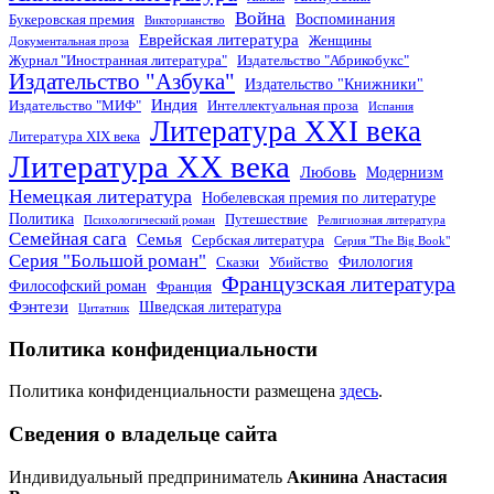
Война
Воспоминания
Букеровская премия
Викторианство
Еврейская литература
Женщины
Документальная проза
Журнал "Иностранная литература"
Издательство "Абрикобукс"
Издательство "Азбука"
Издательство "Книжники"
Индия
Издательство "МИФ"
Интеллектуальная проза
Испания
Литература XXI века
Литература XIX века
Литература XX века
Любовь
Модернизм
Немецкая литература
Нобелевская премия по литературе
Политика
Путешествие
Психологический роман
Религиозная литература
Семейная сага
Семья
Сербская литература
Серия "The Big Book"
Серия "Большой роман"
Филология
Сказки
Убийство
Французская литература
Философский роман
Франция
Фэнтези
Шведская литература
Цитатник
Политика конфиденциальности
Политика конфиденциальности размещена
здесь
.
Сведения о владельце сайта
Индивидуальный предприниматель
Акинина Анастасия