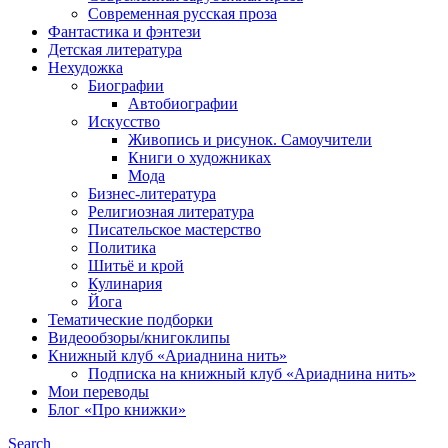
Современная русская проза
Фантастика и фэнтези
Детская литература
Нехудожка
Биографии
Автобиографии
Искусство
Живопись и рисунок. Самоучители
Книги о художниках
Мода
Бизнес-литература
Религиозная литература
Писательское мастерство
Политика
Шитьё и крой
Кулинария
Йога
Тематические подборки
Видеообзоры/книгоклипы
Книжный клуб «Ариаднина нить»
Подписка на книжный клуб «Ариаднина нить»
Мои переводы
Блог «Про книжки»
Search