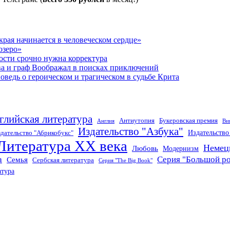
рая начинается в человеческом сердце»
озеро»
ости срочно нужна корректура
ва и граф Воображал в поисках приключений
ведь о героическом и трагическом в судьбе Крита
глийская литература
Антиутопия
Букеровская премия
Англия
Ви
Издательство "Азбука"
Издательств
дательство "Абрикобукс"
Литература XX века
Немец
Любовь
Модернизм
а
Серия "Большой р
Семья
Сербская литература
Серия "The Big Book"
атура