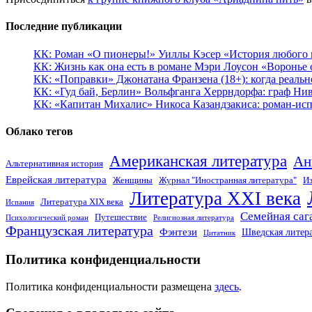
Последние публикации
КК: Роман «О пионеры!» Уиллы Кэсер «История любого к
КК: Жизнь как она есть в романе Мэри Лоусон «Воронье 
КК: «Поправки» Джонатана Франзена (18+): когда реальн
КК: «Гуд бай, Берлин» Вольфганга Херрндорфа: граф Ни
КК: «Капитан Михалис» Никоса Казандзакиса: роман-испо
Облако тегов
Американская литература
Ан
Альтернативная история
Еврейская литература
Женщины
Журнал "Иностранная литература"
Из
Литература XXI века
Литература XIX века
Испания
Семейная саг
Путешествие
Психологический роман
Религиозная литература
Французская литература
Фэнтези
Шведская литер
Цитатник
Политика конфиденциальности
Политика конфиденциальности размещена
здесь
.