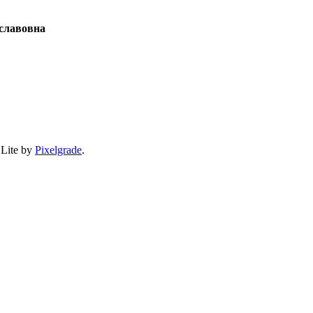
славовна
 Lite by
Pixelgrade
.