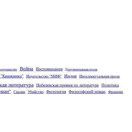
Война
Воспоминания
кторианство
Документальная проза
Индия
о "Книжники"
Издательство "МИФ"
Интеллектуальная проза
кая литература
Нобелевская премия по литературе
Политика
оман"
Филология
Философский роман
Сказки
Убийство
Франция