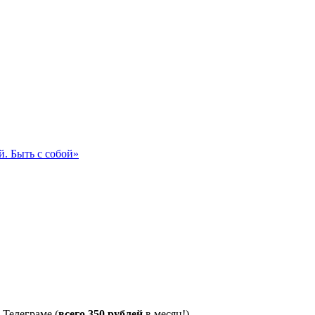
. Быть с собой»
 Телеграме (
всего 350 рублей
в месяц!)