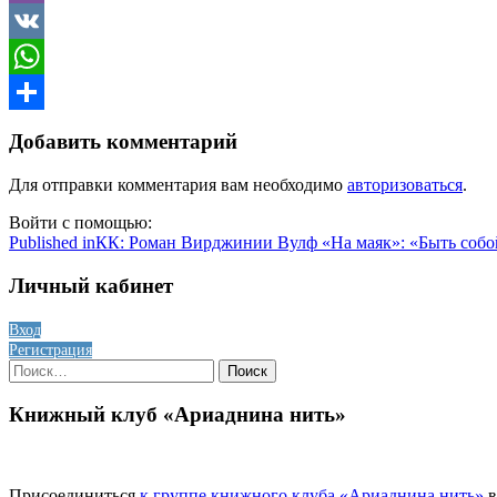
Viber
VK
WhatsApp
Отправить
Добавить комментарий
Для отправки комментария вам необходимо
авторизоваться
.
Войти с помощью:
Навигация
Published in
КК: Роман Вирджинии Вулф «На маяк»: «Быть собой
по
Личный кабинет
записям
Вход
Регистрация
Найти:
Книжный клуб «Ариаднина нить»
Присоединиться
к группе книжного клуба «Ариаднина нить»
в