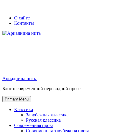
Skip
Secondary
Secondary
О сайте
to
Контакты
left
right
content
navigation
navigation
Ариаднина нить
Ариаднина нить
Блог о современной переводной прозе
Primary Menu
Классика
Зарубежная классика
Русская классика
Современная проза
Современная зарубежная проза