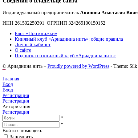
Сведения о владельце сайта
Индивидуальный предприниматель
Акинина Анастасия Вяче
ИНН 261502250391, ОГРНИП 324265100150152
Блог «Про книжки»
Книжный клуб «Ариаднина нить»: общие правила
Личный кабинет
О сайте
Подписка на книжный клуб «Ариаднина нить»
© Ариаднина нить –
Proudly powered by WordPress
-
Theme: Silk
Главная
Вход
Вход
Регистрация
Регистрация
Авторизация
Регистрация
*
*
Войти с помощью:
Запомнить