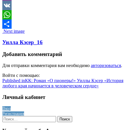
Viber
VK
WhatsApp
Image
Next image
Отправить
navigation
Уилла Кэсер_16
Добавить комментарий
Для отправки комментария вам необходимо
авторизоваться
.
Войти с помощью:
Навигация
Published in
КК: Роман «О пионеры!» Уиллы Кэсер «История
любого края начинается в человеческом сердце»
по
записям
Личный кабинет
Вход
Регистрация
Найти: