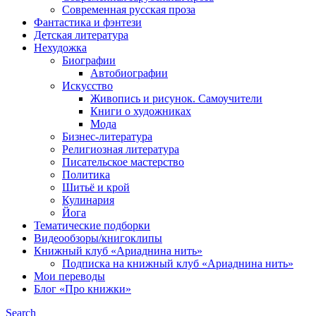
Современная русская проза
Фантастика и фэнтези
Детская литература
Нехудожка
Биографии
Автобиографии
Искусство
Живопись и рисунок. Самоучители
Книги о художниках
Мода
Бизнес-литература
Религиозная литература
Писательское мастерство
Политика
Шитьё и крой
Кулинария
Йога
Тематические подборки
Видеообзоры/книгоклипы
Книжный клуб «Ариаднина нить»
Подписка на книжный клуб «Ариаднина нить»
Мои переводы
Блог «Про книжки»
Search