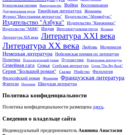
Война
Воспоминания
Букеровская премия
Викторианство
Еврейская литература
Женщины
Документальная проза
Журнал "Иностранная литература"
Издательство "Абрикобукс"
Издательство "Азбука"
Издательство "Книжники"
Индия
Издательство "МИФ"
Интеллектуальная проза
Испания
Литература XXI века
Литература XIX века
Литература XX века
Любовь
Модернизм
Немецкая литература
Нобелевская премия по литературе
Политика
Путешествие
Психологический роман
Религиозная литература
Семейная сага
Семья
Сербская литература
Серия "The Big Book"
Серия "Большой роман"
Филология
Сказки
Убийство
Французская литература
Философский роман
Франция
Фэнтези
Шведская литература
Цитатник
Политика конфиденциальности
Политика конфиденциальности размещена
здесь
.
Сведения о владельце сайта
Индивидуальный предприниматель
Акинина Анастасия