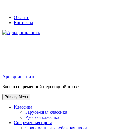
Skip
Secondary
Secondary
О сайте
to
Контакты
left
right
content
navigation
navigation
Ариаднина нить
Ариаднина нить
Блог о современной переводной прозе
Primary Menu
Классика
Зарубежная классика
Русская классика
Современная проза
Современная зарубежная проза