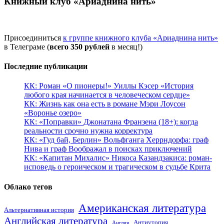
Книжный клуб «Ариаднина нить»
Присоединиться
к группе книжного клуба «Ариаднина нить»
в Телеграме (
всего 350 рублей
в месяц!)
Последние публикации
КК: Роман «О пионеры!» Уиллы Кэсер «История
любого края начинается в человеческом сердце»
КК: Жизнь как она есть в романе Мэри Лоусон
«Воронье озеро»
КК: «Поправки» Джонатана Франзена (18+): когда
реальности срочно нужна корректура
КК: «Гуд бай, Берлин» Вольфганга Херрндорфа: граф
Нива и граф Воображал в поисках приключений
КК: «Капитан Михалис» Никоса Казандзакиса: роман-
исповедь о героическом и трагическом в судьбе Крита
Облако тегов
Американская литература
Альтернативная история
Английская литература
Антиутопия
Англия