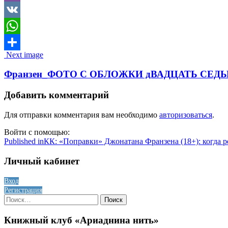
Viber
VK
WhatsApp
Image
Next image
Отправить
navigation
Франзен_ФОТО С ОБЛОЖКИ дВАДЦАТЬ СЕД
Добавить комментарий
Для отправки комментария вам необходимо
авторизоваться
.
Войти с помощью:
Навигация
Published in
КК: «Поправки» Джонатана Франзена (18+): когда р
по
Личный кабинет
записям
Вход
Регистрация
Найти:
Книжный клуб «Ариаднина нить»