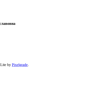
славовна
 Lite by
Pixelgrade
.