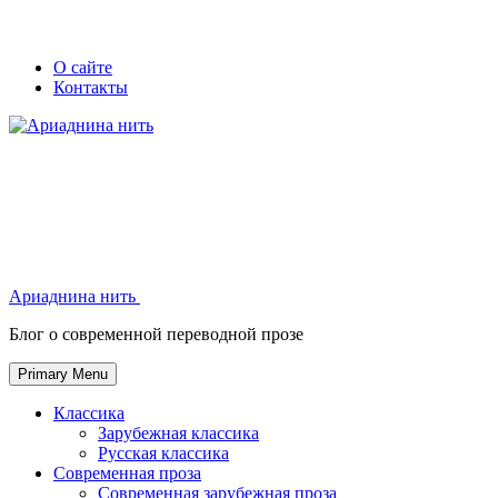
Skip
Secondary
Secondary
О сайте
to
Контакты
left
right
content
navigation
navigation
Ариаднина нить
Ариаднина нить
Блог о современной переводной прозе
Primary Menu
Классика
Зарубежная классика
Русская классика
Современная проза
Современная зарубежная проза