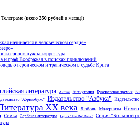
 Телеграме (
всего 350 рублей
в месяц!)
рая начинается в человеческом сердце»
озеро»
ости срочно нужна корректура
ва и граф Воображал в поисках приключений
ведь о героическом и трагическом в судьбе Крита
глийская литература
Антиутопия
Букеровская премия
Англия
Ви
Издательство "Азбука"
Издательств
дательство "Абрикобукс"
Литература XX века
Немец
Любовь
Модернизм
а
Серия "Большой р
Семья
Сербская литература
Серия "The Big Book"
атура