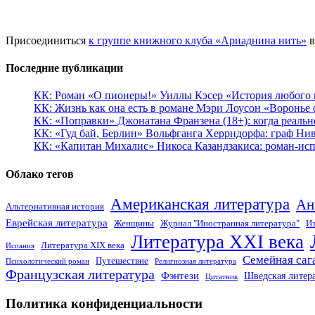
Присоединиться
к группе книжного клуба «Ариаднина нить»
в
Последние публикации
КК: Роман «О пионеры!» Уиллы Кэсер «История любого к
КК: Жизнь как она есть в романе Мэри Лоусон «Воронье 
КК: «Поправки» Джонатана Франзена (18+): когда реальн
КК: «Гуд бай, Берлин» Вольфганга Херрндорфа: граф Ни
КК: «Капитан Михалис» Никоса Казандзакиса: роман-испо
Облако тегов
Американская литература
Ан
Альтернативная история
Еврейская литература
Женщины
Журнал "Иностранная литература"
Из
Литература XXI века
Литература XIX века
Испания
Семейная саг
Путешествие
Психологический роман
Религиозная литература
Французская литература
Фэнтези
Шведская литер
Цитатник
Политика конфиденциальности