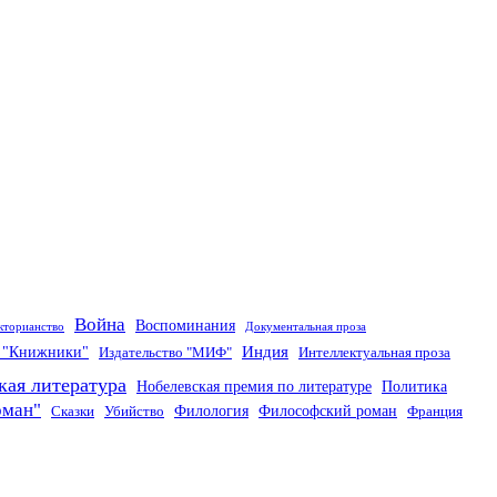
Война
Воспоминания
кторианство
Документальная проза
Индия
о "Книжники"
Издательство "МИФ"
Интеллектуальная проза
кая литература
Нобелевская премия по литературе
Политика
оман"
Филология
Философский роман
Сказки
Убийство
Франция