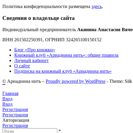
Политика конфиденциальности размещена
здесь
.
Сведения о владельце сайта
Индивидуальный предприниматель
Акинина Анастасия Вяче
ИНН 261502250391, ОГРНИП 324265100150152
Блог «Про книжки»
Книжный клуб «Ариаднина нить»: общие правила
Личный кабинет
О сайте
Подписка на книжный клуб «Ариаднина нить»
© Ариаднина нить –
Proudly powered by WordPress
-
Theme: Silk
Главная
Вход
Вход
Регистрация
Регистрация
Авторизация
Регистрация
*