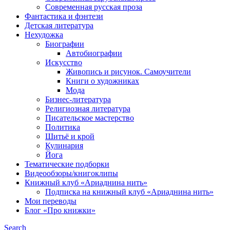
Современная русская проза
Фантастика и фэнтези
Детская литература
Нехудожка
Биографии
Автобиографии
Искусство
Живопись и рисунок. Самоучители
Книги о художниках
Мода
Бизнес-литература
Религиозная литература
Писательское мастерство
Политика
Шитьё и крой
Кулинария
Йога
Тематические подборки
Видеообзоры/книгоклипы
Книжный клуб «Ариаднина нить»
Подписка на книжный клуб «Ариаднина нить»
Мои переводы
Блог «Про книжки»
Search