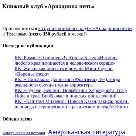
Книжный клуб «Ариаднина нить»
Присоединиться
к группе книжного клуба «Ариаднина нить»
в Телеграме (
всего 350 рублей
в месяц!)
Последние публикации
КК: Роман «О пионеры!» Уиллы Кэсер «История
любого края начинается в человеческом сердце»
КК: Жизнь как она есть в романе Мэри Лоусон
«Воронье озеро»
КК: «Поправки» Джонатана Франзена (18+): когда
реальности срочно нужна корректура
КК: «Гуд бай, Берлин» Вольфганга Херрндорфа: граф
Нива и граф Воображал в поисках приключений
КК: «Капитан Михалис» Никоса Казандзакиса: роман-
исповедь о героическом и трагическом в судьбе Крита
Облако тегов
Американская литература
Альтернативная история