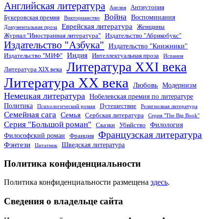
Английская литература
Антиутопия
Англия
Война
Воспоминания
Букеровская премия
Викторианство
Еврейская литература
Женщины
Документальная проза
Журнал "Иностранная литература"
Издательство "Абрикобукс"
Издательство "Азбука"
Издательство "Книжники"
Индия
Издательство "МИФ"
Интеллектуальная проза
Испания
Литература XXI века
Литература XIX века
Литература XX века
Любовь
Модернизм
Немецкая литература
Нобелевская премия по литературе
Политика
Путешествие
Психологический роман
Религиозная литература
Семейная сага
Семья
Сербская литература
Серия "The Big Book"
Серия "Большой роман"
Филология
Сказки
Убийство
Французская литература
Философский роман
Франция
Фэнтези
Шведская литература
Цитатник
Политика конфиденциальности
Политика конфиденциальности размещена
здесь
.
Сведения о владельце сайта