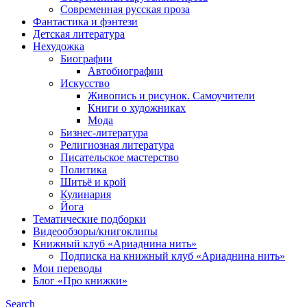
Современная русская проза
Фантастика и фэнтези
Детская литература
Нехудожка
Биографии
Автобиографии
Искусство
Живопись и рисунок. Самоучители
Книги о художниках
Мода
Бизнес-литература
Религиозная литература
Писательское мастерство
Политика
Шитьё и крой
Кулинария
Йога
Тематические подборки
Видеообзоры/книгоклипы
Книжный клуб «Ариаднина нить»
Подписка на книжный клуб «Ариаднина нить»
Мои переводы
Блог «Про книжки»
Search