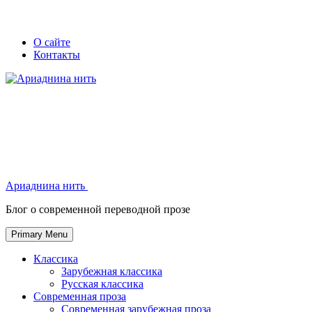
Skip
Secondary
Secondary
О сайте
to
Контакты
left
right
content
navigation
navigation
Ариаднина нить
Ариаднина нить
Блог о современной переводной прозе
Primary Menu
Классика
Зарубежная классика
Русская классика
Современная проза
Современная зарубежная проза