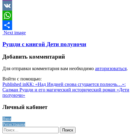
Viber
VK
WhatsApp
Image
Next image
Отправить
navigation
Рушди с книгой Дети полуночи
Добавить комментарий
Для отправки комментария вам необходимо
авторизоваться
.
Войти с помощью:
Навигация
Published in
КК: «Над Индией снова сгущается полночь…»:
Салман Рушди и его магический исторический роман «Дети
по
полуночи»
записям
Личный кабинет
Вход
Регистрация
Найти: