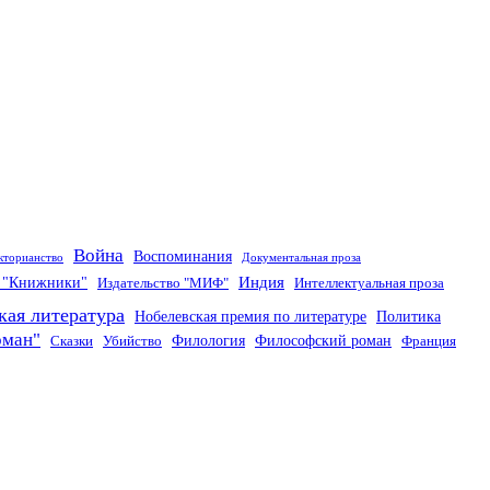
Война
Воспоминания
кторианство
Документальная проза
Индия
о "Книжники"
Издательство "МИФ"
Интеллектуальная проза
кая литература
Нобелевская премия по литературе
Политика
оман"
Филология
Философский роман
Сказки
Убийство
Франция