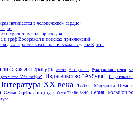
рая начинается в человеческом сердце»
озеро»
ости срочно нужна корректура
ва и граф Воображал в поисках приключений
ведь о героическом и трагическом в судьбе Крита
глийская литература
Антиутопия
Букеровская премия
Англия
Ви
Издательство "Азбука"
Издательств
дательство "Абрикобукс"
Литература XX века
Немец
Любовь
Модернизм
а
Серия "Большой р
Семья
Сербская литература
Серия "The Big Book"
атура