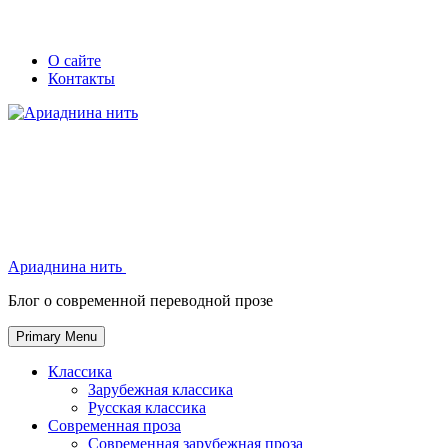
Skip
Secondary
Secondary
О сайте
to
Контакты
left
right
content
navigation
navigation
Ариаднина нить
Ариаднина нить
Блог о современной переводной прозе
Primary Menu
Классика
Зарубежная классика
Русская классика
Современная проза
Современная зарубежная проза