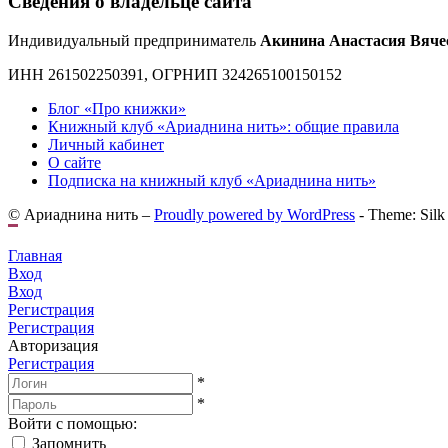
Сведения о владельце сайта
Индивидуальный предприниматель
Акинина Анастасия Вяче
ИНН 261502250391, ОГРНИП 324265100150152
Блог «Про книжки»
Книжный клуб «Ариаднина нить»: общие правила
Личный кабинет
О сайте
Подписка на книжный клуб «Ариаднина нить»
© Ариаднина нить –
Proudly powered by WordPress
-
Theme: Silk
Главная
Вход
Вход
Регистрация
Регистрация
Авторизация
Регистрация
*
*
Войти с помощью:
Запомнить