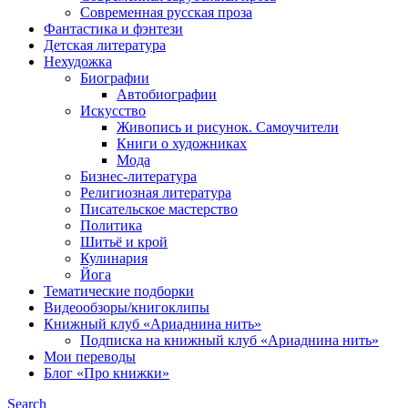
Современная русская проза
Фантастика и фэнтези
Детская литература
Нехудожка
Биографии
Автобиографии
Искусство
Живопись и рисунок. Самоучители
Книги о художниках
Мода
Бизнес-литература
Религиозная литература
Писательское мастерство
Политика
Шитьё и крой
Кулинария
Йога
Тематические подборки
Видеообзоры/книгоклипы
Книжный клуб «Ариаднина нить»
Подписка на книжный клуб «Ариаднина нить»
Мои переводы
Блог «Про книжки»
Search