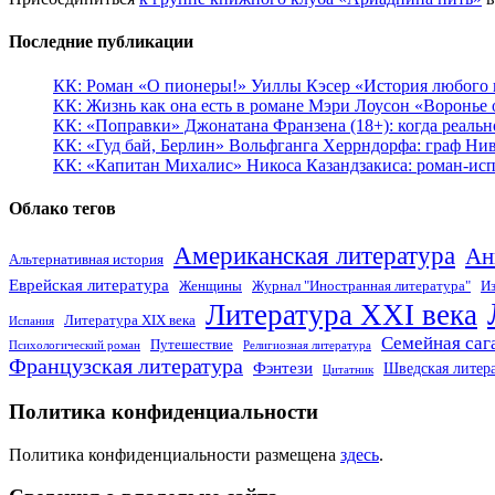
Последние публикации
КК: Роман «О пионеры!» Уиллы Кэсер «История любого к
КК: Жизнь как она есть в романе Мэри Лоусон «Воронье 
КК: «Поправки» Джонатана Франзена (18+): когда реальн
КК: «Гуд бай, Берлин» Вольфганга Херрндорфа: граф Ни
КК: «Капитан Михалис» Никоса Казандзакиса: роман-испо
Облако тегов
Американская литература
Ан
Альтернативная история
Еврейская литература
Женщины
Журнал "Иностранная литература"
Из
Литература XXI века
Литература XIX века
Испания
Семейная саг
Путешествие
Психологический роман
Религиозная литература
Французская литература
Фэнтези
Шведская литер
Цитатник
Политика конфиденциальности
Политика конфиденциальности размещена
здесь
.