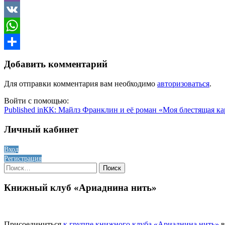
Viber
VK
WhatsApp
Отправить
Добавить комментарий
Для отправки комментария вам необходимо
авторизоваться
.
Войти с помощью:
Навигация
Published in
КК: Майлз Франклин и её роман «Моя блестящая ка
по
Личный кабинет
записям
Вход
Регистрация
Найти:
Книжный клуб «Ариаднина нить»
Присоединиться
к группе книжного клуба «Ариаднина нить»
в