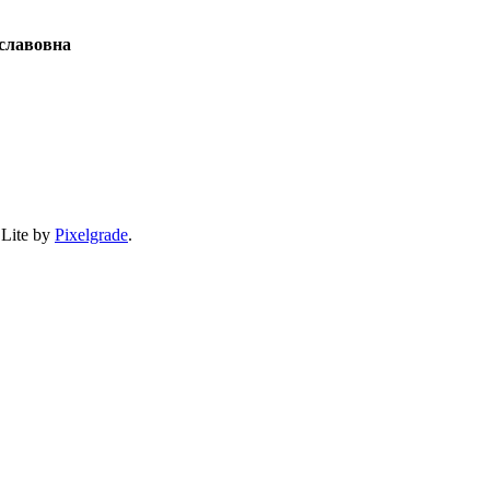
славовна
 Lite by
Pixelgrade
.