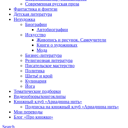
Современная русская проза
Фантастика и фэнтези
Детская литература
Нехудожка
Биографии
Автобиографии
Искусство
Живопись и рисунок. Самоучители
Книги о художниках
Мода
Бизнес-литература
Религиозная литература
Писательское мастерство
Политика
Шитьё и крой
Кулинария
Йога
Тематические подборки
Видеообзоры/книгоклипы
Книжный клуб «Ариаднина нить»
Подписка на книжный клуб «Ариаднина нить»
Мои переводы
Блог «Про книжки»
Search