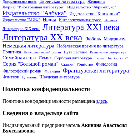
Еврейская литература
Женщины
Документальная проза
Журнал "Иностранная литература"
Издательство "Абрикобукс"
Издательство "Азбука"
Издательство "Книжники"
Индия
Издательство "МИФ"
Интеллектуальная проза
Испания
Литература XXI века
Литература XIX века
Литература XX века
Любовь
Модернизм
Немецкая литература
Нобелевская премия по литературе
Политика
Путешествие
Психологический роман
Религиозная литература
Семейная сага
Семья
Сербская литература
Серия "The Big Book"
Серия "Большой роман"
Филология
Сказки
Убийство
Французская литература
Философский роман
Франция
Фэнтези
Шведская литература
Цитатник
Политика конфиденциальности
Политика конфиденциальности размещена
здесь
.
Сведения о владельце сайта
Индивидуальный предприниматель
Акинина Анастасия
Вячеславовна