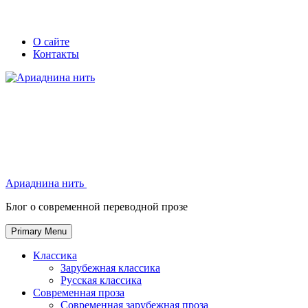
Skip
Secondary
Secondary
О сайте
to
Контакты
left
right
content
navigation
navigation
Ариаднина нить
Ариаднина нить
Блог о современной переводной прозе
Primary Menu
Классика
Зарубежная классика
Русская классика
Современная проза
Современная зарубежная проза