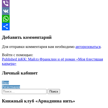
Telegram
Viber
VK
WhatsApp
Отправить
Добавить комментарий
Для отправки комментария вам необходимо
авторизоваться
.
Войти с помощью:
Навигация
Published in
КК: Майлз Франклин и её роман «Моя блестящая
карьера»
по
записям
Личный кабинет
Вход
Регистрация
Найти:
Книжный клуб «Ариаднина нить»