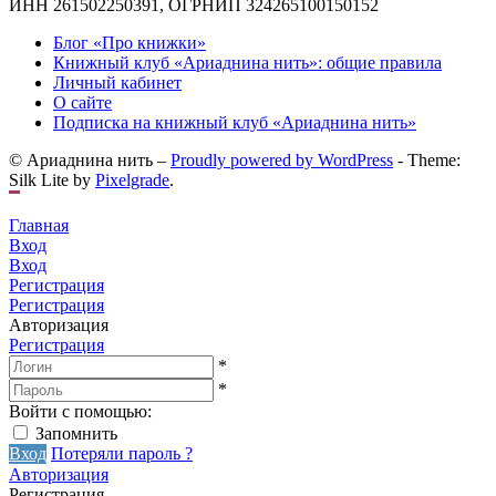
ИНН 261502250391, ОГРНИП 324265100150152
Блог «Про книжки»
Книжный клуб «Ариаднина нить»: общие правила
Личный кабинет
О сайте
Подписка на книжный клуб «Ариаднина нить»
© Ариаднина нить –
Proudly powered by WordPress
-
Theme:
Silk Lite by
Pixelgrade
.
Главная
Вход
Вход
Регистрация
Регистрация
Авторизация
Регистрация
*
*
Войти с помощью:
Запомнить
Вход
Потеряли пароль ?
Авторизация
Регистрация