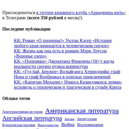
Присоединиться
к группе книжного клуба «Ариаднина нить»
в Телеграме (
всего 350 рублей
в месяц!)
Последние публикации
КК: Роман «О пионеры!» Уиллы Кэсер «История
любого края начинается в человеческом сердце»
КК: Жизнь как она есть в романе Мэри Лоусон
«Воронье озеро»
КК: «Поправки» Джонатана Франзена (18+): когда
реальности срочно нужна корректура
КК: «Гуд бай, Берлин» Вольфганга Херрндорфа: граф
Нива и граф Воображал в поисках приключений
КК: «Капитан Михалис» Никоса Казандзакиса: роман-
исповедь о героическом и трагическом в судьбе Крита
Облако тегов
Американская литература
Альтернативная история
Английская литература
Антиутопия
Англия
Война
Воспоминания
Букеровская премия
Викторианство