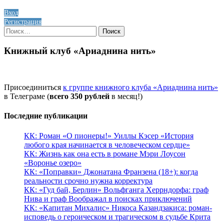
Вход
Регистрация
Найти:
Книжный клуб «Ариаднина нить»
Присоединиться
к группе книжного клуба «Ариаднина нить»
в Телеграме (
всего 350 рублей
в месяц!)
Последние публикации
КК: Роман «О пионеры!» Уиллы Кэсер «История
любого края начинается в человеческом сердце»
КК: Жизнь как она есть в романе Мэри Лоусон
«Воронье озеро»
КК: «Поправки» Джонатана Франзена (18+): когда
реальности срочно нужна корректура
КК: «Гуд бай, Берлин» Вольфганга Херрндорфа: граф
Нива и граф Воображал в поисках приключений
КК: «Капитан Михалис» Никоса Казандзакиса: роман-
исповедь о героическом и трагическом в судьбе Крита