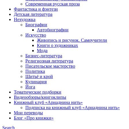
Современная русская проза
Фантастика и фэнтези
Детская литература
Нехудожка
Биографии
Автобиографии
Искусство
Живопись и рисунок. Самоучители
Книги о художниках
Мода
Бизнес-литература
Религиозная литература
Писательское мастерство
Политика
Шитьё и крой
Кулинария
Йога
Тематические подборки
Видеообзоры/книгоклипы
Книжный клуб «Ариаднина нить»
Подписка на книжный клуб «Ариаднина нить»
Мои переводы
Блог «Про книжки»
Search