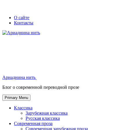
Skip
Secondary
Secondary
О сайте
to
Контакты
left
right
content
navigation
navigation
Ариаднина нить
Ариаднина нить
Блог о современной переводной прозе
Primary Menu
Классика
Зарубежная классика
Русская классика
Современная проза
Современная зарубежная проза