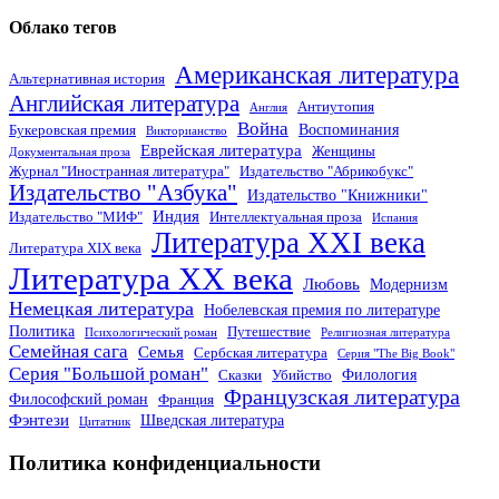
Облако тегов
Американская литература
Альтернативная история
Английская литература
Антиутопия
Англия
Война
Воспоминания
Букеровская премия
Викторианство
Еврейская литература
Женщины
Документальная проза
Журнал "Иностранная литература"
Издательство "Абрикобукс"
Издательство "Азбука"
Издательство "Книжники"
Индия
Издательство "МИФ"
Интеллектуальная проза
Испания
Литература XXI века
Литература XIX века
Литература XX века
Любовь
Модернизм
Немецкая литература
Нобелевская премия по литературе
Политика
Путешествие
Психологический роман
Религиозная литература
Семейная сага
Семья
Сербская литература
Серия "The Big Book"
Серия "Большой роман"
Филология
Сказки
Убийство
Французская литература
Философский роман
Франция
Фэнтези
Шведская литература
Цитатник
Политика конфиденциальности