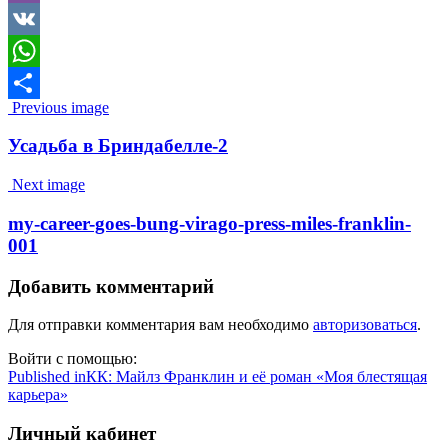
Viber
VK
WhatsApp
Image
Previous image
Отправить
navigation
Усадьба в Бриндабелле-2
Next image
my-career-goes-bung-virago-press-miles-franklin-
001
Добавить комментарий
Для отправки комментария вам необходимо
авторизоваться
.
Войти с помощью:
Навигация
Published in
КК: Майлз Франклин и её роман «Моя блестящая
карьера»
по
записям
Личный кабинет