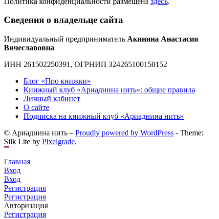
Политика конфиденциальности размещена
здесь
.
Сведения о владельце сайта
Индивидуальный предприниматель
Акинина Анастасия
Вячеславовна
ИНН 261502250391, ОГРНИП 324265100150152
Блог «Про книжки»
Книжный клуб «Ариаднина нить»: общие правила
Личный кабинет
О сайте
Подписка на книжный клуб «Ариаднина нить»
© Ариаднина нить –
Proudly powered by WordPress
-
Theme:
Silk Lite by
Pixelgrade
.
Главная
Вход
Вход
Регистрация
Регистрация
Авторизация
Регистрация