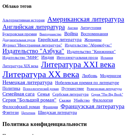
Облако тегов
Американская литература
Альтернативная история
Английская литература
Антиутопия
Англия
Война
Воспоминания
Букеровская премия
Викторианство
Еврейская литература
Женщины
Документальная проза
Журнал "Иностранная литература"
Издательство "Абрикобукс"
Издательство "Азбука"
Издательство "Книжники"
Индия
Издательство "МИФ"
Интеллектуальная проза
Испания
Литература XXI века
Литература XIX века
Литература XX века
Любовь
Модернизм
Немецкая литература
Нобелевская премия по литературе
Политика
Путешествие
Психологический роман
Религиозная литература
Семейная сага
Семья
Сербская литература
Серия "The Big Book"
Серия "Большой роман"
Филология
Сказки
Убийство
Французская литература
Философский роман
Франция
Фэнтези
Шведская литература
Цитатник
Политика конфиденциальности