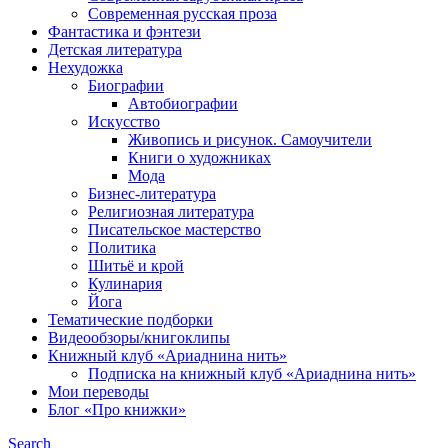
Современная русская проза
Фантастика и фэнтези
Детская литература
Нехудожка
Биографии
Автобиографии
Искусство
Живопись и рисунок. Самоучители
Книги о художниках
Мода
Бизнес-литература
Религиозная литература
Писательское мастерство
Политика
Шитьё и крой
Кулинария
Йога
Тематические подборки
Видеообзоры/книгоклипы
Книжный клуб «Ариаднина нить»
Подписка на книжный клуб «Ариаднина нить»
Мои переводы
Блог «Про книжки»
Search