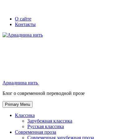
Skip
Secondary
Secondary
О сайте
to
Контакты
left
right
content
navigation
navigation
Ариаднина нить
Ариаднина нить
Блог о современной переводной прозе
Primary Menu
Классика
Зарубежная классика
Русская классика
Современная проза
Современная зарубежная проза