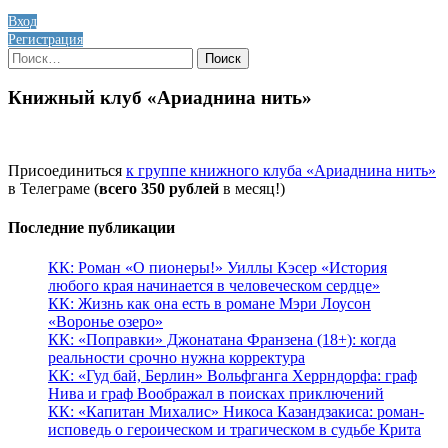
Вход
Регистрация
Найти:
Книжный клуб «Ариаднина нить»
Присоединиться
к группе книжного клуба «Ариаднина нить»
в Телеграме (
всего 350 рублей
в месяц!)
Последние публикации
КК: Роман «О пионеры!» Уиллы Кэсер «История
любого края начинается в человеческом сердце»
КК: Жизнь как она есть в романе Мэри Лоусон
«Воронье озеро»
КК: «Поправки» Джонатана Франзена (18+): когда
реальности срочно нужна корректура
КК: «Гуд бай, Берлин» Вольфганга Херрндорфа: граф
Нива и граф Воображал в поисках приключений
КК: «Капитан Михалис» Никоса Казандзакиса: роман-
исповедь о героическом и трагическом в судьбе Крита