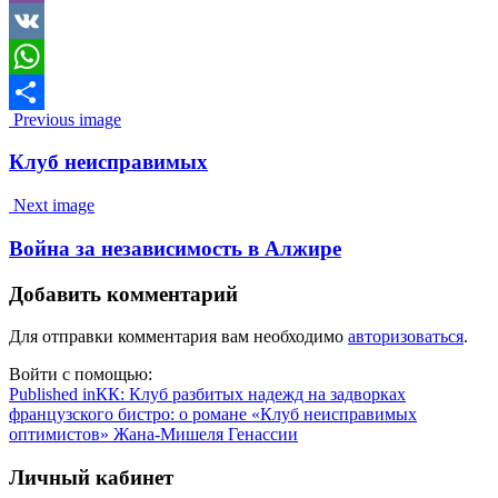
Viber
VK
WhatsApp
Image
Previous image
Отправить
navigation
Клуб неисправимых
Next image
Война за независимость в Алжире
Добавить комментарий
Для отправки комментария вам необходимо
авторизоваться
.
Войти с помощью:
Навигация
Published in
КК: Клуб разбитых надежд на задворках
французского бистро: о романе «Клуб неисправимых
по
оптимистов» Жана-Мишеля Генассии
записям
Личный кабинет