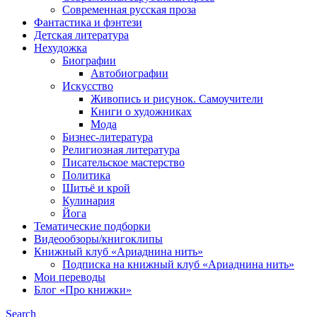
Современная русская проза
Фантастика и фэнтези
Детская литература
Нехудожка
Биографии
Автобиографии
Искусство
Живопись и рисунок. Самоучители
Книги о художниках
Мода
Бизнес-литература
Религиозная литература
Писательское мастерство
Политика
Шитьё и крой
Кулинария
Йога
Тематические подборки
Видеообзоры/книгоклипы
Книжный клуб «Ариаднина нить»
Подписка на книжный клуб «Ариаднина нить»
Мои переводы
Блог «Про книжки»
Search