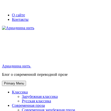
Skip
Secondary
Secondary
О сайте
to
Контакты
left
right
content
navigation
navigation
Ариаднина нить
Ариаднина нить
Блог о современной переводной прозе
Primary Menu
Классика
Зарубежная классика
Русская классика
Современная проза
Современная зарубежная проза