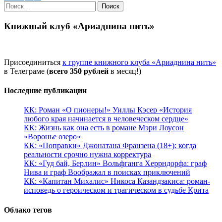
Найти:
Книжный клуб «Ариаднина нить»
Присоединиться
к группе книжного клуба «Ариаднина нить»
в Телеграме (
всего 350 рублей
в месяц!)
Последние публикации
КК: Роман «О пионеры!» Уиллы Кэсер «История
любого края начинается в человеческом сердце»
КК: Жизнь как она есть в романе Мэри Лоусон
«Воронье озеро»
КК: «Поправки» Джонатана Франзена (18+): когда
реальности срочно нужна корректура
КК: «Гуд бай, Берлин» Вольфганга Херрндорфа: граф
Нива и граф Воображал в поисках приключений
КК: «Капитан Михалис» Никоса Казандзакиса: роман-
исповедь о героическом и трагическом в судьбе Крита
Облако тегов