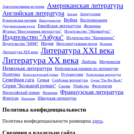
Американская литература
Альтернативная история
Английская литература
Антиутопия
Англия
Война
Воспоминания
Букеровская премия
Викторианство
Еврейская литература
Женщины
Документальная проза
Журнал "Иностранная литература"
Издательство "Абрикобукс"
Издательство "Азбука"
Издательство "Книжники"
Индия
Издательство "МИФ"
Интеллектуальная проза
Испания
Литература XXI века
Литература XIX века
Литература XX века
Любовь
Модернизм
Немецкая литература
Нобелевская премия по литературе
Политика
Путешествие
Психологический роман
Религиозная литература
Семейная сага
Семья
Сербская литература
Серия "The Big Book"
Серия "Большой роман"
Филология
Сказки
Убийство
Французская литература
Философский роман
Франция
Фэнтези
Шведская литература
Цитатник
Политика конфиденциальности
Политика конфиденциальности размещена
здесь
.
Сведения о владельце сайта