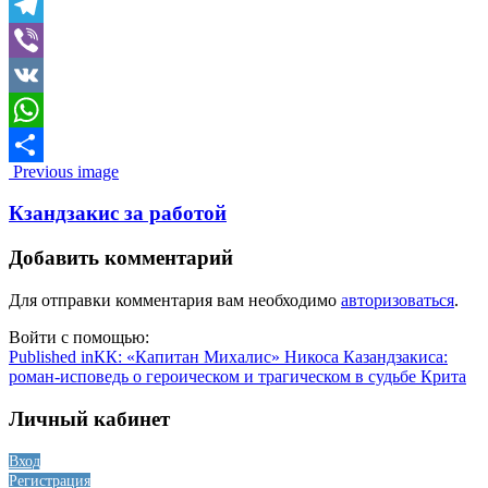
Skype
Telegram
Viber
VK
WhatsApp
Image
Previous image
Отправить
navigation
Кзандзакис за работой
Добавить комментарий
Для отправки комментария вам необходимо
авторизоваться
.
Войти с помощью:
Навигация
Published in
КК: «Капитан Михалис» Никоса Казандзакиса:
роман-исповедь о героическом и трагическом в судьбе Крита
по
записям
Личный кабинет
Вход
Регистрация