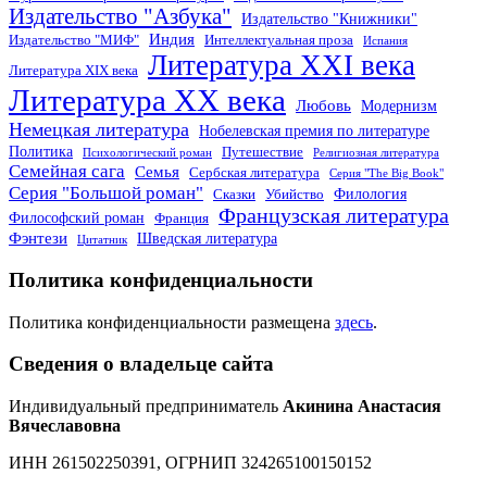
Издательство "Азбука"
Издательство "Книжники"
Индия
Издательство "МИФ"
Интеллектуальная проза
Испания
Литература XXI века
Литература XIX века
Литература XX века
Любовь
Модернизм
Немецкая литература
Нобелевская премия по литературе
Политика
Путешествие
Психологический роман
Религиозная литература
Семейная сага
Семья
Сербская литература
Серия "The Big Book"
Серия "Большой роман"
Филология
Сказки
Убийство
Французская литература
Философский роман
Франция
Фэнтези
Шведская литература
Цитатник
Политика конфиденциальности
Политика конфиденциальности размещена
здесь
.
Сведения о владельце сайта
Индивидуальный предприниматель
Акинина Анастасия
Вячеславовна
ИНН 261502250391, ОГРНИП 324265100150152