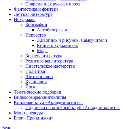
Современная русская проза
Фантастика и фэнтези
Детская литература
Нехудожка
Биографии
Автобиографии
Искусство
Живопись и рисунок. Самоучители
Книги о художниках
Мода
Бизнес-литература
Религиозная литература
Писательское мастерство
Политика
Шитьё и крой
Кулинария
Йога
Тематические подборки
Видеообзоры/книгоклипы
Книжный клуб «Ариаднина нить»
Подписка на книжный клуб «Ариаднина нить»
Мои переводы
Блог «Про книжки»
Search