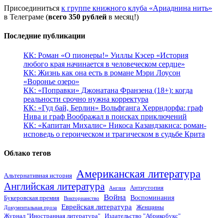
Присоединиться
к группе книжного клуба «Ариаднина нить»
в Телеграме (
всего 350 рублей
в месяц!)
Последние публикации
КК: Роман «О пионеры!» Уиллы Кэсер «История
любого края начинается в человеческом сердце»
КК: Жизнь как она есть в романе Мэри Лоусон
«Воронье озеро»
КК: «Поправки» Джонатана Франзена (18+): когда
реальности срочно нужна корректура
КК: «Гуд бай, Берлин» Вольфганга Херрндорфа: граф
Нива и граф Воображал в поисках приключений
КК: «Капитан Михалис» Никоса Казандзакиса: роман-
исповедь о героическом и трагическом в судьбе Крита
Облако тегов
Американская литература
Альтернативная история
Английская литература
Антиутопия
Англия
Война
Воспоминания
Букеровская премия
Викторианство
Еврейская литература
Женщины
Документальная проза
Журнал "Иностранная литература"
Издательство "Абрикобукс"