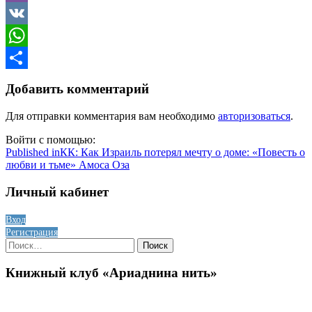
Viber
VK
WhatsApp
Отправить
Добавить комментарий
Для отправки комментария вам необходимо
авторизоваться
.
Войти с помощью:
Навигация
Published in
КК: Как Израиль потерял мечту о доме: «Повесть о
любви и тьме» Амоса Оза
по
записям
Личный кабинет
Вход
Регистрация
Найти:
Книжный клуб «Ариаднина нить»