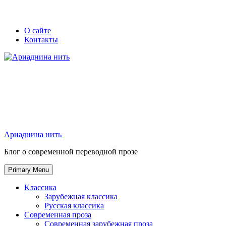
Skip
Secondary
Secondary
О сайте
to
Контакты
left
right
content
navigation
navigation
Ариаднина нить
Ариаднина нить
Блог о современной переводной прозе
Primary Menu
Классика
Зарубежная классика
Русская классика
Современная проза
Современная зарубежная проза