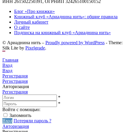
ИНН 261502250391, ОГРНИП 324265100150152
Блог «Про книжки»
Книжный клуб «Ариаднина нить»: общие правила
Личный кабинет
О сайте
Подписка на книжный клуб «Ариаднина нить»
© Ариаднина нить –
Proudly powered by WordPress
-
Theme:
Silk Lite by
Pixelgrade
.
Главная
Вход
Вход
Регистрация
Регистрация
Авторизация
Регистрация
*
*
Войти с помощью:
Запомнить
Вход
Потеряли пароль ?
Авторизация
Регистрация