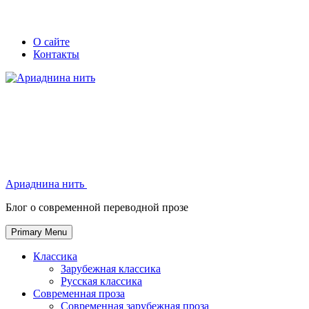
Skip
Secondary
Secondary
О сайте
to
Контакты
left
right
content
navigation
navigation
Ариаднина нить
Ариаднина нить
Блог о современной переводной прозе
Primary Menu
Классика
Зарубежная классика
Русская классика
Современная проза
Современная зарубежная проза