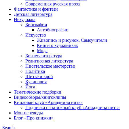
Современная русская проза
Фантастика и фэнтези
Детская литература
Нехудожка
Биографии
Автобиографии
Искусство
Живопись и рисунок. Самоучители
Книги о художниках
Мода
Бизнес-литература
Религиозная литература
Писательское мастерство
Политика
Шитьё и крой
Кулинария
Йога
Тематические подборки
Видеообзоры/книгоклипы
Книжный клуб «Ариаднина нить»
Подписка на книжный клуб «Ариаднина нить»
Мои переводы
Блог «Про книжки»
Search