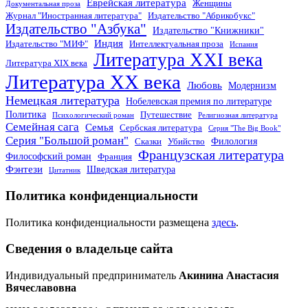
Еврейская литература
Женщины
Документальная проза
Журнал "Иностранная литература"
Издательство "Абрикобукс"
Издательство "Азбука"
Издательство "Книжники"
Индия
Издательство "МИФ"
Интеллектуальная проза
Испания
Литература XXI века
Литература XIX века
Литература XX века
Любовь
Модернизм
Немецкая литература
Нобелевская премия по литературе
Политика
Путешествие
Психологический роман
Религиозная литература
Семейная сага
Семья
Сербская литература
Серия "The Big Book"
Серия "Большой роман"
Филология
Сказки
Убийство
Французская литература
Философский роман
Франция
Фэнтези
Шведская литература
Цитатник
Политика конфиденциальности
Политика конфиденциальности размещена
здесь
.
Сведения о владельце сайта
Индивидуальный предприниматель
Акинина Анастасия
Вячеславовна