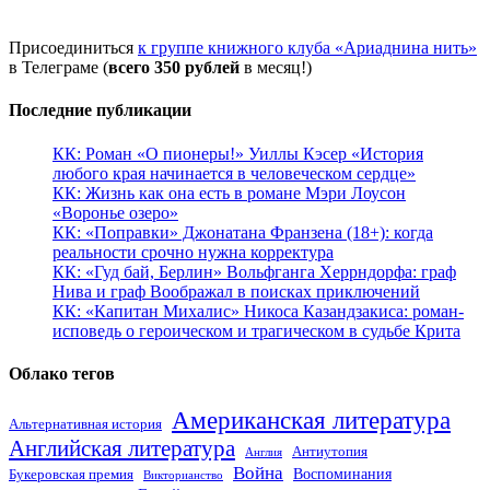
Присоединиться
к группе книжного клуба «Ариаднина нить»
в Телеграме (
всего 350 рублей
в месяц!)
Последние публикации
КК: Роман «О пионеры!» Уиллы Кэсер «История
любого края начинается в человеческом сердце»
КК: Жизнь как она есть в романе Мэри Лоусон
«Воронье озеро»
КК: «Поправки» Джонатана Франзена (18+): когда
реальности срочно нужна корректура
КК: «Гуд бай, Берлин» Вольфганга Херрндорфа: граф
Нива и граф Воображал в поисках приключений
КК: «Капитан Михалис» Никоса Казандзакиса: роман-
исповедь о героическом и трагическом в судьбе Крита
Облако тегов
Американская литература
Альтернативная история
Английская литература
Антиутопия
Англия
Война
Воспоминания
Букеровская премия
Викторианство