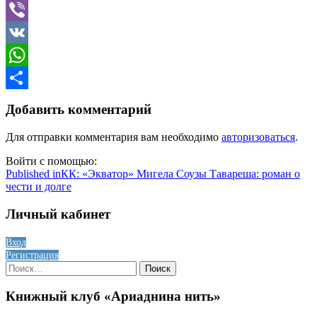
Telegram
Viber
VK
WhatsApp
Отправить
Добавить комментарий
Для отправки комментария вам необходимо
авторизоваться
.
Войти с помощью:
Навигация
Published in
КК: «Экватор» Мигела Соузы Тавареша: роман о
чести и долге
по
записям
Личный кабинет
Вход
Регистрация
Найти:
Книжный клуб «Ариаднина нить»