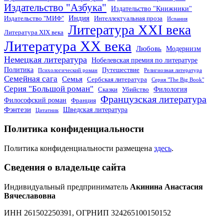
Издательство "Азбука"
Издательство "Книжники"
Индия
Издательство "МИФ"
Интеллектуальная проза
Испания
Литература XXI века
Литература XIX века
Литература XX века
Любовь
Модернизм
Немецкая литература
Нобелевская премия по литературе
Политика
Путешествие
Психологический роман
Религиозная литература
Семейная сага
Семья
Сербская литература
Серия "The Big Book"
Серия "Большой роман"
Филология
Сказки
Убийство
Французская литература
Философский роман
Франция
Фэнтези
Шведская литература
Цитатник
Политика конфиденциальности
Политика конфиденциальности размещена
здесь
.
Сведения о владельце сайта
Индивидуальный предприниматель
Акинина Анастасия
Вячеславовна
ИНН 261502250391, ОГРНИП 324265100150152