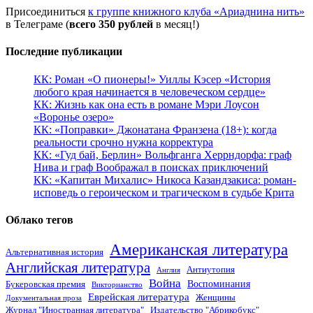
Присоединиться
к группе книжного клуба «Ариаднина нить»
в Телеграме (
всего 350 рублей
в месяц!)
Последние публикации
КК: Роман «О пионеры!» Уиллы Кэсер «История
любого края начинается в человеческом сердце»
КК: Жизнь как она есть в романе Мэри Лоусон
«Воронье озеро»
КК: «Поправки» Джонатана Франзена (18+): когда
реальности срочно нужна корректура
КК: «Гуд бай, Берлин» Вольфганга Херрндорфа: граф
Нива и граф Воображал в поисках приключений
КК: «Капитан Михалис» Никоса Казандзакиса: роман-
исповедь о героическом и трагическом в судьбе Крита
Облако тегов
Американская литература
Альтернативная история
Английская литература
Антиутопия
Англия
Война
Воспоминания
Букеровская премия
Викторианство
Еврейская литература
Женщины
Документальная проза
Журнал "Иностранная литература"
Издательство "Абрикобукс"