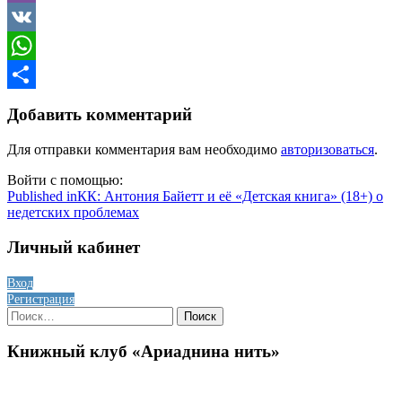
Viber
VK
WhatsApp
Отправить
Добавить комментарий
Для отправки комментария вам необходимо
авторизоваться
.
Войти с помощью:
Навигация
Published in
КК: Антония Байетт и её «Детская книга» (18+) о
недетских проблемах
по
записям
Личный кабинет
Вход
Регистрация
Найти:
Книжный клуб «Ариаднина нить»