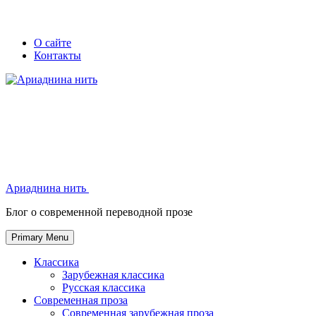
Skip
Secondary
Secondary
О сайте
to
Контакты
left
right
content
navigation
navigation
Ариаднина нить
Ариаднина нить
Блог о современной переводной прозе
Primary Menu
Классика
Зарубежная классика
Русская классика
Современная проза
Современная зарубежная проза