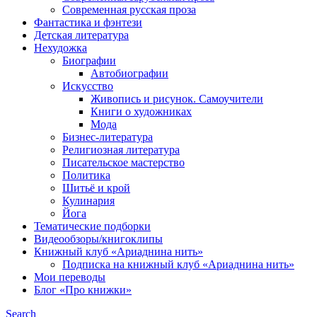
Современная русская проза
Фантастика и фэнтези
Детская литература
Нехудожка
Биографии
Автобиографии
Искусство
Живопись и рисунок. Самоучители
Книги о художниках
Мода
Бизнес-литература
Религиозная литература
Писательское мастерство
Политика
Шитьё и крой
Кулинария
Йога
Тематические подборки
Видеообзоры/книгоклипы
Книжный клуб «Ариаднина нить»
Подписка на книжный клуб «Ариаднина нить»
Мои переводы
Блог «Про книжки»
Search