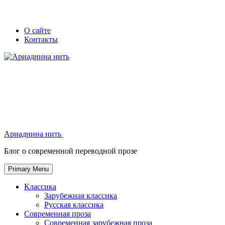
Skip
Secondary
Secondary
О сайте
to
Контакты
left
right
content
navigation
navigation
Ариаднина нить
Ариаднина нить
Блог о современной переводной прозе
Primary Menu
Классика
Зарубежная классика
Русская классика
Современная проза
Современная зарубежная проза