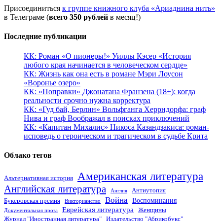
Присоединиться
к группе книжного клуба «Ариаднина нить»
в Телеграме (
всего 350 рублей
в месяц!)
Последние публикации
КК: Роман «О пионеры!» Уиллы Кэсер «История
любого края начинается в человеческом сердце»
КК: Жизнь как она есть в романе Мэри Лоусон
«Воронье озеро»
КК: «Поправки» Джонатана Франзена (18+): когда
реальности срочно нужна корректура
КК: «Гуд бай, Берлин» Вольфганга Херрндорфа: граф
Нива и граф Воображал в поисках приключений
КК: «Капитан Михалис» Никоса Казандзакиса: роман-
исповедь о героическом и трагическом в судьбе Крита
Облако тегов
Американская литература
Альтернативная история
Английская литература
Антиутопия
Англия
Война
Воспоминания
Букеровская премия
Викторианство
Еврейская литература
Женщины
Документальная проза
Журнал "Иностранная литература"
Издательство "Абрикобукс"