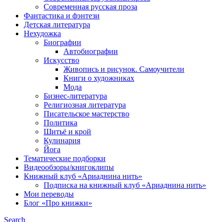
Современная русская проза
Фантастика и фэнтези
Детская литература
Нехудожка
Биографии
Автобиографии
Искусство
Живопись и рисунок. Самоучители
Книги о художниках
Мода
Бизнес-литература
Религиозная литература
Писательское мастерство
Политика
Шитьё и крой
Кулинария
Йога
Тематические подборки
Видеообзоры/книгоклипы
Книжный клуб «Ариаднина нить»
Подписка на книжный клуб «Ариаднина нить»
Мои переводы
Блог «Про книжки»
Search