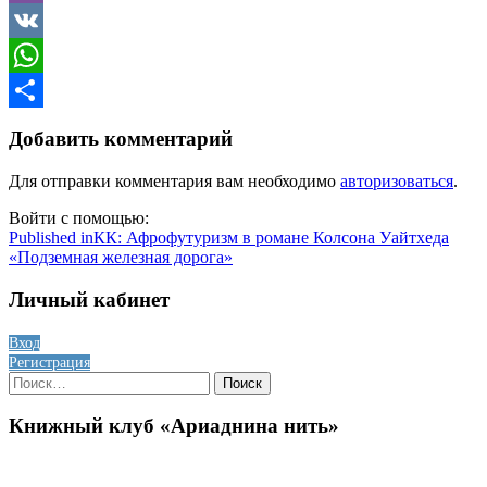
Viber
VK
WhatsApp
Отправить
Добавить комментарий
Для отправки комментария вам необходимо
авторизоваться
.
Войти с помощью:
Навигация
Published in
КК: Афрофутуризм в романе Колсона Уайтхеда
«Подземная железная дорога»
по
записям
Личный кабинет
Вход
Регистрация
Найти:
Книжный клуб «Ариаднина нить»