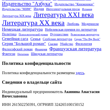
Издательство "Азбука"
Издательство "Книжники"
Индия
Издательство "МИФ"
Интеллектуальная проза
Испания
Литература XXI века
Литература XIX века
Литература XX века
Любовь
Модернизм
Немецкая литература
Нобелевская премия по литературе
Политика
Путешествие
Психологический роман
Религиозная литература
Семейная сага
Семья
Сербская литература
Серия "The Big Book"
Серия "Большой роман"
Филология
Сказки
Убийство
Французская литература
Философский роман
Франция
Фэнтези
Шведская литература
Цитатник
Политика конфиденциальности
Политика конфиденциальности размещена
здесь
.
Сведения о владельце сайта
Индивидуальный предприниматель
Акинина Анастасия
Вячеславовна
ИНН 261502250391, ОГРНИП 324265100150152