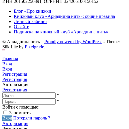
ИНН 261502250391, ОГРНИП 324265100150152
Блог «Про книжки»
Книжный клуб «Ариаднина нить»: общие правила
Личный кабинет
О сайте
Подписка на книжный клуб «Ариаднина нить»
© Ариаднина нить –
Proudly powered by WordPress
-
Theme:
Silk Lite by
Pixelgrade
.
Главная
Вход
Вход
Регистрация
Регистрация
Авторизация
Регистрация
*
*
Войти с помощью:
Запомнить
Вход
Потеряли пароль ?
Авторизация
Регистрация