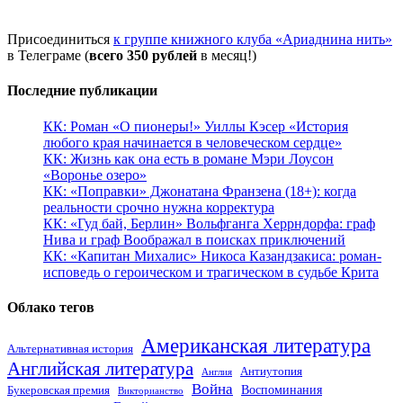
Присоединиться
к группе книжного клуба «Ариаднина нить»
в Телеграме (
всего 350 рублей
в месяц!)
Последние публикации
КК: Роман «О пионеры!» Уиллы Кэсер «История
любого края начинается в человеческом сердце»
КК: Жизнь как она есть в романе Мэри Лоусон
«Воронье озеро»
КК: «Поправки» Джонатана Франзена (18+): когда
реальности срочно нужна корректура
КК: «Гуд бай, Берлин» Вольфганга Херрндорфа: граф
Нива и граф Воображал в поисках приключений
КК: «Капитан Михалис» Никоса Казандзакиса: роман-
исповедь о героическом и трагическом в судьбе Крита
Облако тегов
Американская литература
Альтернативная история
Английская литература
Антиутопия
Англия
Война
Воспоминания
Букеровская премия
Викторианство