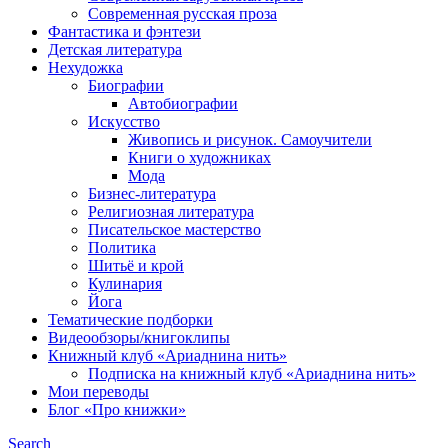
Современная русская проза
Фантастика и фэнтези
Детская литература
Нехудожка
Биографии
Автобиографии
Искусство
Живопись и рисунок. Самоучители
Книги о художниках
Мода
Бизнес-литература
Религиозная литература
Писательское мастерство
Политика
Шитьё и крой
Кулинария
Йога
Тематические подборки
Видеообзоры/книгоклипы
Книжный клуб «Ариаднина нить»
Подписка на книжный клуб «Ариаднина нить»
Мои переводы
Блог «Про книжки»
Search