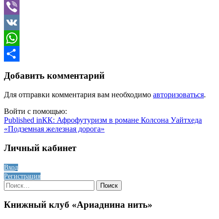
Telegram
Viber
VK
WhatsApp
Отправить
Добавить комментарий
Для отправки комментария вам необходимо
авторизоваться
.
Войти с помощью:
Навигация
Published in
КК: Афрофутуризм в романе Колсона Уайтхеда
«Подземная железная дорога»
по
записям
Личный кабинет
Вход
Регистрация
Найти:
Книжный клуб «Ариаднина нить»