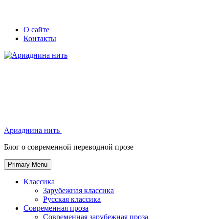
Skip
Secondary
Secondary
О сайте
to
Контакты
left
right
content
navigation
navigation
Ариаднина нить
Ариаднина нить
Блог о современной переводной прозе
Primary Menu
Классика
Зарубежная классика
Русская классика
Современная проза
Современная зарубежная проза