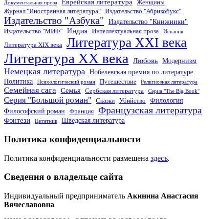
Еврейская литература
Женщины
Документальная проза
Журнал "Иностранная литература"
Издательство "Абрикобукс"
Издательство "Азбука"
Издательство "Книжники"
Индия
Издательство "МИФ"
Интеллектуальная проза
Испания
Литература XXI века
Литература XIX века
Литература XX века
Любовь
Модернизм
Немецкая литература
Нобелевская премия по литературе
Политика
Путешествие
Психологический роман
Религиозная литература
Семейная сага
Семья
Сербская литература
Серия "The Big Book"
Серия "Большой роман"
Филология
Сказки
Убийство
Французская литература
Философский роман
Франция
Фэнтези
Шведская литература
Цитатник
Политика конфиденциальности
Политика конфиденциальности размещена
здесь
.
Сведения о владельце сайта
Индивидуальный предприниматель
Акинина Анастасия
Вячеславовна