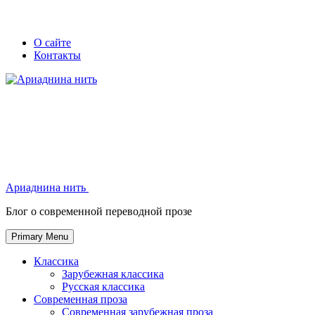
Skip
Secondary
Secondary
О сайте
to
Контакты
left
right
content
navigation
navigation
Ариаднина нить
Ариаднина нить
Блог о современной переводной прозе
Primary Menu
Классика
Зарубежная классика
Русская классика
Современная проза
Современная зарубежная проза