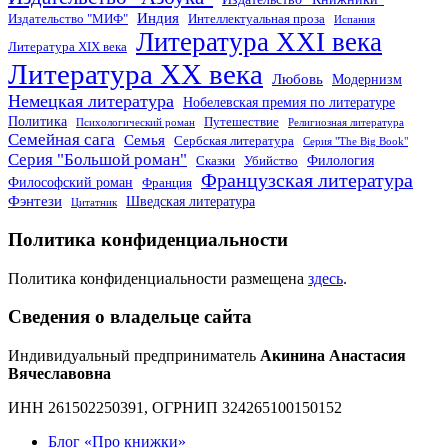
Индия
Издательство "МИФ"
Интеллектуальная проза
Испания
Литература XXI века
Литература XIX века
Литература XX века
Любовь
Модернизм
Немецкая литература
Нобелевская премия по литературе
Политика
Путешествие
Психологический роман
Религиозная литература
Семейная сага
Семья
Сербская литература
Серия "The Big Book"
Серия "Большой роман"
Филология
Сказки
Убийство
Французская литература
Философский роман
Франция
Фэнтези
Шведская литература
Цитатник
Политика конфиденциальности
Политика конфиденциальности размещена
здесь
.
Сведения о владельце сайта
Индивидуальный предприниматель
Акинина Анастасия
Вячеславовна
ИНН 261502250391, ОГРНИП 324265100150152
Блог «Про книжки»