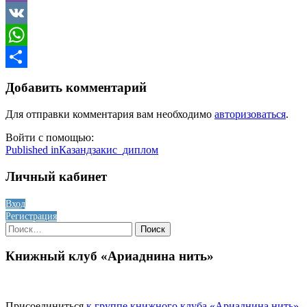
Viber
VK
WhatsApp
Отправить
Добавить комментарий
Для отправки комментария вам необходимо
авторизоваться
.
Войти с помощью:
Навигация
Published in
Казандзакис_диплом
по
Личный кабинет
записям
Вход
Регистрация
Найти:
Книжный клуб «Ариаднина нить»
Присоединиться
к группе книжного клуба «Ариаднина нить»